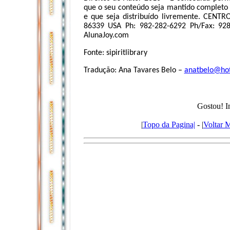
que o seu conteúdo seja mantido completo e
e que seja distribuído livremente. CENT
86339 USA Ph: 982-282-6292 Ph/Fax: 92
AlunaJoy.com
Fonte: sipiritlibrary
Tradução: Ana Tavares Belo –
anatbelo@ho
Gostou! I
|
Topo da Pagina|
- |
Voltar 