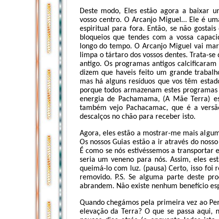
Deste modo, Eles estão agora a baixar 
vosso centro. O Arcanjo Miguel… Ele é um
espiritual para fora. Então, se não gostais
bloqueios que tendes com a vossa capaci
longo do tempo. O Arcanjo Miguel vai mart
limpa o tártaro dos vossos dentes. Trata-s
antigo. Os programas antigos calcificaram
dizem que haveis feito um grande trabal
mas há alguns resíduos que vos têm estado
porque todos armazenam estes programas em
energia de Pachamama, (A Mãe Terra) est
também vejo Pachacamac, que é a versão 
descalços no chão para receber isto.
Agora, eles estão a mostrar-me mais alguma
Os nossos Guias estão a ir através do noss
É como se nós estivéssemos a transportar
seria um veneno para nós. Assim, eles es
queimá-lo com luz. (pausa) Certo, isso foi
removido. P.S. Se alguma parte deste proc
abrandem. Não existe nenhum benefício espi
Quando chegámos pela primeira vez ao Pe
elevação da Terra? O que se passa aqui, 