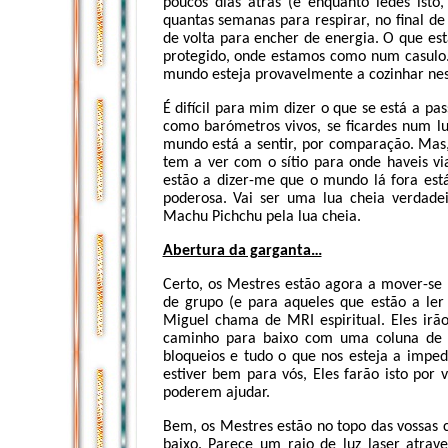
poucos dias atrás (e enquanto ledes isto
quantas semanas para respirar, no final d
de volta para encher de energia. O que es
protegido, onde estamos como num casulo. 
mundo esteja provavelmente a cozinhar ne
É difícil para mim dizer o que se está a p
como barómetros vivos, se ficardes num lu
mundo está a sentir, por comparação. Mas, 
tem a ver com o sítio para onde haveis vi
estão a dizer-me que o mundo lá fora es
poderosa. Vai ser uma lua cheia verdad
Machu Pichchu pela lua cheia.
Abertura da garganta…
Certo, os Mestres estão agora a mover-se 
de grupo (e para aqueles que estão a ler
Miguel chama de MRI espiritual. Eles irã
caminho para baixo com uma coluna de lu
bloqueios e tudo o que nos esteja a imped
estiver bem para vós, Eles farão isto por 
poderem ajudar.
Bem, os Mestres estão no topo das vossas 
baixo. Parece um raio de luz laser atrave