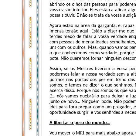
abrindo os olhos das pessoas para poderem
vossa visão interior. Eles estão a afinar a
possais ouvir. E não se trata da vossa audiçã
Agora estão na área da garganta, e, rapaz 
imensa tensão aqui. Estão a dizer-me que 
terdes medo de falar a vossa verdade enq
com pessoas de mentalidades semelhantes, 
uns com os outros. Mas, quando vamos par
o que conhecemos como verdade, porque 
pote. Não queremos tornar ninguém descon
Assim, se os Mestres tiverem a vossa per
podermos falar a nossa verdade sem a alt
pormos nas pontas dos pés em torno das
somos, e temos de dizer o que sentimos.
acerca disso. Porque nós somos os que vã
1
… nós vamos quebrá-lo para deixar a lu
junto de novo… Ninguém pode. Não podemos
ides para fora pregar como um pregador, e
oportunidade surgir, e vós sentirdes a nece
A libertar o peso do mundo…
Vou mover o MRI para mais abaixo agora. C