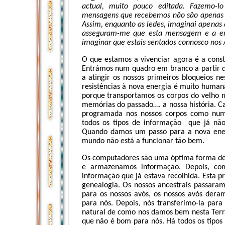
actual, muito pouco editada. Fazemo-
mensagens que recebemos não são apenas 
Assim, enquanto as ledes, imaginai apenas 
asseguram-me que esta mensagem e a ener
imaginar que estais sentados connosco nos 
O que estamos a vivenciar agora é a cons
Entrámos num quadro em branco a partir 
a atingir os nossos primeiros bloqueios n
resistências à nova energia é muito human
porque transportamos os corpos do velho
memórias do passado…. a nossa história. C
programada nos nossos corpos como num
todos os tipos de informação que já nã
Quando damos um passo para a nova ener
mundo não está a funcionar tão bem.
Os computadores são uma óptima forma de 
e armazenamos informação. Depois, c
informação que já estava recolhida. Esta 
genealogia. Os nossos ancestrais passaram
para os nossos avós, os nossos avós dera
para nós. Depois, nós transferimo-la para 
natural de como nos damos bem nesta Terra
que não é bom para nós. Há todos os tipos