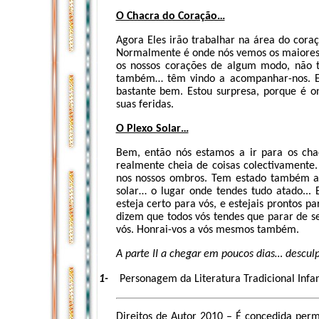
O Chacra do Coração…
Agora Eles irão trabalhar na área do cora
Normalmente é onde nós vemos os maiores b
os nossos corações de algum modo, não 
também… têm vindo a acompanhar-nos. El
bastante bem. Estou surpresa, porque é 
suas feridas.
O Plexo Solar…
Bem, então nós estamos a ir para os chac
realmente cheia de coisas colectivament
nos nossos ombros. Tem estado também a
solar… o lugar onde tendes tudo atado... 
esteja certo para vós, e estejais prontos pa
dizem que todos vós tendes que parar de s
vós. Honrai-vos a vós mesmos também.
A parte II a chegar em poucos dias… desc
1-
Personagem da Literatura Tradicional Infa
Direitos de Autor 2010 – É concedida permi