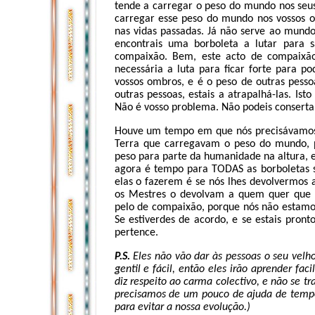
tende a carregar o peso do mundo nos seus
carregar esse peso do mundo nos vossos o
nas vidas passadas. Já não serve ao mundo
encontrais uma borboleta a lutar para sa
compaixão. Bem, este acto de compaixão
necessária a luta para ficar forte para p
vossos ombros, e é o peso de outras pesso
outras pessoas, estais a atrapalhá-las. Ist
Não é vosso problema. Não podeis consertar
Houve um tempo em que nós precisávamos d
Terra que carregavam o peso do mundo, 
peso para parte da humanidade na altura, 
agora é tempo para TODAS as borboletas s
elas o fazerem é se nós lhes devolvermos 
os Mestres o devolvam a quem quer que o
pelo de compaixão, porque nós não estamos
Se estiverdes de acordo, e se estais pronto
pertence.
P.S.
Eles não vão dar às pessoas o seu vel
gentil e fácil, então eles irão aprender fac
diz respeito ao carma colectivo, e não se t
precisamos de um pouco de ajuda de tem
para evitar a nossa evolução.)