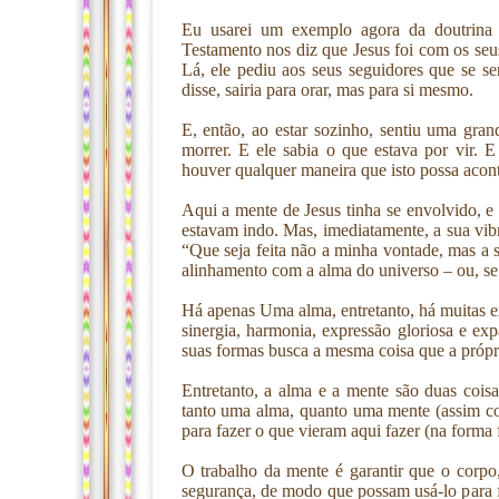
Eu usarei um exemplo agora da doutrina 
Testamento nos diz que Jesus foi com os se
Lá, ele pediu aos seus seguidores que se s
disse, sairia para orar, mas para si mesmo.
E, então, ao estar sozinho, sentiu uma gra
morrer. E ele sabia o que estava por vir.
houver qualquer maneira que isto possa acontec
Aqui a mente de Jesus tinha se envolvido, 
estavam indo. Mas, imediatamente, a sua vibr
“Que seja feita não a minha vontade, mas a s
alinhamento com a alma do universo – ou, se
Há apenas Uma alma, entretanto, há muitas e
sinergia, harmonia, expressão gloriosa e ex
suas formas busca a mesma coisa que a própr
Entretanto, a alma e a mente são duas cois
tanto uma alma, quanto uma mente (assim com
para fazer o que vieram aqui fazer (na forma f
O trabalho da mente é garantir que o corpo,
segurança, de modo que possam usá-lo para fa