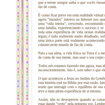
que a mente sempre saiba o que vocês viera
faz de conta.
É como ficar preso em uma realidade virtual 
agora “mundos” inteiros na Internet nos qua
uma “vida inteira”, crescendo, encontrando
uma família, experienciando o sucesso e se
toda uma experiência de vida nestas realida
legais; é tudo realmente muito detalhado, so
uma única parte está realmente acontecend
criaram neste mundo de faz de conta.
Para a sua alma, a vida física na Terra é a 
de conta de sua mente, mas usar o seu corpo 
Todos nós estamos fazendo isto agora, mas a
inconscientemente. Isto é, sem saber o que el
O que aconteceu a Jesus no Jardim do Getsêm
esta história está na Bíblia por esta razão. I
tendo que interagir com o equilíbrio de sua
teve a mais plena experiência de si mesmo.
Assim, não se desesperem quando as coisas
estar dando “certo” pela primeira vez. Lem