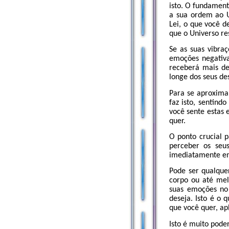
isto. O fundamen
a sua ordem ao U
Lei, o que você d
que o Universo re
Se as suas vibraç
emoções negativa
receberá mais de
longe dos seus de
Para se aproxima
faz isto, sentind
você sente estas 
quer.
O ponto crucial p
perceber os seu
imediatamente em
Pode ser qualque
corpo ou até mel
suas emoções no
deseja. Isto é o
que você quer, ap
Isto é muito pode