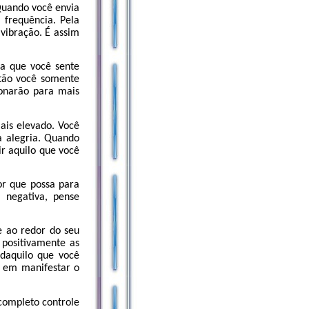
Quando você envia
frequência. Pela
vibração. É assim
ca que você sente
ntão você somente
onarão para mais
ais elevado. Você
a alegria. Quando
ir aquilo que você
or que possa para
 negativa, pense
e ao redor do seu
 positivamente as
daquilo que você
a em manifestar o
 completo controle