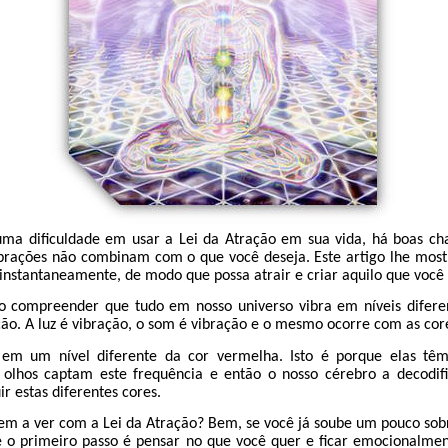
guma dificuldade em usar a Lei da Atração em sua vida, há boas ch
ibrações não combinam com o que você deseja. Este artigo lhe mo
 instantaneamente, de modo que possa atrair e criar aquilo que você 
 compreender que tudo em nosso universo vibra em níveis difere
ão. A luz é vibração, o som é vibração e o mesmo ocorre com as cor
 em um nível diferente da cor vermelha. Isto é porque elas tê
s olhos captam este frequência e então o nosso cérebro a decodi
r estas diferentes cores.
tem a ver com a Lei da Atração? Bem, se você já soube um pouco sob
ue o primeiro passo é pensar no que você quer e ficar emocionalme