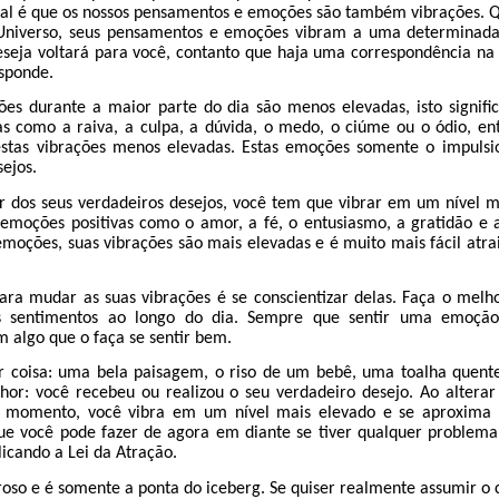
tal é que os nossos pensamentos e emoções são também vibrações. 
niverso, seus pensamentos e emoções vibram a uma determinada 
eseja voltará para você, contanto que haja uma correspondência na 
sponde.
ões durante a maior parte do dia são menos elevadas, isto signifi
s como a raiva, a culpa, a dúvida, o medo, o ciúme ou o ódio, e
stas vibrações menos elevadas. Estas emoções somente o impulsi
sejos.
r dos seus verdadeiros desejos, você tem que vibrar em um nível m
o emoções positivas como o amor, a fé, o entusiasmo, a gratidão e 
emoções, suas vibrações são mais elevadas e é muito mais fácil atra
ara mudar as suas vibrações é se conscientizar delas. Faça o melh
s sentimentos ao longo do dia. Sempre que sentir uma emoção
 algo que o faça se sentir bem.
r coisa: uma bela paisagem, o riso de um bebê, uma toalha quent
hor: você recebeu ou realizou o seu verdadeiro desejo. Ao alterar
 momento, você vibra em um nível mais elevado e se aproxima 
 que você pode fazer de agora em diante se tiver qualquer problem
licando a Lei da Atração.
roso e é somente a ponta do iceberg. Se quiser realmente assumir o