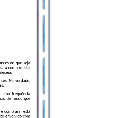
ances de que seja
strará como mudar
deseja.
ntes. Na verdade,
es.
m uma frequência
fica, de modo que
re como usar esta
nte envolvido com