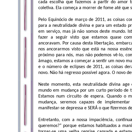
cada escolha que fazemos a partir do amor tr
coletiva. Ela começa a morrer de fome até que s
Pelo Equinócio de março de 2011, as coisas 
para a neutralidade divina e para um estado pr
em serviço, mas já não somos deste mundo. Is
fazer a seguir visto que estamos quase com
ancoravam. Por causa desta libertação, embar
nos ancorarmos visto que está na nossa essênc
próximo para nós, mas não podemos vê-lo, com
âmago, estamos a começar a sentir um novo mun
e o número de eclipses de 2011, as coisas d
novo. Não há regresso possível agora. O novo des
Neste momento, esta neutralidade divina ag
mundo em mudança por um curto período de tr
Estamos num circuito de espera. Quando o 
mudança, seremos capazes de implementa
manifestar-se depressa e SERÁ o que fizermos de
Entretanto, com a nossa impaciência, contin
queremos?” porque estamos habituados a manif
tornar-se uma velha reprise cansada e estamo