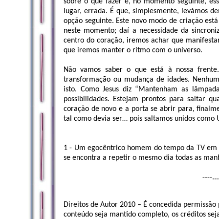
sobre o que fazer e, no momento seguinte, ess
lugar, errada. É que, simplesmente, levámos d
opção seguinte. Este novo modo de criação est
neste momento; daí a necessidade da sincroni
centro do coração, iremos achar que manifestar
que iremos manter o ritmo com o universo.
Não vamos saber o que está à nossa frente
transformação ou mudança de idades. Nenhum pr
isto. Como Jesus diz “Mantenham as lâmpadas
possibilidades. Estejam prontos para saltar q
coração de novo e a porta se abrir para, fina
tal como devia ser… pois saltamos unidos como
1 - Um egocêntrico homem do tempo da TV em P
se encontra a repetir o mesmo dia todas as man
----..
Direitos de Autor 2010 – É concedida permissão p
conteúdo seja mantido completo, os créditos seja