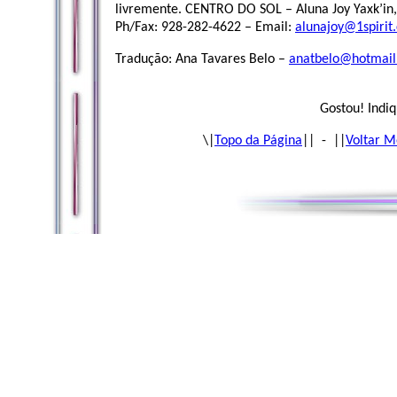
livremente. CENTRO DO SOL – Aluna Joy Yaxk’in
Ph/Fax: 928-282-4622 – Email:
alunajoy@1spirit
Tradução: Ana Tavares Belo –
anatbelo@hotmai
Gostou! Indiq
\|
Topo da Página
|| - ||
Voltar M