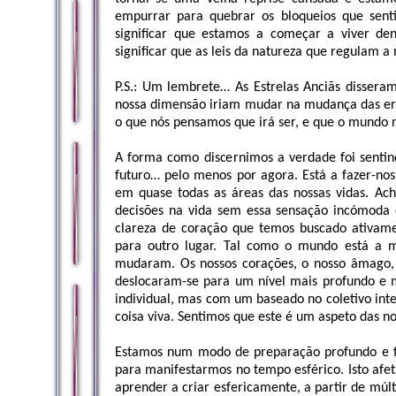
empurrar para quebrar os bloqueios que sent
significar que estamos a começar a viver de
significar que as leis da natureza que regula
P.S.: Um lembrete… As Estrelas Anciãs dissera
nossa dimensão iriam mudar na mudança das era
o que nós pensamos que irá ser, e que o mundo 
A forma como discernimos a verdade foi sentin
futuro… pelo menos por agora. Está a fazer-no
em quase todas as áreas das nossas vidas. A
decisões na vida sem essa sensação incómoda d
clareza de coração que temos buscado ativamen
para outro lugar. Tal como o mundo está a 
mudaram. Os nossos corações, o nosso âmago, 
deslocaram-se para um nível mais profundo e m
individual, mas com um baseado no coletivo int
coisa viva. Sentimos que este é um aspeto das n
Estamos num modo de preparação profundo e fo
para manifestarmos no tempo esférico. Isto af
aprender a criar esfericamente, a partir de múl