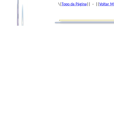
\|
Topo da Página
|| - ||
Voltar M