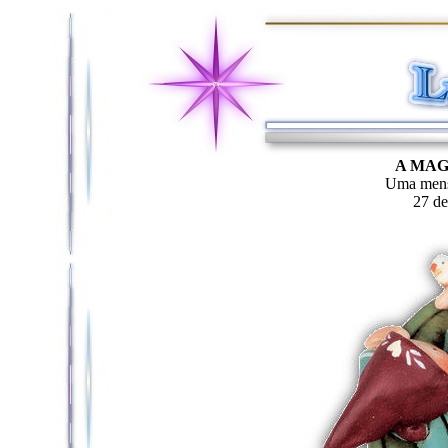
A MAG
Uma mens
27 de