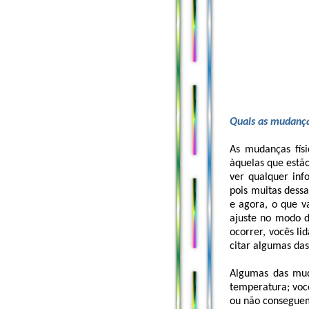
Quais as mudança
As mudanças fís
àquelas que estã
ver qualquer inf
pois muitas dess
e agora, o que v
ajuste no modo d
ocorrer, vocês li
citar algumas da
Algumas das mud
temperatura; voc
ou não conseguem