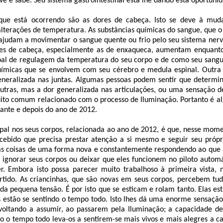
vê e sabe. Seu sistema gastrointestinal está lhe dando esta oportuni
ue está ocorrendo são as dores de cabeça. Isto se deve à mud
 alterações de temperatura. As substâncias químicas do sangue, que 
ajudam a movimentar o sangue quente ou frio pelo seu sistema nervo
es de cabeça, especialmente as de enxaqueca, aumentam enquanto
oal de regulagem da temperatura do seu corpo e de como seu sangue
uímicas que se envolvem com seu cérebro e medula espinal. Outr
generalizada nas juntas. Algumas pessoas podem sentir que determin
tras, mas a dor generalizada nas articulações, ou uma sensação de
ito comum relacionado com o processo de Iluminação. Portanto é a
rante e depois do ano de 2012.
pal nos seus corpos, relacionada ao ano de 2012, é que, nesse mome
rcebido que precisa prestar atenção a si mesmo e seguir seu própr
s coisas de uma forma nova e constantemente respondendo ao que 
ignorar seus corpos ou deixar que eles funcionem no piloto automát
. Embora isto possa parecer muito trabalhoso à primeira vista,
rtido. As criancinhas, que são novas em seus corpos, percebem tu
da pequena tensão. É por isto que se esticam e rolam tanto. Elas es
 estão se sentindo o tempo todo. Isto lhes dá uma enorme sensação d
voltando a assumir, ao passarem pela Iluminação; a capacidade de
do o tempo todo leva-os a sentirem-se mais vivos e mais alegres a c