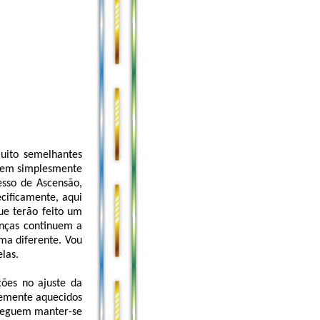
uito semelhantes
odem simplesmente
esso de Ascensão,
cificamente, aqui
ue terão feito um
anças continuem a
rma diferente. Vou
las.
ões no ajuste da
temente aquecidos
nseguem manter-se