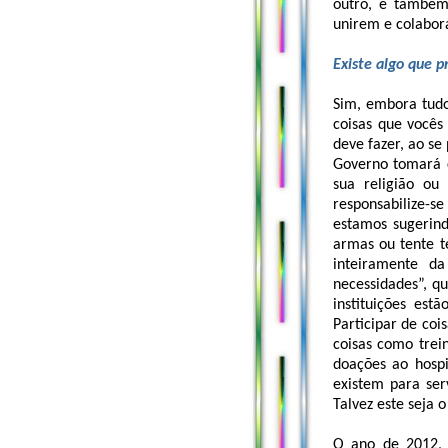
outro, e também 
unirem e colabora
Existe algo que 
Sim, embora tud
coisas que vocês
deve fazer, ao s
Governo tomará 
sua religião ou
responsabilize-s
estamos sugerin
armas ou tente t
inteiramente da
necessidades”, q
instituições est
Participar de coi
coisas como trei
doações ao hospi
existem para ser
Talvez este seja 
O ano de 2012, a