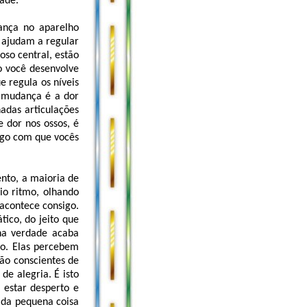
dade.
ança no aparelho
o ajudam a regular
so central, estão
 você desenvolve
 regula os níveis
a mudança é a dor
adas articulações
 dor nos ossos, é
lgo com que vocês
nto, a maioria de
io ritmo, olhando
acontece consigo.
ico, do jeito que
 na verdade acaba
do. Elas percebem
tão conscientes de
e alegria. É isto
 estar desperto e
ada pequena coisa