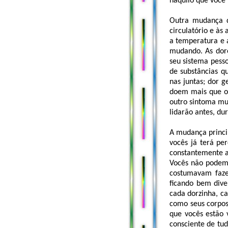
naquilo que você 
Outra mudança q
circulatório e às
a temperatura e 
mudando. As dor
seu sistema pess
de substâncias q
nas juntas; dor 
doem mais que ou
outro sintoma mu
lidarão antes, du
A mudança princi
vocês já terá pe
constantemente a
Vocês não podem 
costumavam fazer
ficando bem dive
cada dorzinha, ca
como seus corpos
que vocês estão 
consciente de tu