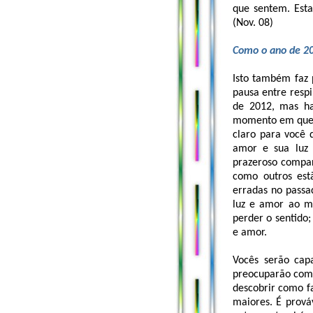
que sentem. Esta
(Nov. 08)
Como o ano de 20
Isto também faz
pausa entre resp
de 2012, mas h
momento em que 
claro para você 
amor e sua luz 
prazeroso compar
como outros est
erradas no passa
luz e amor ao m
perder o sentido
e amor.
Vocês serão cap
preocuparão com 
descobrir como f
maiores. É prov