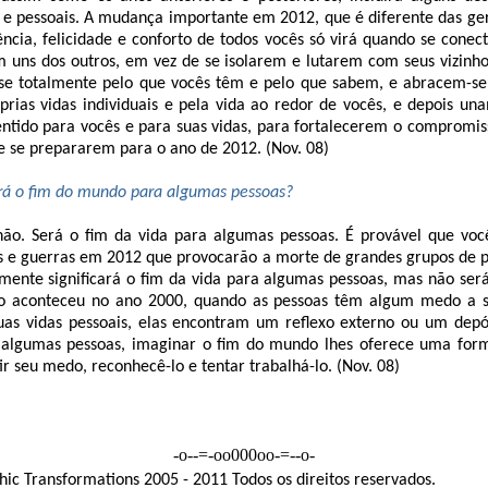
s e pessoais. A mudança importante em 2012, que é diferente das ge
ência, felicidade e conforto de todos vocês só virá quando se cone
m uns dos outros, em vez de se isolarem e lutarem com seus vizinho
-se totalmente pelo que vocês têm e pelo que sabem, e abracem-s
prias vidas individuais e pela vida ao redor de vocês, e depois un
ntido para vocês e para suas vidas, para fortalecerem o compromisso
 se prepararem para o ano de 2012. (Nov. 08)
rá o fim do mundo para algumas pessoas?
ão. Será o fim da vida para algumas pessoas. É provável que vo
is e guerras em 2012 que provocarão a morte de grandes grupos de
amente significará o fim da vida para algumas pessoas, mas não ser
 aconteceu no ano 2000, quando as pessoas têm algum medo a s
as vidas pessoais, elas encontram um reflexo externo ou um depó
 algumas pessoas, imaginar o fim do mundo lhes oferece uma form
r seu medo, reconhecê-lo e tentar trabalhá-lo. (Nov. 08)
-o--=-oo000oo-=--o-
ic Transformations 2005 - 2011 Todos os direitos reservados.