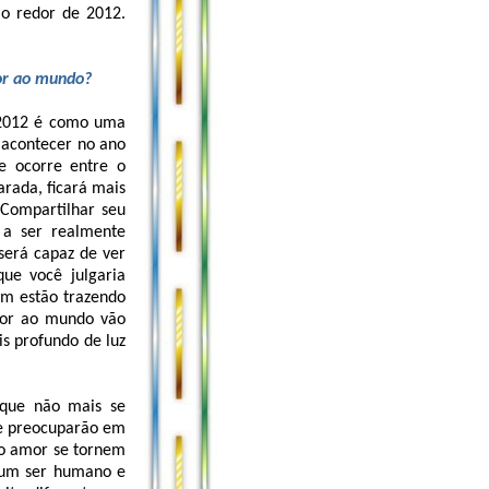
ao redor de 2012.
mor ao mundo?
 2012 é como uma
 acontecer no ano
 ocorre entre o
ada, ficará mais
 Compartilhar seu
 a ser realmente
será capaz de ver
ue você julgaria
ém estão trazendo
mor ao mundo vão
s profundo de luz
 que não mais se
se preocuparão em
 o amor se tornem
 um ser humano e