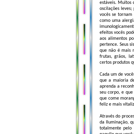
estáveis. Muitos
oscilações leves;
vocês se tornam 
como uma alergia
imunologicamente
efeitos vocês pod
aos alimentos po
pertence. Seus si
que não é mais n
frutas, grãos, l
certos produtos q
Cada um de vocês
que a maioria d
aprenda a reconh
seu corpo, e que
que come morango
feliz e mais vita
Através do proces
da Iluminação, qu
totalmente pelo