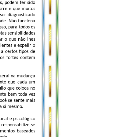
s, podem ter sido
corre é que muitos
ser diagnosticado
ade. Não funciona
so, para todos os
tas sensibilidades
ar o que não lhes
ientes e expelir o
a certos tipos de
tos fortes contêm
 geral na mudança
ante que cada um
ilo que coloca no
ente bem toda vez
ocê se sente mais
ara si mesmo.
onal e psicológico
 responsabilize-se
amentos baseados