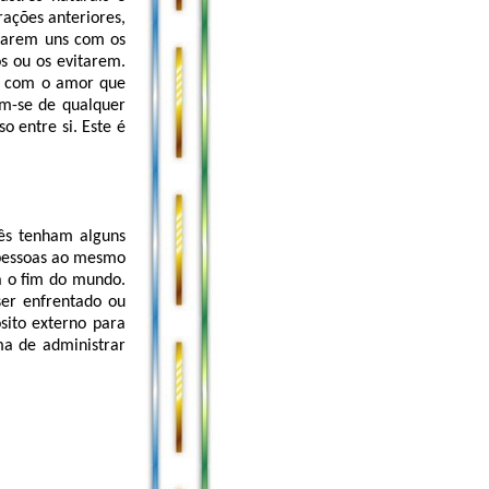
rações anteriores,
ctarem uns com os
s ou os evitarem.
e com o amor que
am-se de qualquer
 entre si. Este é
cês tenham alguns
 pessoas ao mesmo
á o fim do mundo.
er enfrentado ou
sito externo para
a de administrar