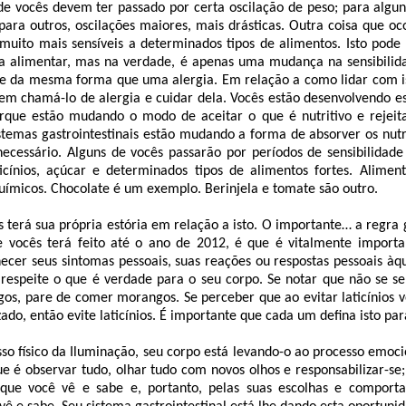
 de vocês devem ter passado por certa oscilação de peso; para algun
 para outros, oscilações maiores, mais drásticas. Outra coisa que o
muito mais sensíveis a determinados tipos de alimentos. Isto pode 
 alimentar, mas na verdade, é apenas uma mudança na sensibilid
 da mesma forma que uma alergia. Em relação a como lidar com is
em chamá-lo de alergia e cuidar dela. Vocês estão desenvolvendo es
rque estão mudando o modo de aceitar o que é nutritivo e rejeit
stemas gastrointestinais estão mudando a forma de absorver os nutr
ecessário. Alguns de vocês passarão por períodos de sensibilidade 
aticínios, açúcar e determinados tipos de alimentos fortes. Alimen
uímicos. Chocolate é um exemplo. Berinjela e tomate são outro.
 terá sua própria estória em relação a isto. O importante… a regra
e vocês terá feito até o ano de 2012, é que é vitalmente import
ecer seus sintomas pessoais, suas reações ou respostas pessoais àqu
 respeite o que é verdade para o seu corpo. Se notar que não se s
s, pare de comer morangos. Se perceber que ao evitar laticínios v
lizado, então evite laticínios. É importante que cada um defina isto p
so físico da Iluminação, seu corpo está levando-o ao processo emoci
e é observar tudo, olhar tudo com novos olhos e responsabilizar-se;
 que você vê e sabe e, portanto, pelas suas escolhas e comport