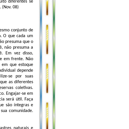
ito diferentes se
 (Nov. 08)
esmo conjunto de
ão. O que cada um
Não presuma que o
ê, não presuma a
ê. Em vez disso,
ue em frente. Não
, em que estoque
ndividual depende
lize-se por suas
que as diferentes
servas coletivas.
ico. Engajar-se em
a será útil. Faça
ue são íntegras e
a sua comunidade.
astres naturais e