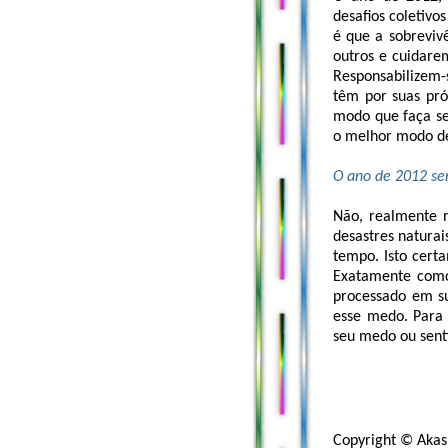
desafios coletivo
é que a sobreviv
outros e cuidare
Responsabilizem
têm por suas pró
modo que faça se
o melhor modo de
O ano de 2012 se
Não, realmente n
desastres natura
tempo. Isto cert
Exatamente como
processado em su
esse medo. Para
seu medo ou senti
Copyright © Akash