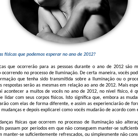
s físicas que podemos esperar no ano de 2012?
icas que ocorrerão para as pessoas durante o ano de 2012 são m
o ocorrendo no processo de Iluminação. De certa maneira, vocês p
ormação que tenha sido transmitida sobre a Iluminação ou o proc
as respostas serão as mesmas em relação ao ano de 2012. Mais espe
ai acontecer a muitos de vocês no ano de 2012, no nível físico, é q
e lidar com seus corpos físicos. Isto significa que, embora as mud
darão com elas de forma diferente, e assim as experienciarão de fo
s mudanças e depois explicarei como vocês mudarão de acordo com e
anças físicas que ocorrem no processo de Iluminação são alteraç
ês passam por períodos em que não conseguem manter-se suficien
 manter-se suficientemente refrescados, ou simplesmente não co