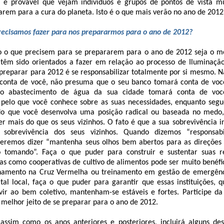
é provável que vejam indivíduos e grupos de pontos de vista mu
rem para a cura do planeta. Isto é o que mais verão no ano de 2012.
precisamos fazer para nos prepararmos para o ano de 2012?
o o que precisem para se prepararem para o ano de 2012 seja o m
 têm sido orientados a fazer em relação ao processo de Iluminaç
e preparar para 2012 é se responsabilizar totalmente por si mesmo. 
conta de você, não presuma que o seu banco tomará conta de voc
 o abastecimento de água da sua cidade tomará conta de voc
e pelo que você conhece sobre as suas necessidades, enquanto seg
do que você desenvolva uma posição radical ou baseada no medo
er mais do que os seus vizinhos. O fato é que a sua sobrevivência i
 sobrevivência dos seus vizinhos. Quando dizemos “responsabi
ueremos dizer “mantenha seus olhos bem abertos para as direções 
ão tomando”. Faça o que puder para construir e sustentar suas re
sas como cooperativas de cultivo de alimentos pode ser muito benéf
namento na Cruz Vermelha ou treinamento em gestão de emergênci
tal local, faça o que puder para garantir que essas instituições, q
vir ao bem coletivo, mantenham-se estáveis e fortes. Participe d
o melhor jeito de se preparar para o ano de 2012.
ssim como os anos anteriores e posteriores, incluirá alguns des