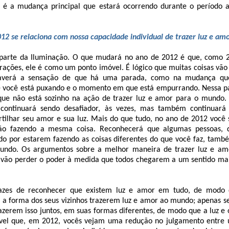
 é a mudança principal que estará ocorrendo durante o período 
12 se relaciona com nossa capacidade individual de trazer luz e a
 parte da Iluminação. O que mudará no ano de 2012 é que, como
irações, ele é como um ponto imóvel. É lógico que muitas coisas vão
averá a sensação de que há uma parada, como na mudança que
você está puxando e o momento em que está empurrando. Nessa par
que não está sozinho na ação de trazer luz e amor para o mundo.
continuará sendo desafiador, às vezes, mas também continuará
tilhar seu amor e sua luz. Mais do que tudo, no ano de 2012 você 
ão fazendo a mesma coisa. Reconhecerá que algumas pessoas, q
do por estarem fazendo as coisas diferentes do que você faz, tamb
undo. Os argumentos sobre a melhor maneira de trazer luz e a
; vão perder o poder à medida que todos chegarem a um sentido mai
azes de reconhecer que existem luz e amor em tudo, de modo
a forma dos seus vizinhos trazerem luz e amor ao mundo; apenas 
azerem isso juntos, em suas formas diferentes, de modo que a luz e
ável que, em 2012, vocês vejam uma redução no julgamento entre