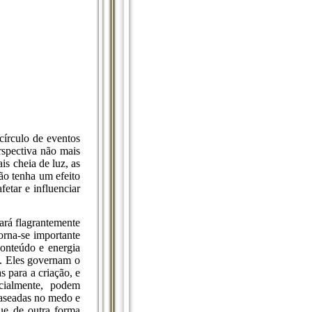
círculo de eventos
spectiva não mais
s cheia de luz, as
ão tenha um efeito
etar e influenciar
ará flagrantemente
torna-se importante
onteúdo e energia
s. Eles governam o
 para a criação, e
cialmente, podem
baseadas no medo e
ue de outra forma