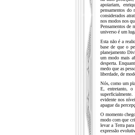
apoiariam, enriq
pensamentos do 
considerados atra
nos modos nos qua
Pensamentos de m
universo é um lug
Esta não é a real
base de que o p
planejamento Div
um modo mais abe
desperta. Enquant
medo que as pesso
liberdade, de modo
Nós, como um pla
E, entretanto, o
superficialmente
evidente nos nívei
apague da percepç
O momento chegou
modo com que cria
levar a Terra par
expressão evoluti