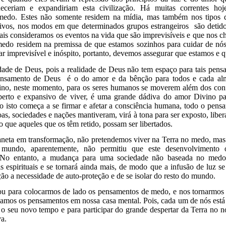
ueceriam e expandiriam esta civilização. Há muitas correntes h
medo. Estes não somente residem na mídia, mas também nos tipos 
tivos, nos modos em que determinados grupos estrangeiros são detido
is consideramos os eventos na vida que são imprevisíveis e que nos c
edo residem na premissa de que estamos sozinhos para cuidar de nó
ar imprevisível e inóspito, portanto, devemos assegurar que estamos e 
idade de Deus, pois a realidade de Deus não tem espaço para tais pens
ensamento de Deus é o do amor e da bênção para todos e cada alm
ino, neste momento, para os seres humanos se moverem além dos con
rto e expansivo de viver, é uma grande dádiva do amor Divino p
o isto começa a se firmar e afetar a consciência humana, todo o pen
as, sociedades e nações mantiveram, virá à tona para ser exposto, libe
 que aqueles que os têm retido, possam ser libertados.
neta em transformação, não pretendemos viver na Terra no medo, mas
 mundo, aparentemente, não permitiu que este desenvolvimento o
. No entanto, a mudança para uma sociedade não baseada no medo
s espirituais e se tornará ainda mais, de modo que a infusão de luz se
ão a necessidade de auto-proteção e de se isolar do resto do mundo.
 para colocarmos de lado os pensamentos de medo, e nos tornarmos m
mos os pensamentos em nossa casa mental. Pois, cada um de nós está 
a o seu novo tempo e para participar do grande despertar da Terra no n
va.