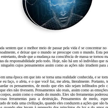
da sentem que o melhor meio de passar pela vida é se concentrar no 
ssoalmente, e deixar que o mundo se preocupe com o mundo. Esta per
, entretanto, desde que a mudança na consciência de massa se tornou mai
ntas da responsabilidade pelo todo. Hoje, não há um só indivíduo que n
 ninguém cujos pensamentos assim como as ações não irradiem para af
em uma época em que isto se torna uma realidade conhecida, e se torn
 eu faço, o afeta, e o que você faz, me afeta, literalmente. Portanto, 
ardar os pensamentos, de modo que eles não sejam infiltrados pelo c
 que eles não tivessem. Pensamentos são reais, assim como as emoçõe
 corpos, assim como o estado do mundo. Eles são ferramentas poderosas
osas ferramentas para a destruição. Pensamentos de medo, espe
ltado de toda uma civilização, quando eles conduzem a ações que são 
, e quando eles levam à repressão dos princípios da luz e do amor q