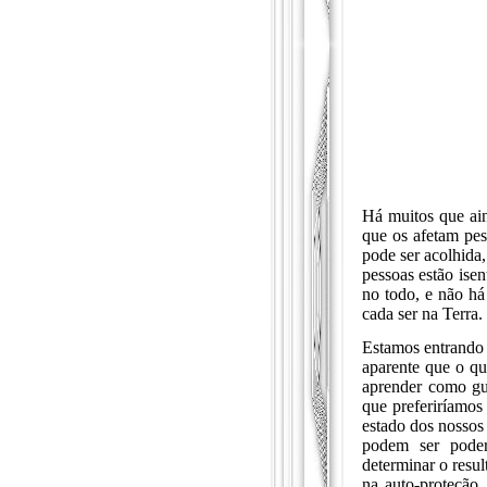
Há muitos que ain
que os afetam pe
pode ser acolhida
pessoas estão ise
no todo, e não há
cada ser na Terra.
Estamos entrando 
aparente que o que
aprender como gu
que preferiríamos
estado dos nossos
podem ser poder
determinar o resu
na auto-proteção