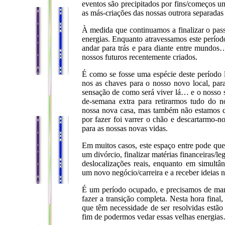
eventos são precipitados por fins/começos u
as más-criações das nossas outrora separadas
À medida que continuamos a finalizar o pas
energias. Enquanto atravessamos este períod
andar para trás e para diante entre mundo
nossos futuros recentemente criados.
É como se fosse uma espécie deste período 
nos as chaves para o nosso novo local, pa
sensação de como será viver lá… e o nosso s
de-semana extra para retirarmos tudo do 
nossa nova casa, mas também não estamos 
por fazer foi varrer o chão e descartarmo-n
para as nossas novas vidas.
Em muitos casos, este espaço entre pode quer
um divórcio, finalizar matérias financeiras/le
deslocalizações reais, enquanto em simultân
um novo negócio/carreira e a receber ideias 
É um período ocupado, e precisamos de man
fazer a transição completa. Nesta hora final
que têm necessidade de ser resolvidas estão
fim de podermos vedar essas velhas energia