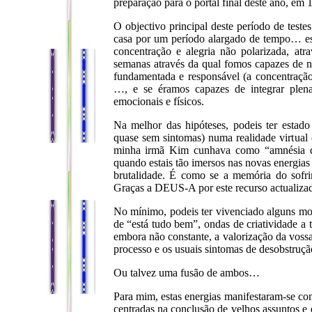
preparação para o portal final deste ano, e
O objectivo principal deste período de teste
casa por um período alargado de tempo… essa
concentração e alegria não polarizada, atr
semanas através da qual fomos capazes de 
fundamentada e responsável (a concentração 
…, e se éramos capazes de integrar plena
emocionais e físicos.
Na melhor das hipóteses, podeis ter esta
quase sem sintomas) numa realidade virtua
minha irmã Kim cunhava como “amnésia da
quando estais tão imersos nas novas ener
brutalidade. É como se a memória do sofri
Graças a DEUS-A por este recurso actualiza
No mínimo, podeis ter vivenciado alguns mo
de “está tudo bem”, ondas de criatividade a 
embora não constante, a valorização da voss
processo e os usuais sintomas de desobstruçã
Ou talvez uma fusão de ambos…
Para mim, estas energias manifestaram-se 
centradas na conclusão de velhos assuntos e 