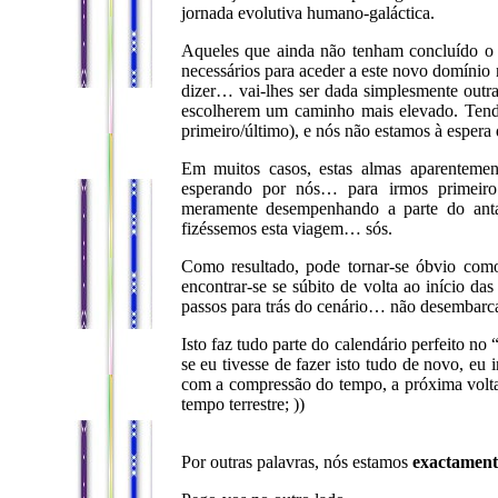
jornada evolutiva humano-galáctica.
Aqueles que ainda não tenham concluído o t
necessários para aceder a este novo domínio 
dizer… vai-lhes ser dada simplesmente outra
escolherem um caminho mais elevado. Tend
primeiro/último), e nós não estamos à espera 
Em muitos casos, estas almas aparentement
esperando por nós… para irmos primeiro
meramente desempenhando a parte do anta
fizéssemos esta viagem… sós.
Como resultado, pode tornar-se óbvio como
encontrar-se se súbito de volta ao início d
passos para trás do cenário… não desembarca
Isto faz tudo parte do calendário perfeito no
se eu tivesse de fazer isto tudo de novo, eu 
com a compressão do tempo, a próxima volta 
tempo terrestre; ))
Por outras palavras, nós estamos
exactamen