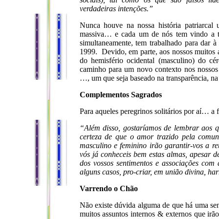
verdadeiras intenções.”
Nunca houve na nossa história patriarcal
massiva… e cada um de nós tem vindo a t
simultaneamente, tem trabalhado para dar à
1999. Devido, em parte, aos nossos muitos 
do hemisfério ocidental (masculino) do cé
caminho para um novo contexto nos nossos 
…, um que seja baseado na transparência, na 
Complementos Sagrados
Para aqueles peregrinos solitários por aí… a
“Além disso, gostaríamos de lembrar aos 
certeza de que o amor trazido pela comun
masculino e feminino irão garantir-vos a 
vós já conheceis bem estas almas, apesar d
dos vossos sentimentos e associações com a
alguns casos, pro-criar, em união divina, h
Varrendo o Chão
Não existe dúvida alguma de que há uma se
muitos assuntos internos & externos que irã