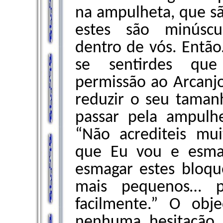
na ampulheta, que sã
estes são minúscu
dentro de vós. Então…
se sentirdes que
permissão ao Arcanj
reduzir o seu tama
passar pela ampulh
“Não acrediteis mu
que Eu vou e esmag
esmagar estes bloqu
mais pequenos… p
facilmente.” O obj
nenhuma hesitação 