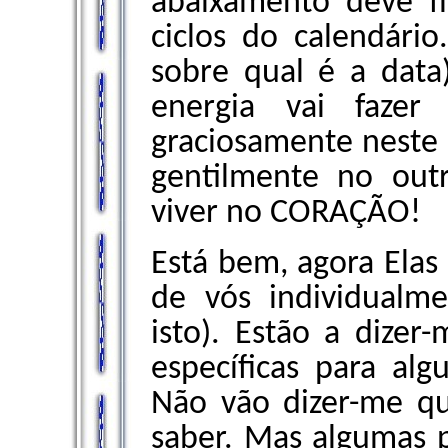
abaixamento deve fi
ciclos do calendári
sobre qual é a dat
energia vai fazer
graciosamente neste
gentilmente no out
viver no CORAÇÃO!
Está bem, agora Elas
de vós individualm
isto). Estão a dizer
específicas para al
Não vão dizer-me q
saber. Mas algumas p