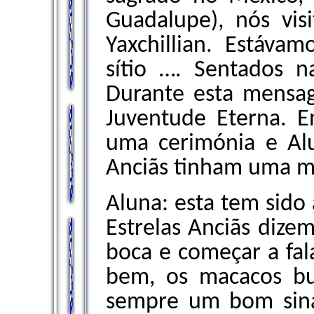
Guadalupe), nós vis
Yaxchillian. Estáva
sítio …. Sentados 
Durante esta mensag
Juventude Eterna. E
uma cerimónia e Alu
Anciãs tinham uma 
Aluna: esta tem sido 
Estrelas Anciãs dize
boca e começar a fala
bem, os macacos bu
sempre um bom sinal.