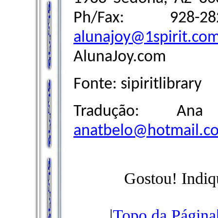
Ph/Fax: 928-
alunajoy@1spirit.co
AlunaJoy.com
Fonte: sipiritlibrary
Tradução: An
anatbelo@hotmail.c
Gostou! Indiq
|
Topo da Página