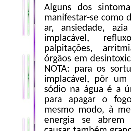
Alguns dos sintom
manifestar-se como do
ar, ansiedade, azi
implacável, refl
palpitações, arritm
órgãos em desintoxic
NOTA: para os sort
implacável, pôr um
sódio na água é a ú
para apagar o fog
mesmo modo, à med
energia se abrem
causar também grand