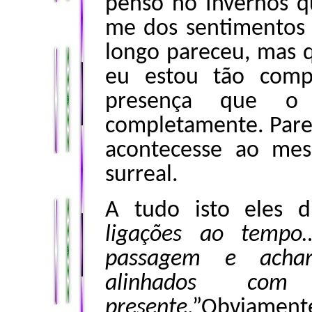
penso no Invernos q
me dos sentimentos 
longo pareceu, mas 
eu estou tão comp
presença que o 
completamente. Pare
acontecesse ao me
surreal.
A tudo isto eles d
ligações ao tempo…
passagem e achar-
alinhados co
presente
.”Obviament