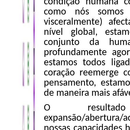
condição humana 
como nós somos m
visceralmente) afe
nível global, est
conjunto da huma
profundamente ago
estamos todos lig
coração reemerge c
pensamento, estamo
de maneira mais afáve
O resultad
expansão/abertura/
nossas capacidades 