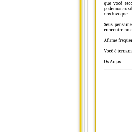
que você esc
podemos auxil
nos invoque.
Seus pensamen
concentre no 
Afirme freqüen
Você é ternam
Os Anjos