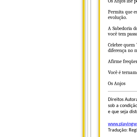
Os Anjos lhe p
Permita que e
evolução.
A Sabedoria do
você tem pass
Celebre quem 
diferença no 
Afirme freqüe
Você é ternam
Os Anjos
Direitos Autor
sob a condiçã
e que seja dis
www.playingwi
Tradução: Re