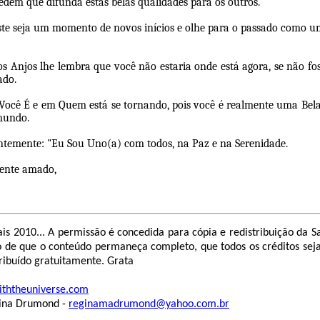
edem que difunda estas belas qualidades para os outros.
ste seja um momento de novos inícios e olhe para o passado como 
s Anjos lhe lembra que você não estaria onde está agora, se não fo
ado.
Você É e em Quem está se tornando, pois você é realmente uma Bel
mundo.
ntemente: "Eu Sou Uno(a) com todos, na Paz e na Serenidade.
ente amado,
ais 2010... A permissão é concedida para cópia e redistribuição da S
o de que o conteúdo permaneça completo, que todos os créditos sej
tribuído gratuitamente. Grata
ththeuniverse.com
gina Drumond -
reginamadrumond@yahoo.com.br