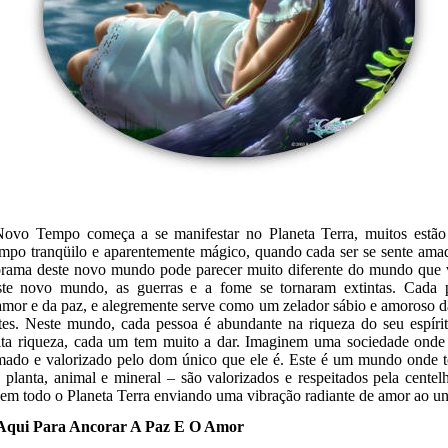
vo Tempo começa a se manifestar no Planeta Terra, muitos estão
mpo tranqüilo e aparentemente mágico, quando cada ser se sente amad
ama deste novo mundo pode parecer muito diferente do mundo que 
ste novo mundo, as guerras e a fome se tornaram extintas. Cada p
amor e da paz, e alegremente serve como um zelador sábio e amoroso da
tes. Neste mundo, cada pessoa é abundante na riqueza do seu espírito
nita riqueza, cada um tem muito a dar. Imaginem uma sociedade onde
mado e valorizado pelo dom único que ele é. Este é um mundo onde t
planta, animal e mineral – são valorizados e respeitados pela centelh
nem todo o Planeta Terra enviando uma vibração radiante de amor ao un
Aqui Para Ancorar A Paz E O Amor