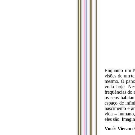
Enquanto um No
visões de um te
mesmo. O panor
volta hoje. Ne
freqüências do 
os seus habitan
espaço de infi
nascimento é a
vida – humano, 
eles são. Imagi
Vocês Vieram 