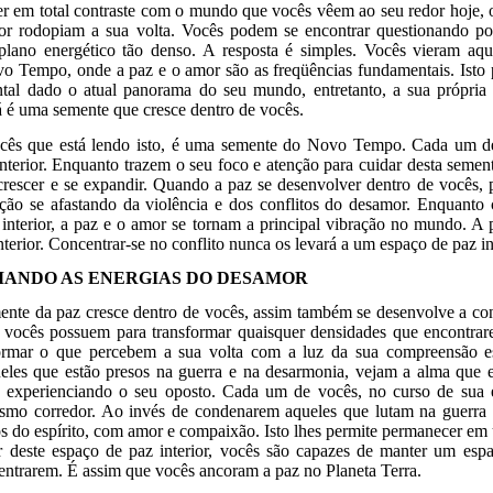
er em total contraste com o mundo que vocês vêem ao seu redor hoje, 
mor rodopiam a sua volta. Vocês podem se encontrar questionando p
lano energético tão denso. A resposta é simples. Vocês vieram aqu
vo Tempo, onde a paz e o amor são as freqüências fundamentais. Isto
tal dado o atual panorama do seu mundo, entretanto, a sua própria 
é uma semente que cresce dentro de vocês.
ês que está lendo isto, é uma semente do Novo Tempo. Cada um d
nterior. Enquanto trazem o seu foco e atenção para cuidar desta sement
rescer e se expandir. Quando a paz se desenvolver dentro de vocês, 
ção se afastando da violência e dos conflitos do desamor. Enquanto c
interior, a paz e o amor se tornam a principal vibração no mundo. A
nterior. Concentrar-se no conflito nunca os levará a um espaço de paz int
ANDO AS ENERGIAS DO DESAMOR
nte da paz cresce dentro de vocês, assim também se desenvolve a con
e vocês possuem para transformar quaisquer densidades que encontr
formar o que percebem a sua volta com a luz da sua compreensão es
eles que estão presos na guerra e na desarmonia, vejam a alma que 
z, experienciando o seu oposto. Cada um de vocês, no curso de sua 
smo corredor. Ao invés de condenarem aqueles que lutam na guerra i
os do espírito, com amor e compaixão. Isto lhes permite permanecer em
tir deste espaço de paz interior, vocês são capazes de manter um espa
 entrarem. É assim que vocês ancoram a paz no Planeta Terra.