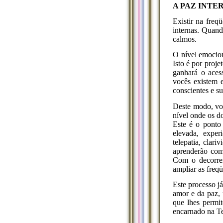
A PAZ INTE
Existir na freq
internas. Quand
calmos.
O nível emocion
Isto é por proj
ganhará o aces
vocês existem e
conscientes e s
Deste modo, voc
nível onde os d
Este é o ponto
elevada, exper
telepatia, clar
aprenderão com
Com o decorrer
ampliar as freq
Este processo j
amor e da paz, 
que lhes permit
encarnado na Te