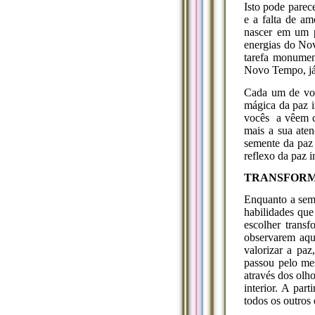
Isto pode parec
e a falta de a
nascer em um p
energias do No
tarefa monumen
Novo Tempo, já 
Cada um de voc
mágica da paz i
vocês a vêem c
mais a sua aten
semente da paz 
reflexo da paz i
TRANSFORM
Enquanto a seme
habilidades qu
escolher trans
observarem aqu
valorizar a pa
passou pelo me
através dos olh
interior. A par
todos os outros