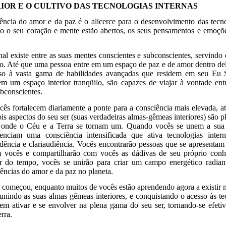
RIOR E O CULTIVO DAS TECNOLOGIAS INTERNAS
üência do amor e da paz é o alicerce para o desenvolvimento das tecn
o o seu coração e mente estão abertos, os seus pensamentos e emoçõe
al existe entre as suas mentes conscientes e subconscientes, servindo
eto. Até que uma pessoa entre em um espaço de paz e de amor dentro de
so à vasta gama de habilidades avançadas que residem em seu Eu 
m um espaço interior tranqüilo, são capazes de viajar à vontade ent
ubconscientes.
ês fortalecem diariamente a ponte para a consciência mais elevada, a
ois aspectos do seu ser (suas verdadeiras almas-gêmeas interiores) são 
 onde o Céu e a Terra se tornam um. Quando vocês se unem a sua 
ienciam uma consciência intensificada que ativa tecnologias inter
ividência e clariaudiência. Vocês encontrarão pessoas que se apresenta
 vocês e compartilharão com vocês as dádivas de seu próprio conhe
 do tempo, vocês se unirão para criar um campo energético radiant
üências do amor e da paz no planeta.
á começou, enquanto muitos de vocês estão aprendendo agora a existir 
unindo as suas almas gêmeas interiores, e conquistando o acesso às te
em ativar e se envolver na plena gama do seu ser, tornando-se efetiv
rra.