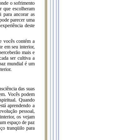
onde o sofrimento
or que escolheram
i para ancorar as
 pode parecer uma
experiência deste
e vocês contém a
e em seu interior,
perceberão mais e
ada ser cultiva a
 paz mundial é um
erior.
sciência das suas
arem. Vocês podem
piritual. Quando
está aprendendo a
evolução pessoal,
nterior, os vejam
 um espaço de paz
ço tranqüilo para