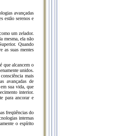
ologias avançadas
s estão serenos e
 como um zelador.
la mesma, ela não
Superior. Quando
re as suas mentes
té que alcancem o
plenamente unidos.
consciência mais
nas avançadas de
m em sua vida, que
cimento interior.
e para ancorar e
nas freqüências do
cnologias internas
amente o espírito