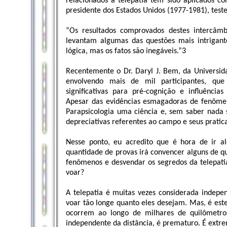
relacionados a telepatia têm sido aplicados c
presidente dos Estados Unidos (1977-1981), test
“Os resultados comprovados destes intercâmbi
levantam algumas das questões mais intrigante
lógica, mas os fatos são inegáveis.”3
Recentemente o Dr. Daryl J. Bem, da Universid
envolvendo mais de mil participantes, que
significativas para pré-cognição e influência
Apesar das evidências esmagadoras de fenômeno
Parapsicologia uma ciência e, sem saber nada 
depreciativas referentes ao campo e seus pratic
Nesse ponto, eu acredito que é hora de ir 
quantidade de provas irá convencer alguns de q
fenômenos e desvendar os segredos da telepat
voar?
A telepatia é muitas vezes considerada indepen
voar tão longe quanto eles desejam. Mas, é est
ocorrem ao longo de milhares de quilômetros,
independente da distância, é prematuro. É extre