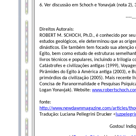
6. Ver discussão em Schoch e Yonavjak (nota 2), 
----..
Direitos Autorais:
ROBERT M. SCHOCH, Ph.D., é conhecido por seu 
estudos geológicos, ele determinou que as orig
dinásticos. Ele também tem focado sua atenção 
Egito, bem como estudo de estruturas semelhante
livros técnicos e populares, incluindo a trilogia
Catástrofes e civilizações antigas (1999), Voyag
Pirâmides do Egito à América antiga (2003), e B
primórdios da civilização (2005). Mais recente l
Concisa de Paranormalidade e Pesquisas Psíquic
Logan Yonavjak). Website:
www.robertschoch.c
fonte:
http://www.newdawnmagazine.com/articles/tho
Tradução: Luciana Pellegrini Drucker <
luzpelegr
Gostou! Indiq