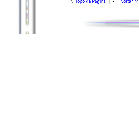
\|
Topo da Página
|| - ||
Voltar M