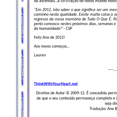
da ascensão…a co-criação do nosso mundo novo
“Em 2012, irão saber o que significa ser um mestr
caminho nesta qualidade. Existe muita coisa a s
regresso da v
ossa memória de Tudo O Que É. Po
perto convosco nestes próximos dias, semana
da humanidade!”
- CSP
Feliz Ano de 2012!
Aos novos começos…
Lauren
----..
ThinkWithYourHeart.net
Direitos de Autor © 2009-12. É concedida permi
de que o seu conteúdo permaneça completo e int
seja di
Tradução: Ana 