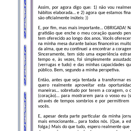
Assim, por agora digo que: 1) não vou realm
hábitos elaborada… e 2) agora que estamos fin
são oficialmente inúteis: ))
E, por fim, mas mais importante… OBRIGADA! Nã
gratidão que enche o meu coração quando pen
tem oferecido ao longo dos anos. Vocês oferece
na minha mesa durante baixas financeiras muito
da alma, que eu continuei a encontrar a cora
Sinceramente, tem sido uma experiência estra
tempo e, às vezes, foi simplesmente assust
(verrugas e tudo) e das minhas capacidades q
público. Bem, segundo a minha perspetiva.
Então, antes que seja tentada a transformar e
quero realmente aproveitar esta oportunid
maneiras… sobretudo por terem a coragem, o co
(coração)… para mostrarem para o vosso eu 
através de tempos sombrios e por permitirem 
vocês.
E, apesar desta parte particular da minha jor
mais emocionante… para todos nós. (Que, a es
folga;) Mais do que tudo, espero realmente que 