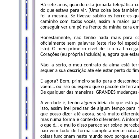
Há sete anos, quando esta jornada telepática
do que estava para vir. (Uma coisa boa também
foi a mesma. Se tivesse sabido os horrores qu
caminho com todos vocês, assim a maior par
conseguir ver um pé na frente da minha cara 
Honestamente, não tenho nada mais para co
oficialmente sem palavras (este riso foi esp
isto). O meu primeiro nível de t.r.a.b.a.l.h.o 
Corações (eu própria incluída) e, agora que es
Não, a sério, o meu contrato da alma está te
sequer a sua descrição até ele estar perto do f
E agora? Bem, primeiro salto para o desconhec
voem… ou isso ou espero que o pacote de ferr
De qualquer das maneiras, GRANDES mudanças 
A verdade é, tenho a
lguma
ideia do que está p
isso, assim irei precisar de algum tempo para 
que posso dizer até agora, será muito diferen
mas numa forma e contexto diferentes. A inform
o que é… e muito disso parece ser sobre perceb
não vem tudo de forma completamente natural
coisas funcionam neste mundo novo porque quase 