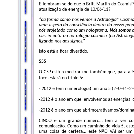
E lembram-se do que o Britt Martin do CosmisP
atualização de energia de 10/06/11?
“da forma como nós vemos a Astrologia
®
Cósmica
uma aspeto da consciência dentro do nosso próp
nós projetado como um holograma.
Nós somos 
nascimento ou no relógio cósmico (na Astrolog
ligando-nos aos signos.”
Isto está a ficar divertido.
555
O CSP está a mostrar-me também que, para além
foco estará no triplo 5:
- 2012 é (em numerologia) um ano 5 (2+0-+1+2=
-2012 é o ano em que
envolvemos as energias
-2012 é o ano em que abrimos/ativamos/domina
CINCO é um grande número… tem a ver com t
comunicação. Como um caminho de vida 5, estou
uma coisa de certeza… este NÃO VAI ser um