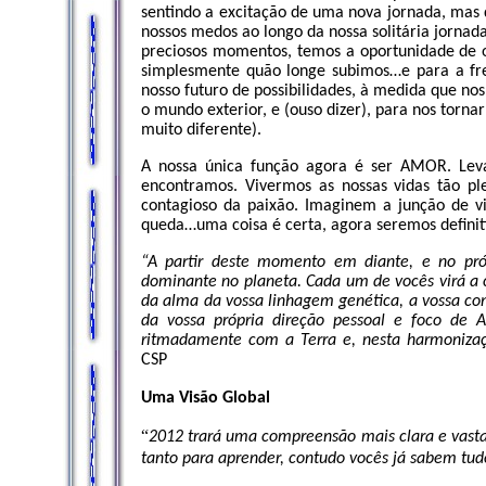
sentindo a excitação de uma nova jornada, mas 
nossos medos ao longo da nossa solitária jornad
preciosos momentos, temos a oportunidade de o
simplesmente quão longe subimos…e para a fr
nosso futuro de possibilidades, à medida que n
o mundo exterior, e (ouso dizer), para nos tor
muito diferente).
A nossa única função agora é ser AMOR. Le
encontramos. Vivermos as nossas vidas tão p
contagioso da paixão. Imaginem a junção de 
queda…uma coisa é certa, agora seremos definit
“A partir deste momento em diante, e no pró
dominante no planeta. Cada um de vocês virá a c
da alma da vossa linhagem genética, a vossa co
da vossa própria direção pessoal e foco de 
ritmadamente com a Terra e, nesta harmonizaç
CSP
Uma Visão Global
“
2012 trará uma compreensão mais clara e vasta 
tanto para aprender, contudo vocês já sabem tu