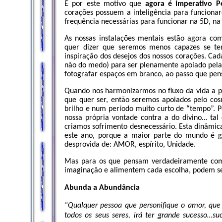
É por este motivo que
agora é imperativo 
corações possuem a inteligência para funciona
frequência necessárias para funcionar na 5D, na
As nossas instalações mentais estão agora co
quer dizer que seremos menos capazes se te
inspiração dos desejos dos nossos corações. C
não do medo) para ser plenamente apoiado pela
fotografar espaços em branco, ao passo que pen
Quando nos harmonizarmos no fluxo da vida a p
que quer ser, então seremos apoiados pelo cos
brilho e num período muito curto de “tempo”. P
nossa própria vontade contra a do divino… t
criamos sofrimento desnecessário. Esta dinâmic
este ano, porque a maior parte do mundo é 
desprovida de: AMOR, espírito, Unidade.
Mas para os que pensam verdadeiramente com
imaginação e alimentem cada escolha, podem ser 
Abunda a Abundância
“Qualquer pessoa que personifique o amor, que
todos os seus seres, irá ter grande sucesso…su