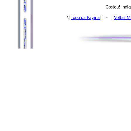
Gostou! Indiq
\|
Topo da Página
|| - ||
Voltar M