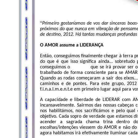
“
Primeiro gostaríamos de vos dar sinceras boas
próximos do que nunca em vibração de pensamen
de destino, 2012. Há tantas mudanças profundas 
O AMOR assume a LIDERANÇA
Então, conseguimos finalmente chegar à terra 
do que é que isso significa ainda… sobretudo
conseguimos o
que se irá provar ser 
trabalhado de forma consciente para se AMAR
Quando as rodas começaram a sair dos eixos….
caminhos e de pontes. Para este grupo, 201
f.i.n.a.l.m.e.n.t.e em primeiro lugar aqui para 
A capacidade e liberdade de LIDERAR com AM
incansavelmente. Sairmos das nossas cabeças c
nos habilitámos, nos sacrificámos e pelo qua
objetivo. Cada sopro de verdade que estamos dis
acender a sagrada chama trina dentro d
escolhas/intenções viessem do AMOR e não do 
agora habitamos irá efetivamente iluminar cada