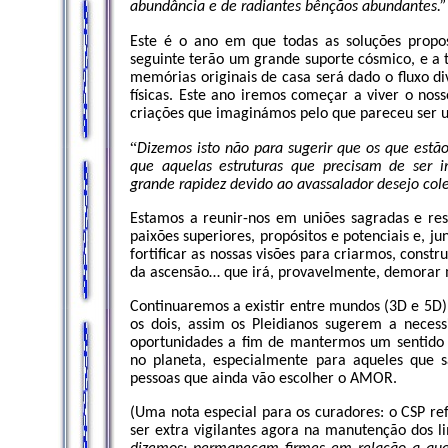
abundância e de radiantes bênçãos abundantes.
Este é o ano em que todas as soluções propost
seguinte terão um grande suporte cósmico, e a 
memórias originais de casa será dado o fluxo 
físicas. Este ano iremos começar a viver o nos
criações que imaginámos pelo que pareceu ser 
“
Dizemos isto não para sugerir que os que estão 
que aquelas estruturas que precisam de ser 
grande rapidez devido ao avassalador desejo cole
Estamos a reunir-nos em uniões sagradas e res
paixões superiores, propósitos e potenciais e, 
fortificar as nossas visões para criarmos, const
da ascensão… que irá, provavelmente, demorar 
Continuaremos a existir entre mundos (3D e 5D
os dois, assim os Pleidianos sugerem a neces
oportunidades a fim de mantermos um sentido d
no planeta, especialmente para aqueles que 
pessoas que ainda vão escolher o AMOR.
(Uma nota especial para os curadores: o CSP re
ser extra vigilantes agora na manutenção dos l