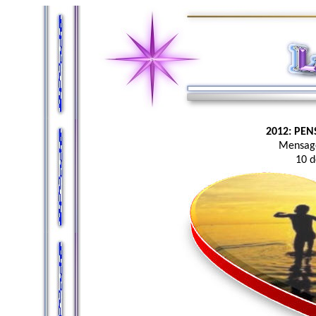
2012: PE
Mensag
10 d