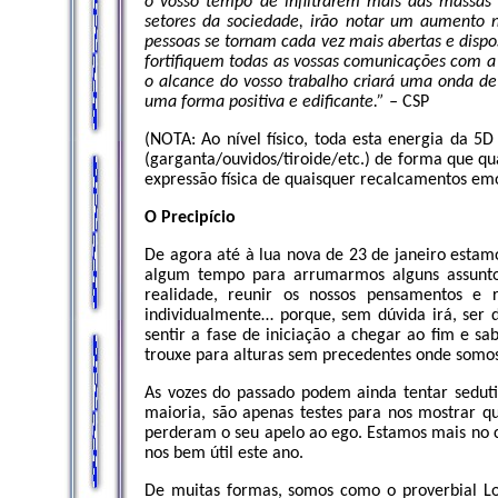
o vosso tempo de infiltrarem mais das massa
setores da sociedade, irão notar um aumento n
pessoas se tornam cada vez mais abertas e dispo
fortifiquem todas as vossas comunicações com a
o alcance do vosso trabalho criará uma onda de
uma forma positiva e edificante.” –
CSP
(NOTA: Ao nível físico, toda esta energia da 5
(garganta/ouvidos/tiroide/etc.) de forma que qu
expressão física de quaisquer recalcamentos emo
O Precipício
De agora até à lua nova de 23 de janeiro estam
algum tempo para arrumarmos alguns assunto
realidade, reunir os nossos pensamentos e re
individualmente… porque, sem dúvida irá, ser
sentir a fase de iniciação a chegar ao fim e 
trouxe para alturas sem precedentes onde somo
As vozes do passado podem ainda tentar seduti
maioria, são apenas testes para nos mostrar 
perderam o seu apelo ao ego. Estamos mais no 
nos bem útil este ano.
De muitas formas, somos como o proverbial Lou