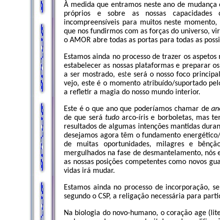
À medida que entramos neste ano de mudança c
próprios e sobre as nossas capacidades 
incompreensíveis para muitos neste momento, 
que nos fundirmos com as forças do universo, vi
o AMOR abre todas as portas para todas as possi
Estamos ainda no processo de trazer os aspetos m
estabelecer as nossas plataformas e preparar o
a ser mostrado, este será o nosso foco princi
vejo, este é o momento atribuído/suportado pe
a refletir a magia do nosso mundo interior.
Este é o que ano que poderíamos chamar de
an
de que será
tudo
arco-íris e borboletas, mas t
resultados de algumas intenções mantidas dura
desejamos agora têm o fundamento energético/ce
de muitas oportunidades, milagres e bênçã
mergulhados na fase de desmantelamento, nós es
as nossas posições competentes como novos gua
vidas irá mudar.
Estamos ainda no processo de incorporação, se
segundo o CSP, a religação necessária para parti
Na biologia do novo-humano, o coração age (lite