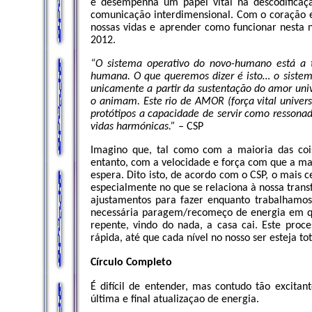
e desempenha um papel vital na descodificaç
comunicação interdimensional. Com o coração e
nossas vidas e aprender como funcionar nesta n
2012.
“O sistema operativo do novo-humano está a 
humana. O que queremos dizer é isto… o sistem
unicamente a partir da sustentação do amor unive
o animam. Este rio de AMOR (força vital univer
protótipos a capacidade de servir como ressonad
vidas harmónicas.” –
CSP
Imagino que, tal como com a maioria das cois
entanto, com a velocidade e força com que a ma
espera. Dito isto, de acordo com o CSP, o mais 
especialmente no que se relaciona à nossa transf
ajustamentos para fazer enquanto trabalhamos 
necessária paragem/recomeço de energia em q
repente, vindo do nada, a casa cai. Este proc
rápida, até que cada nível no nosso ser esteja t
Círculo Completo
É difícil de entender, mas contudo tão excitan
última e final atualizaçao de energia.