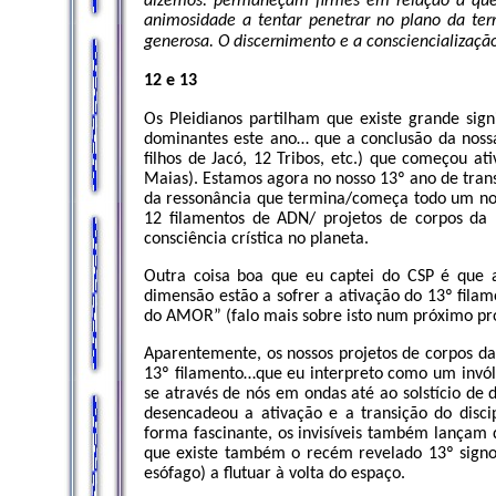
dizemos: permaneçam firmes em relação a que
animosidade a tentar penetrar no plano da ter
generosa. O discernimento e a consciencialização
12 e 13
Os Pleidianos partilham que existe grande sig
dominantes este ano… que a conclusão da nossa
filhos de Jacó, 12 Tribos, etc.) que começou a
Maias). Estamos agora no nosso 13º ano de tra
da ressonância que termina/começa todo um no
12 filamentos de ADN/ projetos de corpos da 
consciência crística no planeta.
Outra coisa boa que eu captei do CSP é que 
dimensão estão a sofrer a ativação do 13º fila
do AMOR” (falo mais sobre isto num próximo pr
Aparentemente, os nossos projetos de corpos da
13º filamento…que eu interpreto como um invóluc
se através de nós em ondas até ao solstício de 
desencadeou a ativação e a transição do disc
forma fascinante, os invisíveis também lançam q
que existe também o recém revelado 13º signo 
esófago) a flutuar à volta do espaço.