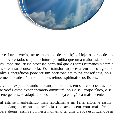
r e Luz a vocês, neste momento de transição. Hoje o corpo de ene
m novo estado, o que no futuro permitirá que uma maior estabilidade d
resultado final deste processo permitirá que os seres humanos sintam
s e em sua consciência. Esta transformação está em curso agora, e 
 níveis energéticos pode ter um poderoso efeito na consciência, pois
rmeabilidade até maior entre os reinos espirituais e os físicos.
tiverem experienciando mudanças incomuns em sua consciência, não
e vocês estão experienciando diminuirá, pois o seu corpo físico, o se
 energéticos, se adaptarão a esta mudança energética mais recente.
ual está se manifestando mais rapidamente na Terra agora, e assim
do mudanças em sua consciência que acontecem com mais freqüenc
para alguns, assim é útil neste momento ter uma prática espiritual que