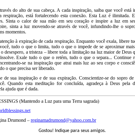
através do alto de sua cabeça. A cada inspiração, saiba que você está 
 respiração, está fortalecendo esta conexão. Esta Luz é ilimitada. E
es. Sinta o calor de sua mão em seu coração e inspire a luz em s
pire, sinta a luz movendo-se através de você, infundindo-lhe o sopr
uns momentos.
atenção à expiração de cada respiração. Enquanto você exala, libere tu
 você, tudo o que o limita, tudo o que o impede de se aproximar mai
 o desespero, a tristeza – libere toda a limitação na luz maior de Deus
dissolve. Exale tudo o que o retém, tudo o que o separa... Continue 
centrando-se na inspiração que atrai mais luz ao seu corpo e consciê
udo o que precisa ser liberado.
se de sua inspiração e de sua expiração. Conscientize-se do sopro d
ocê. Quando esta meditação for concluída, agradeça à Deus pela 
ela ajuda que é dada.
INGS (Mantendo a Luz para uma Terra sagrada)
rldblessings.net
gina Drumond –
reginamadrumond@yahoo.com.br
Gostou! Indique para seus amigos.