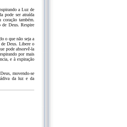
inspirando a Luz de
la pode ser atraída
eu coração também.
o de Deus. Respire
do o que não seja a
s de Deus. Libere o
 que pode absorvê-la
respirando por mais
ncia, e à expiração
e Deus, movendo-se
dádiva da luz e da