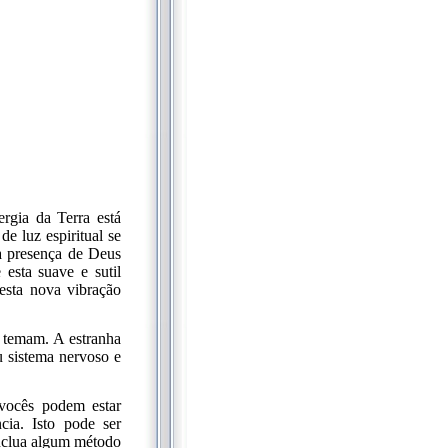
rgia da Terra está
e luz espiritual se
 a presença de Deus
esta suave e sutil
 esta nova vibração
 temam. A estranha
u sistema nervoso e
 vocês podem estar
ia. Isto pode ser
 inclua algum método