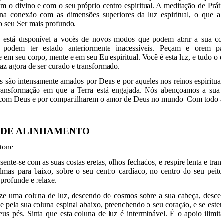
m o divino e com o seu próprio centro espiritual. A meditação de Prá
 na conexão com as dimensões superiores da luz espiritual, o que ab
 seu Ser mais profundo.
 está disponível a vocês de novos modos que podem abrir a sua co
 podem ter estado anteriormente inacessíveis. Peçam e orem p
em seu corpo, mente e em seu Eu espiritual. Você é esta luz, e tudo o 
az agora de ser curado e transformado.
 são intensamente amados por Deus e por aqueles nos reinos espirituai
ransformação em que a Terra está engajada. Nós abençoamos a sua 
com Deus e por compartilharem o amor de Deus no mundo. Com todo 
 DE ALINHAMENTO
stone
sente-se com as suas costas eretas, olhos fechados, e respire lenta e tr
lmas para baixo, sobre o seu centro cardíaco, no centro do seu peit
aprofunde e relaxe.
ize uma coluna de luz, descendo do cosmos sobre a sua cabeça, desce
e pela sua coluna espinal abaixo, preenchendo o seu coração, e se est
seus pés. Sinta que esta coluna de luz é interminável. É o apoio ilim