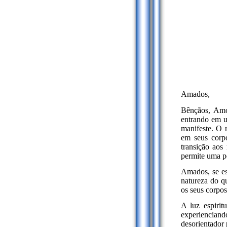
Amados,
Bênçãos, Amo
entrando em u
manifeste. O 
em seus corpo
transição aos
permite uma pe
Amados, se es
natureza do qu
os seus corpos
A luz espirit
experiencian
desorientador 