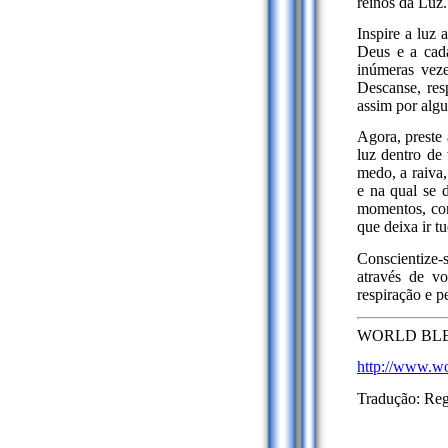
reinos da Luz.
Inspire a luz 
Deus e a cada
inúmeras vez
Descanse, res
assim por alg
Agora, preste 
luz dentro de
medo, a raiva,
e na qual se 
momentos, con
que deixa ir t
Conscientize-
através de v
respiração e p
WORLD BLESS
http://www.wo
Tradução: Re