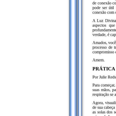
de conexão co
pode ser útil
conexão com o
A Luz Divina
aspectos que
profundamente 
verdade, é cap
Amados, vocês
processo de t
compromisso 
Amem.
PRÁTICA
Por Julie Red
Para começar, 
suas mãos, pa
respiração se 
Agora, visual
de sua cabeça 
as solas dos 