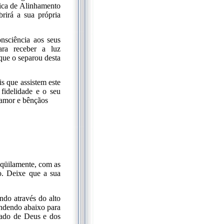
tica de Alinhamento
rirá a sua própria
nsciência aos seus
ara receber a luz
que o separou desta
s que assistem este
fidelidade e o seu
amor e bênçãos
anqüilamente, com as
o. Deixe que a sua
ndo através do alto
endendo abaixo para
itado de Deus e dos