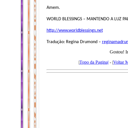
Amem.
WORLD BLESSINGS – MANTENDO A LUZ P
http://www.worldblessings.net
Tradução: Regina Drumond –
reginamadru
Gostou! I
|
Topo da Pagina|
- |
Voltar 