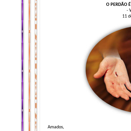
O PERDÃO 
- 
11 d
Amados,