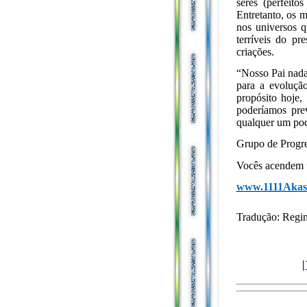
seres (perfeito
Entretanto, os m
nos universos q
terríveis do p
criações.
“Nosso Pai nada
para a evoluçã
propósito hoje,
poderíamos pre
qualquer um pod
Grupo de Progre
Vocês acendem 
www.1111Akas
Tradução: Reg
|