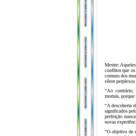
Mestre: Aqueles
conflitos que o
comuns dos mund
vêem perplexos e
“Ao contrário,
mortais, porque 
“A descoberta d
significados pe
perfeição nunca
novas experiênci
“O objetivo de c