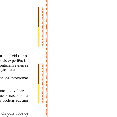
m as dúvidas e os
e às experiências
ontecem e eles se
ção inata.
te os problemas
nto dos valores e
ueles nascidos na
es podem adquirir
. Os dois tipos de