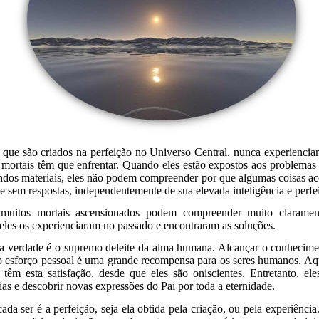
 que são criados na perfeição no Universo Central, nunca experiencia
s mortais têm que enfrentar. Quando eles estão expostos aos problemas 
os materiais, eles não podem compreender por que algumas coisas ac
 sem respostas, independentemente de sua elevada inteligência e perfei
 muitos mortais ascensionados podem compreender muito claramen
eles os experienciaram no passado e encontraram as soluções.
a verdade é o supremo deleite da alma humana. Alcançar o conhecime
lo esforço pessoal é uma grande recompensa para os seres humanos. Aq
 têm esta satisfação, desde que eles são oniscientes. Entretanto, el
as e descobrir novas expressões do Pai por toda a eternidade.
ada ser é a perfeição, seja ela obtida pela criação, ou pela experiência