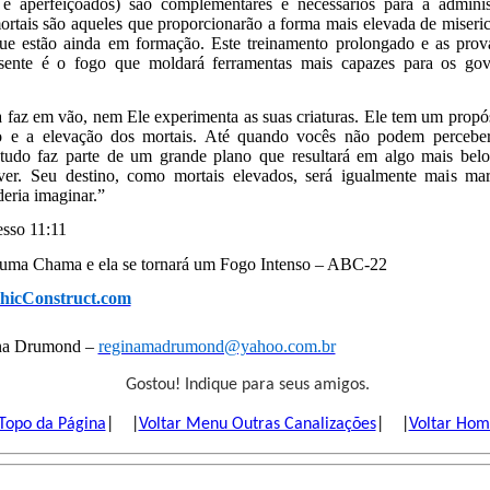
s e aperfeiçoados) são complementares e necessários para a adminis
ortais são aqueles que proporcionarão a forma mais elevada de misericó
ue estão ainda em formação. Este treinamento prolongado e as prov
resente é o fogo que moldará ferramentas mais capazes para os go
 faz em vão, nem Ele experimenta as suas criaturas. Ele tem um propó
o e a elevação dos mortais. Até quando vocês não podem perceber
 tudo faz parte de um grande plano que resultará em algo mais bel
ver. Seu destino, como mortais elevados, será igualmente mais ma
eria imaginar.”
sso 11:11
uma Chama e ela se tornará um Fogo Intenso – ABC-22
hicConstruct.com
ina Drumond –
reginamadrumond@yahoo.com.br
Gostou! Indique para seus amigos.
Topo da Página
| |
Voltar Menu Outras Canalizações
| |
Voltar Ho