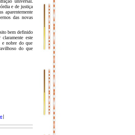
tração universal.
rdia e de justiça
as aparentemente
vernos das novas
sito bem definido
 claramente este
o e nobre do que
ravilhoso do que
me
|