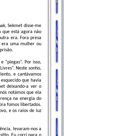
ak, Sekmet disse-me
m que está agora não
outra era. Fora presa
e era uma mulher ou
prisão.
 “piegas”. Por isso,
Livres”. Neste sonho,
 lento, e cantávamos
 esquecido que havia
et deixando-a ver o
 nós notámos que ela
rença na energia do
ora fomos libertados.
vo, e os raios de luz
ência, levaram-nos a
ítio. Eu corri para o