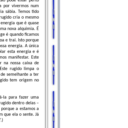
xão pode estar perto
ia por vivermos num
a sábia. Temos tido
 rugido cria o mesmo
 energia que é quase
uma nova alquimia. É
rge é quando ficamos
 e trai. Isto porque
ssa energia. A única
lar esta energia e é
mos manifestar. Este
r na nossa caixa de
Este rugido limpa o
 de semelhante a ter
ugido tem origem no
sá-la para fazer uma
rugido dentro delas –
, porque a estamos a
m que ela o sente. Já
.)