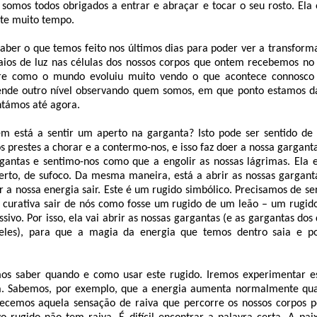
 somos todos obrigados a entrar e abraçar e tocar o seu rosto. El
te muito tempo.
aber o que temos feito nos últimos dias para poder ver a transfor
raios de luz nas células dos nossos corpos que ontem recebemos n
e como o mundo evoluiu muito vendo o que acontece connosco 
nde outro nível observando quem somos, em que ponto estamos da
támos até agora.
m está a sentir um aperto na garganta? Isto pode ser sentido d
 prestes a chorar e a contermo-nos, e isso faz doer a nossa gargant
rgantas e sentimo-nos como que a engolir as nossas lágrimas. Ela e
erto, de sufoco. Da mesma maneira, está a abrir as nossas gargan
r a nossa energia sair. Este é um rugido simbólico. Precisamos de se
z curativa sair de nós como fosse um rugido de um leão – um rugi
sivo. Por isso, ela vai abrir as nossas gargantas (e as gargantas dos 
les), para que a magia da energia que temos dentro saia e p
os saber quando e como usar este rugido. Iremos experimentar e
da. Sabemos, por exemplo, que a energia aumenta normalmente qu
cemos aquela sensação de raiva que percorre os nossos corpos p