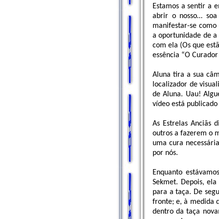
Estamos a sentir a e
abrir o nosso… soa 
manifestar-se como 
a oportunidade de a
com ela (Os que est
essência “O Curador
Aluna tira a sua câ
localizador de visu
de Aluna. Uau! Algué
vídeo está publicad
As Estrelas Anciãs 
outros a fazerem o 
uma cura necessária 
por nós.
Enquanto estávamos
Sekmet. Depois, ela
para a taça. De seg
fronte; e, à medida
dentro da taça nova