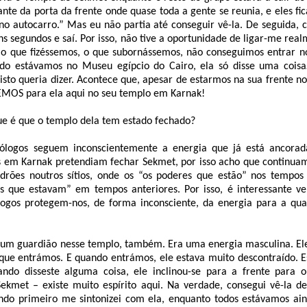
ante da porta da frente onde quase toda a gente se reunia, e eles fic
no autocarro.” Mas eu não partia até conseguir vê-la. De seguida, 
ns segundos e saí. Por isso, não tive a oportunidade de ligar-me rea
 o que fizéssemos, o que subornássemos, não conseguimos entrar 
do estávamos no Museu egípcio do Cairo, ela só disse uma coisa…
isto queria dizer. Acontece que, apesar de estarmos na sua frente n
MOS para ela aqui no seu templo em Karnak!
ue é que o templo dela tem estado fechado?
ólogos seguem inconscientemente a energia que já está ancorad
s em Karnak pretendiam fechar Sekmet, por isso acho que continuam 
drões noutros sítios, onde os “os poderes que estão” nos tempos
es que estavam” em tempos anteriores. Por isso, é interessante 
logos protegem-nos, de forma inconsciente, da energia para a qu
ia um guardião nesse templo, também. Era uma energia masculina. El
 que entrámos. E quando entrámos, ele estava muito descontraído. E
ando disseste alguma coisa, ele inclinou-se para a frente para 
Sekmet – existe muito espírito aqui. Na verdade, consegui vê-la de
ndo primeiro me sintonizei com ela, enquanto todos estávamos ain