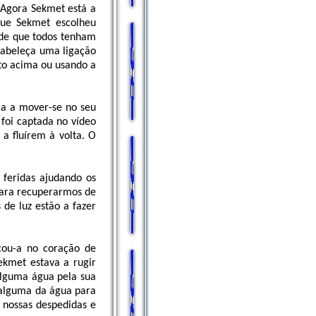
. Agora Sekmet está a
 que Sekmet escolheu
 de que todos tenham
tabeleça uma ligação
to acima ou usando a
ia a mover-se no seu
foi captada no vídeo
 a fluírem à volta. O
 feridas ajudando os
para recuperarmos de
 de luz estão a fazer
cou-a no coração de
ekmet estava a rugir
alguma água pela sua
 alguma da água para
 nossas despedidas e