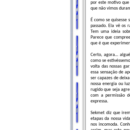
por este motivo que
que não vimos duran
É como se quisesse s
passado. Ela vê os 
Tem uma ideia sobr
Parece que compree
que é que experimen
Certo, agora… algué
como se estivéssemos
volta das nossas ga
essa sensação de ap
ser capazes de deixa
nossa energia ou lu
rugido que seja agres
com a permissão de
expressa.
Sekmet diz que irem
etapas da nossa vi
nos incomoda. Conhe