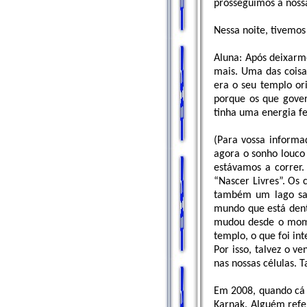
prosseguimos a noss
Nessa noite, tivemos
Aluna: Após deixar
mais. Uma das coisa
era o seu templo ori
porque os que gove
tinha uma energia fe
(Para vossa informa
agora o sonho louco 
estávamos a correr.
“Nascer Livres”. Os
também um lago sag
mundo que está dent
mudou desde o mome
templo, o que foi in
Por isso, talvez o v
nas nossas células. T
Em 2008, quando cá 
Karnak. Alguém refer