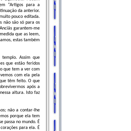
em “Artigos para a
tinuação da anterior.
muito pouco editada.
 não são só para os
s Anciãs garantem-me
 medida que as leem,
lhamos, estas também
o templo. Assim que
es que estão feridos
lgo que tem a ver com
tivemos com ela pela
 que têm feito. O que
sobrevivermos após a
essa altura. Isto faz
os; não a contar-lhe
demos porque ela tem
 se passa no mundo. É
 corações para ela. É