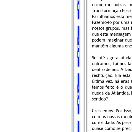
encontrar outras 
Transformação Pessoa
Partilhamos esta me
Fazemo-lo por uma 
nossos grupos, mas 
que esta mensagem e
podem imaginar que 
mantêm alguma ener
Se até agora ainda
entrámos, foi-nos l
dentro de nós. A Deu
restituição. Ela es
última vez, há eras 
temos feito é o que
queda da Atlântida. 
sentido?
Crescemos. Por isso
com as nossas mente
curiosidade. As pess
quase como se precis