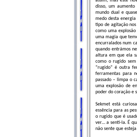
assim, mas este nov
disso, um aumento 
mundo dual e quase
medo desta energia 
tipo de agitação no
como uma explosão d
uma magia que temos
encurralados num ca
quando entrámos nes
altura em que ela s
como o rugido sem a
“rugido” é outra f
ferramentas para n
passado – limpa o c
uma explosão de en
poder do coração e 
Sekmet está curiosa
essência para as pes
o rugido que é usad
ver… a senti-la. É q
não sente que estej