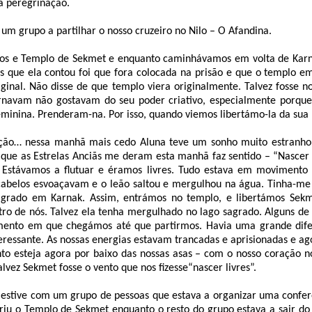
a peregrinação.
 um grupo a partilhar o nosso cruzeiro no Nilo – O Afandina.
mos e Templo de Sekmet e enquanto caminhávamos em volta de Karn
s que ela contou foi que fora colocada na prisão e que o templo e
ginal. Não disse de que templo viera originalmente. Talvez fosse n
rnavam não gostavam do seu poder criativo, especialmente porqu
minina. Prenderam-na. Por isso, quando viemos libertámo-la da sua 
ção… nessa manhã mais cedo Aluna teve um sonho muito estranho e
que as Estrelas Anciãs me deram esta manhã faz sentido – “Nascer 
 Estávamos a flutuar e éramos livres. Tudo estava em movimento
 cabelos esvoaçavam e o leão saltou e mergulhou na água. Tinha-me
rado em Karnak. Assim, entrámos no templo, e libertámos Sekm
ro de nós. Talvez ela tenha mergulhado no lago sagrado. Alguns de
nto em que chegámos até que partirmos. Havia uma grande dife
teressante. As nossas energias estavam trancadas e aprisionadas e ag
ento esteja agora por baixo das nossas asas – com o nosso coração no
alvez Sekmet fosse o vento que nos fizesse“nascer livres”.
estive com um grupo de pessoas que estava a organizar uma confer
iu o Templo de Sekmet enquanto o resto do grupo estava a sair do s