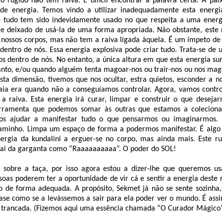
o rugido não tem raiva. É difícil encontrar a palavra certa. A pai
de energia. Temos vindo a utilizar inadequadamente esta energ
 tudo tem sido indevidamente usado no que respeita a uma energi
e deixado de usá-la de uma forma apropriada. Não obstante, este
s nossos corpos, mas não tem a raiva ligada àquela. É um ímpeto de
entro de nós. Essa energia explosiva pode criar tudo. Trata-se de 
 dentro de nós. No entanto, a única altura em que esta energia su
nto, e/ou quando alguém tenta magoar-nos ou trair-nos ou nos magoa
ta dimensão, tivemos que nos ocultar, estra quietos, esconder a no
aia era quando não a conseguíamos controlar. Agora, vamos contro
 raiva. Esta energia irá curar, limpar e construir o que desejar
erramenta que podemos somar às outras que estamos a coleciona
os ajudar a manifestar tudo o que pensarmos ou imaginarmos. 
aminho. Limpa um espaço de forma a podermos manifestar. É algo
ergia da kundalini a erguer-se no corpo, mas ainda mais. Este r
sai da garganta como “Raaaaaaaaaa”. O poder do SOL!
 sobre a taça, por isso agora estou a dizer-lhe que queremos u
soas poderem ter a oportunidade de vir cá e sentir a energia deste 
o de forma adequada. A propósito, Sekmet já não se sente sozinha
uase como se a levássemos a sair para ela poder ver o mundo. É assi
a trancada. (Fizemos aqui uma essência chamada “O Curador Mágico”