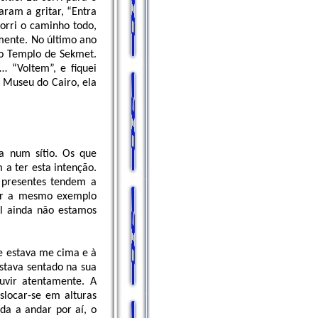
aram a gritar, “Entra
corri o caminho todo,
lmente. No último ano
no Templo de Sekmet.
 “Voltem”, e fiquei
o Museu do Cairo, ela
a num sítio. Os que
a ter esta intenção.
 presentes tendem a
ver a mesmo exemplo
al ainda não estamos
e estava me cima e à
stava sentado na sua
ouvir atentamente. A
slocar-se em alturas
da a andar por aí, o