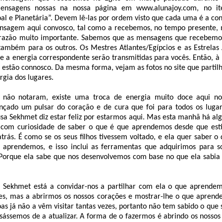
mensagens nossas na nossa página em www.alunajoy.com, no it
l e Planetária”. Devem lê-las por ordem visto que cada uma é a con
nsagem aqui convosco, tal como a recebemos, no tempo presente, 
razão muito importante. Sabemos que as mensagens que recebemos
também para os outros. Os Mestres Atlantes/Egípcios e as Estrela
 a energia correspondente serão transmitidas para vocês. Então, à
estão connosco. Da mesma forma, vejam as fotos no site que parti
gia dos lugares.
 não notaram, existe uma troca de energia muito doce aqui n
ançado um pulsar do coração e de cura que foi para todos os lugar
sa Sekhmet diz estar feliz por estarmos aqui. Mas esta manhã há a
tá com curiosidade de saber o que é que aprendemos desde que es
atrás. É como se os seus filhos tivessem voltado, e ela quer saber o
 aprendemos, e isso inclui as ferramentas que adquirimos para 
Porque ela sabe que nos desenvolvemos com base no que ela sabia n
, Sekhmet está a convidar-nos a partilhar com ela o que aprendem
s, mas a abrirmos os nossos corações e mostrar-lhe o que apren
oas já não a vêm visitar tantas vezes, portanto não tem sabido o que
ássemos de a atualizar. A forma de o fazermos é abrindo os nossos