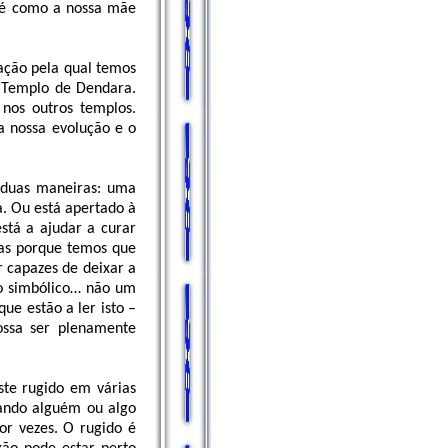
a é como a nossa mãe
mação pela qual temos
o Templo de Dendara.
nos outros templos.
 nossa evolução e o
e duas maneiras: uma
a. Ou está apertado à
stá a ajudar a curar
tas porque temos que
r capazes de deixar a
do simbólico… não um
que estão a ler isto –
ossa ser plenamente
ste rugido em várias
ando alguém ou algo
or vezes. O rugido é