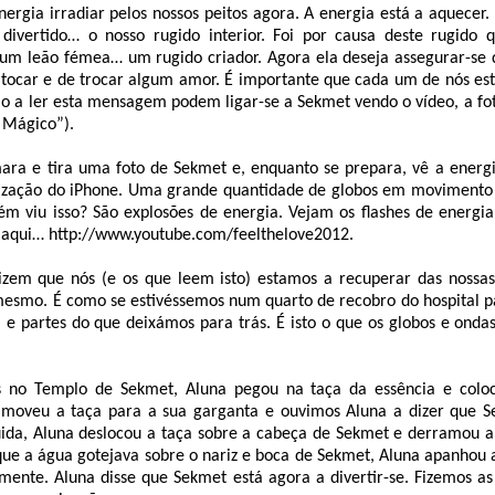
nergia irradiar pelos nossos peitos agora. A energia está a aquecer
divertido… o nosso rugido interior. Foi por causa deste rugido
um leão fémea… um rugido criador. Agora ela deseja assegurar-se
 tocar e de trocar algum amor. É importante que cada um de nós es
ão a ler esta mensagem podem ligar-se a Sekmet vendo o vídeo, a fo
 Mágico”).
mara e tira uma foto de Sekmet e, enquanto se prepara, vê a energ
alização do iPhone. Uma grande quantidade de globos em movimento 
m viu isso? São explosões de energia. Vejam os flashes de energia
o aqui… http://www.youtube.com/feelthelove2012.
dizem que nós (e os que leem isto) estamos a recuperar das nossas
mesmo. É como se estivéssemos num quarto de recobro do hospital 
e partes do que deixámos para trás. É isto o que os globos e ondas
 no Templo de Sekmet, Aluna pegou na taça da essência e colo
 moveu a taça para a sua garganta e ouvimos Aluna a dizer que S
uida, Aluna deslocou a taça sobre a cabeça de Sekmet e derramou 
 que a água gotejava sobre o nariz e boca de Sekmet, Aluna apanhou
mente. Aluna disse que Sekmet está agora a divertir-se. Fizemos as