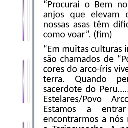
“Procurai o Bem no
anjos que elevam 
nossas asas têm dif
como voar”. (fim)
“Em muitas culturas i
são chamados de “Po
cores do arco-íris v
terra. Quando p
sacerdote do Peru….,
Estelares/Povo Ar
Estamos a entr
encontrarmos a nós