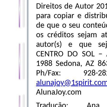
Direitos de Autor 20
para copiar e distrib
de que o seu conteúd
os créditos sejam a
autor(s) e que sej
CENTRO DO SOL – A
1988 Sedona, AZ 86
Ph/Fax: 928-
alunajoy@1spirit.co
AlunaJoy.com
Tradução: An