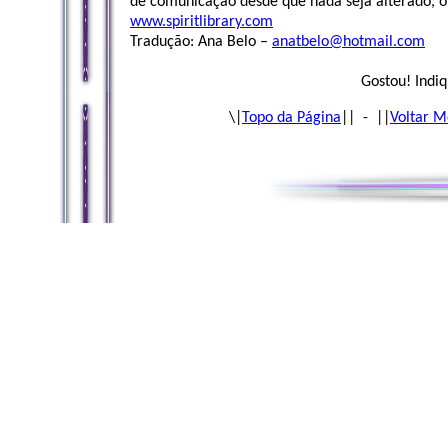
de comunicação desde que nada seja alterado, o a
www.spiritlibrary.com
Tradução: Ana Belo –
anatbelo@hotmail.com
Gostou! Indiq
\|
Topo da Página
|| - ||
Voltar M