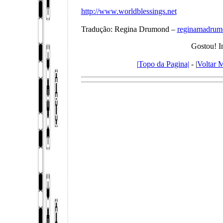
http://www.worldblessings.net
Tradução: Regina Drumond –
reginamadru
Gostou! I
|
Topo da Pagina|
- |
Voltar 