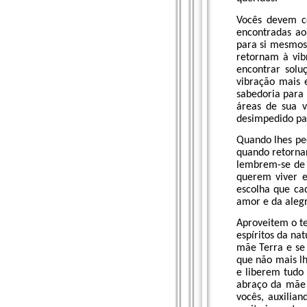
Vocês devem co
encontradas ao
para si mesmos
retornam à vib
encontrar solu
vibração mais 
sabedoria para
áreas de sua v
desimpedido pa
Quando lhes pe
quando retorna
lembrem-se de 
querem viver e
escolha que ca
amor e da alegr
Aproveitem o te
espíritos da na
mãe Terra e se
que não mais l
e liberem tudo
abraço da mãe 
vocês, auxilia