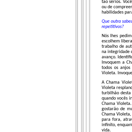
tão sérios. Voc
ou de compreend
habilidades par
Que outra sabed
repetitivos?
Nós lhes pedim
escolhem liber
trabalho de aut
na integridade 
avanço. Identi
Invoquem a Cha
todos os anjos
Violeta. Invoqu
A Chama Violet
Violeta respla
turbilhão dest
quando vocês in
Chama Violeta.
gostarão de mu
Chama Violeta,
para fora, atr
infinito, enqua
vida.