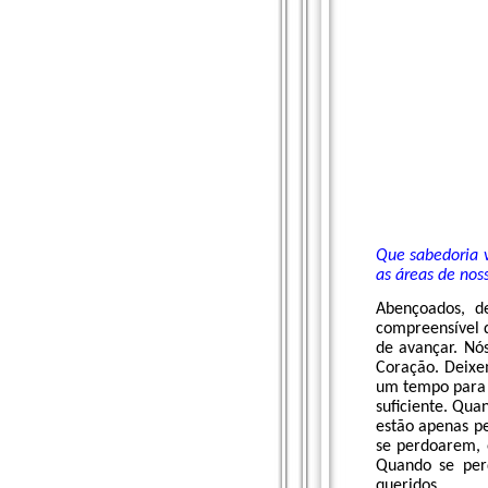
Que sabedoria v
as áreas de nos
Abençoados, d
compreensível q
de avançar. Nó
Coração. Deixe
um tempo para 
suficiente. Qua
estão apenas pe
se perdoarem, 
Quando se per
queridos.