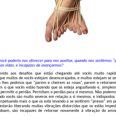
ocê poderia nos oferecer para nos auxiliar, quando nos sentirmos “
sas vidas, e incapazes de avançarmos?
evido aos desafios que estão chegando até vocês muito rapi
ue muitos de vocês estejam desencorajados, e muitos estejam se se
s lhes pedimos que “parem e cheirem as rosas”, parem e retorne
m o que vocês estão fazendo que os esteja angustiando e, simple
permitir o perdão. Permitam o perdão para si mesmos. Não podemos 
ndo vocês são muito severos em relação a si mesmos, e indispostos
rpetuando mais o que os está levando a se sentirem “presos” em pr
estarão liberando muitas vibrações distorcidas que os estão imped
doam, são incapazes de retornar novamente à vibração do amor