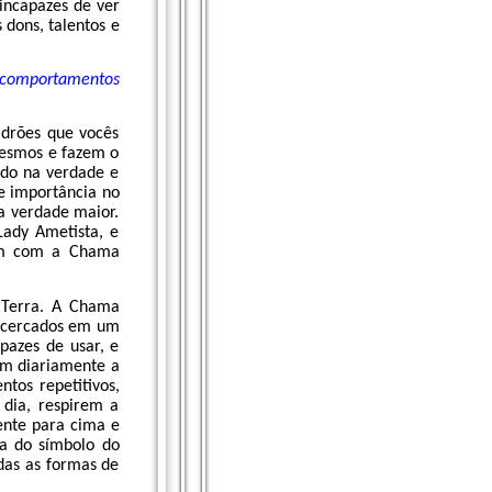
 incapazes de ver
dons, talentos e
de comportamentos
adrões que vocês
mesmos e fazem o
ndo na verdade e
e importância no
a verdade maior.
Lady Ametista, e
rem com a Chama
a Terra. A Chama
m cercados em um
pazes de usar, e
em diariamente a
os repetitivos,
dia, respirem a
nte para cima e
ma do símbolo do
das as formas de