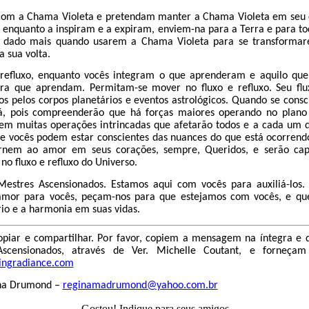
com a Chama Violeta e pretendam manter a Chama Violeta em seu
enquanto a inspiram e a expiram, enviem-na para a Terra e para to
-á dado mais quando usarem a Chama Violeta para se transformar
a sua volta.
refluxo, enquanto vocês integram o que aprenderam e aquilo que
ra que aprendam. Permitam-se mover no fluxo e refluxo. Seu flu
 pelos corpos planetários e eventos astrológicos. Quando se consci
ará, pois compreenderão que há forças maiores operando no plano
 tem muitas operações intrincadas que afetarão todos e a cada um 
 vocês podem estar conscientes das nuances do que está ocorrend
rnem ao amor em seus corações, sempre, Queridos, e serão capa
no fluxo e refluxo do Universo.
estres Ascensionados. Estamos aqui com vocês para auxiliá-los.
amor para vocês, peçam-nos para que estejamos com vocês, e qu
brio e a harmonia em suas vidas.
piar e compartilhar. Por favor, copiem a mensagem na íntegra e 
scensionados, através de Ver. Michelle Coutant, e forneçam
ingradiance.com
ina Drumond –
reginamadrumond@yahoo.com.br
Gostou! Indique para seus amigos.