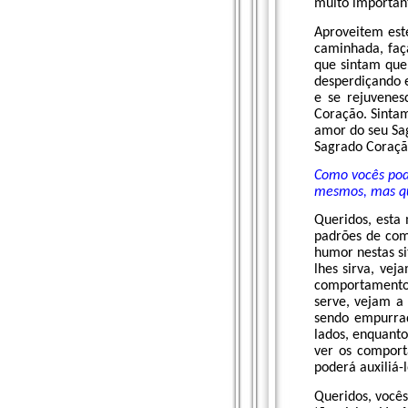
muito important
Aproveitem es
caminhada, faç
que sintam que
desperdiçando e
e se rejuvene
Coração. Sinta
amor do seu Sa
Sagrado Coraçã
Como vocês pode
mesmos, mas qu
Queridos, esta
padrões de com
humor nestas s
lhes sirva, ve
comportamento
serve, vejam a
sendo empurrad
lados, enquant
ver os compor
poderá auxiliá
Queridos, você