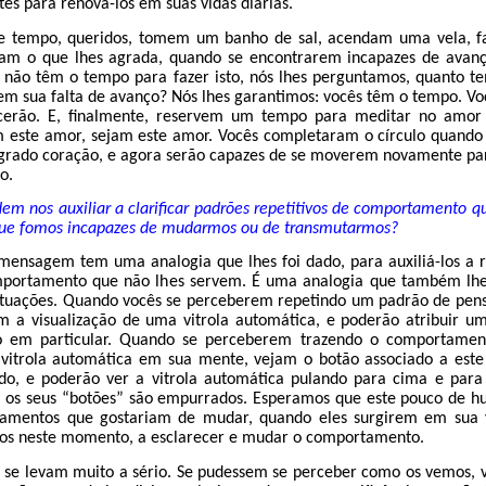
es para renová-los em suas vidas diárias.
te tempo, queridos, tomem um banho de sal, acendam uma vela, 
am o que lhes agrada, quando se encontrarem incapazes de avanç
 não têm o tempo para fazer isto, nós lhes perguntamos, quanto t
m sua falta de avanço? Nós lhes garantimos: vocês têm o tempo. Vo
scerão. E, finalmente, reservem um tempo para meditar no amor
m este amor, sejam este amor. Vocês completaram o círculo quando
grado coração, e agora serão capazes de se moverem novamente pa
o.
m nos auxiliar a clarificar padrões repetitivos de comportamento 
e fomos incapazes de mudarmos ou de transmutarmos?
 mensagem tem uma analogia que lhes foi dado, para auxiliá-los a
portamento que não lhes servem. É uma analogia que também lhes
ituações. Quando vocês se perceberem repetindo um padrão de pe
jam a visualização de uma vitrola automática, e poderão atribuir 
 em particular. Quando se perceberem trazendo o comportamen
 vitrola automática em sua mente, vejam o botão associado a es
o, e poderão ver a vitrola automática pulando para cima e para
o os seus “botões” são empurrados. Esperamos que este pouco de hu
tamentos que gostariam de mudar, quando eles surgirem em sua 
-los neste momento, a esclarecer e mudar o comportamento.
s se levam muito a sério. Se pudessem se perceber como os vemos, 