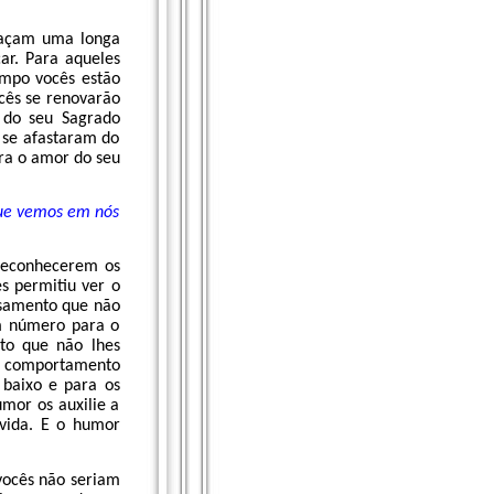
façam uma longa
ar. Para aqueles
empo vocês estão
cês se renovarão
 do seu Sagrado
 se afastaram do
ra o amor do seu
que vemos em nós
 reconhecerem os
 permitiu ver o
nsamento que não
um número para o
to que não lhes
te comportamento
 baixo e para os
mor os auxilie a
vida. E o humor
vocês não seriam