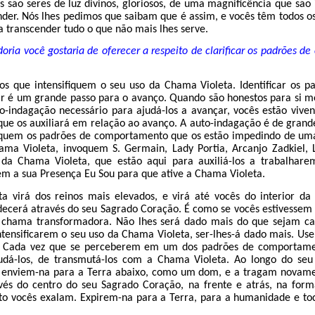
ês são seres de luz divinos, gloriosos, de uma magnificência que são
er. Nós lhes pedimos que saibam que é assim, e vocês têm todos os 
a transcender tudo o que não mais lhes serve.
oria você gostaria de oferecer a respeito de clarificar os padrões 
os que intensifiquem o seu uso da Chama Violeta. Identificar os p
ar é um grande passo para o avanço. Quando são honestos para si 
o-indagação necessário para ajudá-los a avançar, vocês estão vive
que os auxiliará em relação ao avanço. A auto-indagação é de grand
fiquem os padrões de comportamento que os estão impedindo de um
ma Violeta, invoquem S. Germain, Lady Portia, Arcanjo Zadkiel, 
 da Chama Violeta, que estão aqui para auxiliá-los a trabalha
em a sua Presença Eu Sou para que ative a Chama Violeta.
a virá dos reinos mais elevados, e virá até vocês do interior d
ndecerá através do seu Sagrado Coração. É como se vocês estivesse
a chama transformadora. Não lhes será dado mais do que sejam ca
tensificarem o seu uso da Chama Violeta, ser-lhes-á dado mais. Us
 Cada vez que se perceberem em um dos padrões de comportament
dá-los, de transmutá-los com a Chama Violeta. Ao longo do seu 
 enviem-na para a Terra abaixo, como um dom, e a tragam novame
avés do centro do seu Sagrado Coração, na frente e atrás, na for
nto vocês exalam. Expirem-na para a Terra, para a humanidade e to