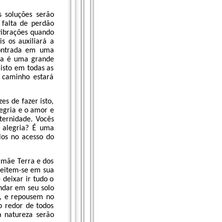
 soluções serão
 falta de perdão
vibrações quando
s os auxiliará a
contrada em uma
sta é uma grande
isto em todas as
 caminho estará
s de fazer isto,
egria e o amor e
ernidade. Vocês
 alegria? É uma
los no acesso do
 mãe Terra e dos
Deitem-se em sua
deixar ir tudo o
ndar em seu solo
o, e repousem no
o redor de todos
a natureza serão