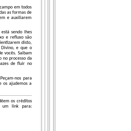
 campo em todos
das as formas de
em e auxiliarem
 está sendo lhes
xo e refluxo são
entizarem disto,
 Divino, e que o
de vocês. Saibam
o no processo da
zes de fluir no
 Peçam-nos para
e os ajudemos a
dêem os créditos
 um link para: