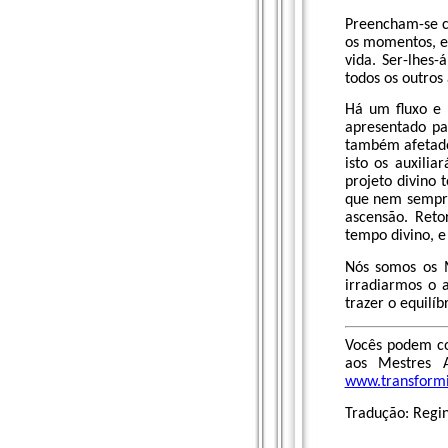
Preencham-se 
os momentos, e 
vida. Ser-lhes
todos os outros 
Há um fluxo e 
apresentado pa
também afetados
isto os auxili
projeto divino
que nem sempre
ascensão. Reto
tempo divino, e 
Nós somos os M
irradiarmos o 
trazer o equilí
Vocês podem co
aos Mestres A
www.transform
Tradução: Reg