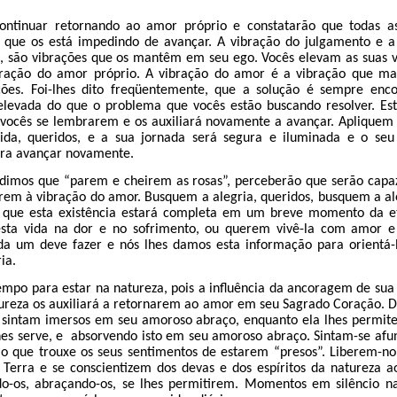
ntinuar retornando ao amor próprio e constatarão que todas as
 que os está impedindo de avançar. A vibração do julgamento e a
, são vibrações que os mantêm em seu ego. Vocês elevam as suas 
ração do amor próprio. A vibração do amor é a vibração que mai
ções. Foi-lhes dito freqüentemente, que a solução é sempre en
elevada do que o problema que vocês estão buscando resolver. E
 vocês se lembrarem e os auxiliará novamente a avançar. Apliquem 
ida, queridos, e a sua jornada será segura e iluminada e o seu
ra avançar novamente.
dimos que “parem e cheirem as rosas”, perceberão que serão capaze
rem à vibração do amor. Busquem a alegria, queridos, busquem a al
que esta existência estará completa em um breve momento da et
sta vida na dor e no sofrimento, ou querem vivê-la com amor e
da um deve fazer e nós lhes damos esta informação para orientá-
ia.
mpo para estar na natureza, pois a influência da ancoragem de sua
tureza os auxiliará a retornarem ao amor em seu Sagrado Coração. 
 sintam imersos em seu amoroso abraço, enquanto ela lhes permite 
hes serve, e absorvendo isto em seu amoroso abraço. Sintam-se afu
 o que trouxe os seus sentimentos de estarem “presos”. Liberem-n
Terra e se conscientizem dos devas e dos espíritos da natureza a
ndo-os, abraçando-os, se lhes permitirem. Momentos em silêncio n