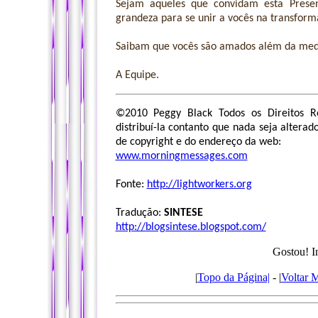
Sejam aqueles que convidam esta Presen
grandeza para se unir a vocês na transform
Saibam que vocês são amados além da med
A Equipe.
©2010 Peggy Black Todos os Direitos R
distribuí-la contanto que nada seja alterad
de copyright e do endereço da web:
www.morningmessages.com
Fonte:
http://lightworkers.org
Tradução:
SINTESE
http://blogsintese.blogspot.
com/
Gostou! I
|
Topo da Página|
- |
Voltar 