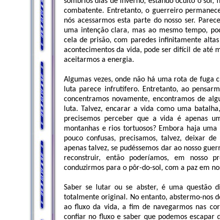
sombrios dias de inverno, estando oculto o sol,
combatente. Entretanto, o guerreiro permanec
nós acessarmos esta parte do nosso ser. Parece 
uma intenção clara, mas ao mesmo tempo, pode
cela de prisão, com paredes infinitamente alta
acontecimentos da vida, pode ser difícil de a
aceitarmos a energia.
Algumas vezes, onde não há uma rota de fuga c
luta parece infrutífero. Entretanto, ao pensa
concentramos novamente, encontramos de alg
luta. Talvez, encarar a vida como uma batalha
precisemos perceber que a vida é apenas uma
montanhas e rios tortuosos? Embora haja uma
pouco confusas, precisamos, talvez, deixar d
apenas talvez, se pudéssemos dar ao nosso guerr
reconstruir, então poderíamos, em nosso p
conduzirmos para o pôr-do-sol, com a paz em nos
Saber se lutar ou se abster, é uma questão d
totalmente original. No entanto, abstermo-nos de
ao fluxo da vida, a fim de navegarmos nas cor
confiar no fluxo e saber que podemos escapar d