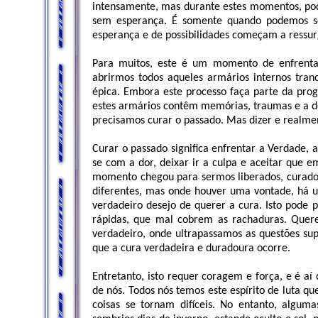
intensamente, mas durante estes momentos, pod
sem esperança. É somente quando podemos se
esperança e de possibilidades começam a ressurg
Para muitos, este é um momento de enfrent
abrirmos todos aqueles armários internos tran
épica. Embora este processo faça parte da progr
estes armários contêm memórias, traumas e a dor
precisamos curar o passado. Mas dizer e realment
Curar o passado significa enfrentar a Verdade, a
se com a dor, deixar ir a culpa e aceitar que 
momento chegou para sermos liberados, curados
diferentes, mas onde houver uma vontade, há u
verdadeiro desejo de querer a cura. Isto pode
rápidas, que mal cobrem as rachaduras. Quer
verdadeiro, onde ultrapassamos as questões super
que a cura verdadeira e duradoura ocorre.
Entretanto, isto requer coragem e força, e é a
de nós. Todos nós temos este espírito de luta q
coisas se tornam difíceis. No entanto, alguma