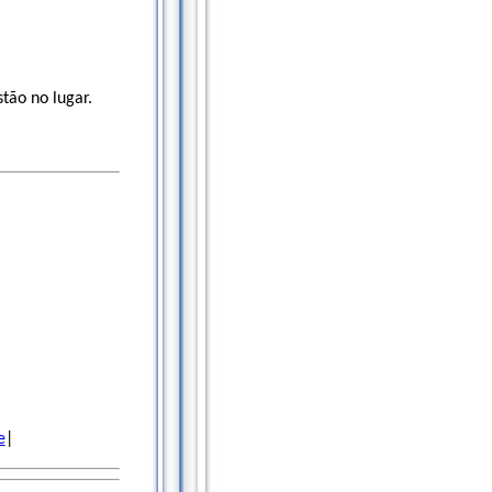
ão no lugar.
e
|