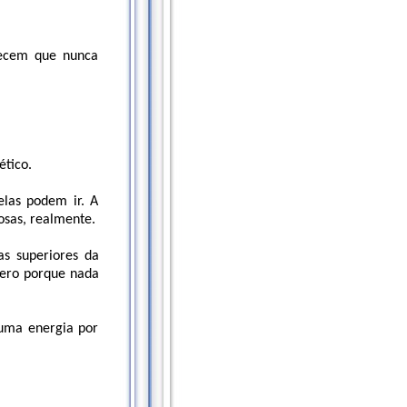
recem que nunca
ético.
las podem ir. A
osas, realmente.
s superiores da
pero porque nada
 uma energia por