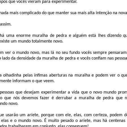
mpos que vocês vieram para experimentar.
nada mais complicado do que manter sua mais alta intenção na nova
assim.
há uma enorme muralha de pedra e alguém está lhes dizendo qu
existe um mundo totalmente novo.
m ver o mundo novo, mas lá no seu fundo vocês sempre pensaram 
 lado da densidade da muralha de pedra e vocês confiam nas pessoa
 olhadinha pelas ínfimas aberturas na muralha e podem ver o que
amente informam o que veem.
 pessoas que desejam experimentar a vida que o novo mundo prom
 o que nós devemos fazer é derrubar a muralha de pedra que n
ndo novo.
ue usarão um aríete, porque com ele, elas, com certeza, podem 
e elas e o mundo novo. É muito pesado o aríete, mas há centenas 
odos trabalharem em conjunto, elas conseguem!