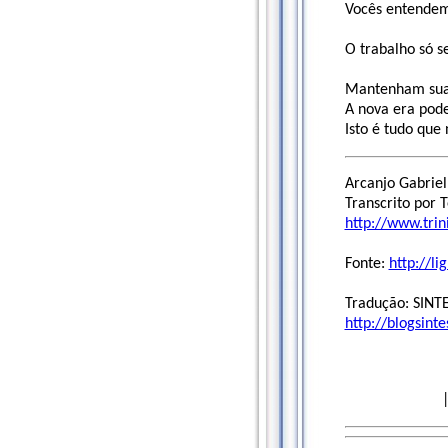
Vocês entende
O trabalho só s
Mantenham sua 
A nova era pode
Isto é tudo que
Arcanjo Gabriel
Transcrito por 
http://www.trin
Fonte:
http://li
Tradução: SINT
http://blogsint