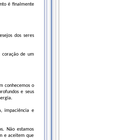
to é finalmente
esejos dos seres
u coração de um
ém conhecemos o
profundos e seus
ergia.
a, impaciência e
os. Não estamos
m e aceitem que