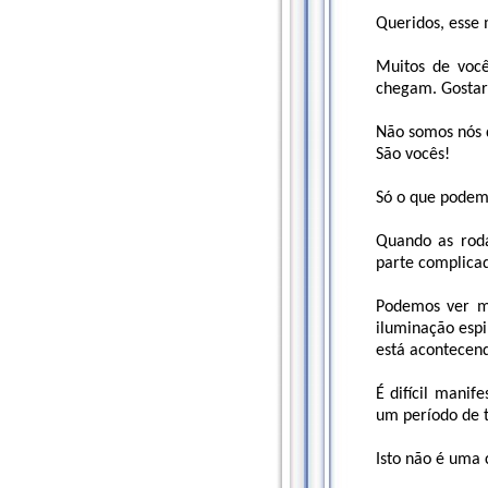
Queridos, esse
Muitos de você
chegam. Gostarí
Não somos nós 
São vocês!
Só o que podemo
Quando as roda
parte complica
Podemos ver mu
iluminação esp
está acontecen
É difícil mani
um período de 
Isto não é uma 