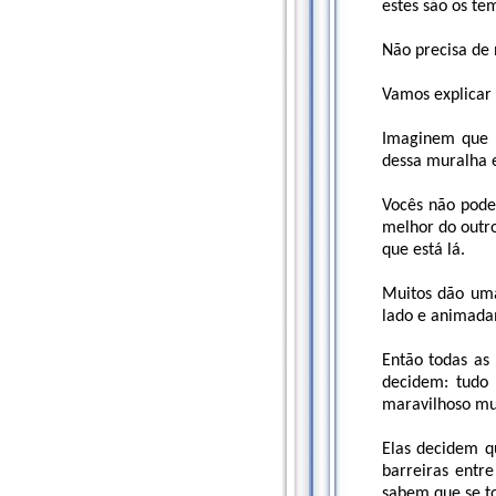
estes são os te
Não precisa de 
Vamos explicar 
Imaginem que 
dessa muralha 
Vocês não pode
melhor do outro
que está lá.
Muitos dão uma
lado e animad
Então todas as
decidem: tudo
maravilhoso mu
Elas decidem q
barreiras entr
sabem que se t