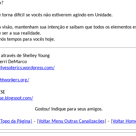
m?
e torna difícil se vocês não estiverem agindo em Unidade.
visão, mantenham sua intenção e saibam que todos os elementos est
 ser a sua realidade.
 nós tempos para vocês hoje.
 através de Shelley Young
Terri DeMarco
ityesoterics.wordpress.com/
ghtworkers.org/
ESE
ese.blogspot.com/
Gostou! Indique para seus amigos.
|
Topo da Página|
- |
Voltar Menu Outras Canalizações
| - |
Voltar Hom