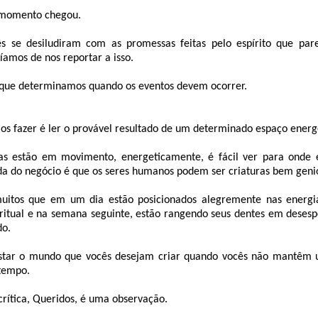
 momento chegou.
s se desiludiram com as promessas feitas pelo espírito que pa
amos de nos reportar a isso.
que determinamos quando os eventos devem ocorrer.
s fazer é ler o provável resultado de um determinado espaço energ
s estão em movimento, energeticamente, é fácil ver para onde e
da do negócio é que os seres humanos podem ser criaturas bem geni
itos que em um dia estão posicionados alegremente nas energia
iritual e na semana seguinte, estão rangendo seus dentes em deses
do.
festar o mundo que vocês desejam criar quando vocês não mantêm
tempo.
crítica, Queridos, é uma observação.