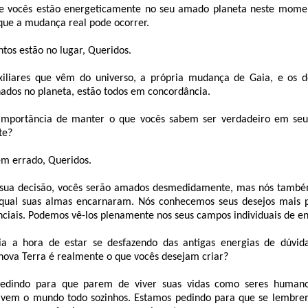
 vocês estão energeticamente no seu amado planeta neste momen
ue a mudança real pode ocorrer.
tos estão no lugar, Queridos.
xiliares que vêm do universo, a própria mudança de Gaia, e os d
ados no planeta, estão todos em concordância.
importância de manter o que vocês sabem ser verdadeiro em se
te?
em errado, Queridos.
a sua decisão, vocês serão amados desmedidamente, mas nós tamb
 qual suas almas encarnaram. Nós conhecemos seus desejos mais 
nciais. Podemos vê-los plenamente nos seus campos individuais de en
ia a hora de estar se desfazendo das antigas energias de dúvid
nova Terra é realmente o que vocês desejam criar?
edindo para que parem de viver suas vidas como seres human
lvem o mundo todo sozinhos. Estamos pedindo para que se lembre