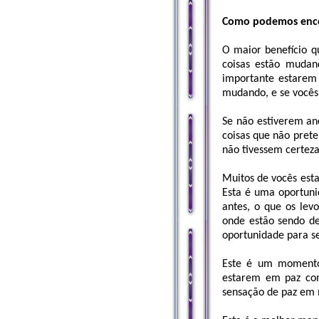
Como podemos encon
O maior benefício q
coisas estão mudan
importante estarem
mudando, e se vocês
Se não estiverem anc
coisas que não prete
não tivessem certez
Muitos de vocês esta
Esta é uma oportun
antes, o que os lev
onde estão sendo d
oportunidade para s
Este é um momento
estarem em paz com
sensação de paz em 