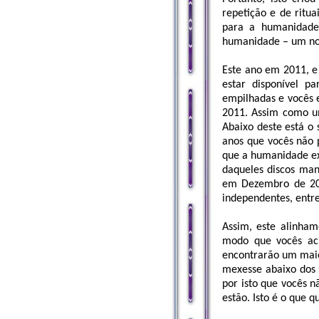
repetição e de ritu
para a humanidade
humanidade – um nov
Este ano em 2011, e
estar disponível 
empilhadas e vocês e
2011. Assim como um
Abaixo deste está o 
anos que vocês não 
que a humanidade exi
daqueles discos man
em Dezembro de 201
independentes, entr
Assim, este alinha
modo que vocês ach
encontrarão um maio
mexesse abaixo dos
por isto que vocês n
estão. Isto é o que