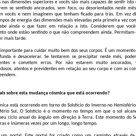
nas dimensões superiores e vocês são mais capazes de sentir isto
erem se sentindo ancorados, sem foco, ou desorientados neste m
om vocês e nem imaginem que tenham ficado para trás. Em vez di
ampos de energia das dimensões mais elevadas pela primeira vez c
abe ainda o que fazer em relação a isto. Considerem que você
nto onde estão sentindo o que não compreendem ainda. Permitam-s
r mais tarde.
importante para cuidar muito bem dos seus corpos. É um momento 
funda e desacelerar. Se tentarem se precipitar neste mês, pode
ntes e cometem erros. Por não estarem muito ancorados, v
osos, atentos e previdentes em relação ao seu corpo e com as co
reendem.
mais sobre esta mudança cósmica que está ocorrendo?
ca está ocorrendo em torno do Solstício do Inverno no Hemisfério 
fério Sul. O Solstício é o momento no tempo em que o sol alcan
 seu ciclo anual do ângulo em direção à Terra. Este momento do So
eras e inúmeras vezes por um longo, longo tempo.
u um portal. Este portal foi criado como um caminho através da 