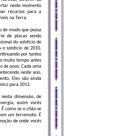
pertar neste momento
ar recursos para a
veis na Terra.
to de modo que possa
ie de placas sendo
ional do solstício de
o solstício de 2010.
ontinuando por tantos
do muito tempo antes
ões de anos. Cada uma
ontecendo neste ano,
nto. Eles são ainda
nico para 2012.
 nesta dimensão, de
nergia, assim vocês
 É como se o chão se
 em um terremoto. É
a noção de onde vocês