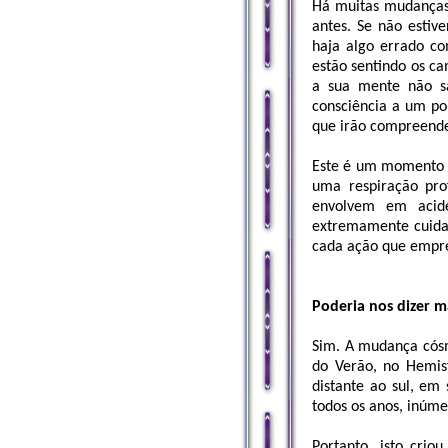
Há muitas mudanças 
antes. Se não estiv
haja algo errado c
estão sentindo os c
a sua mente não s
consciência a um po
que irão compreende
Este é um momento 
uma respiração pro
envolvem em acide
extremamente cuidad
cada ação que emp
Poderia nos dizer 
Sim. A mudança cósmi
do Verão, no Hemis
distante ao sul, em
todos os anos, inúm
Portanto, isto crio