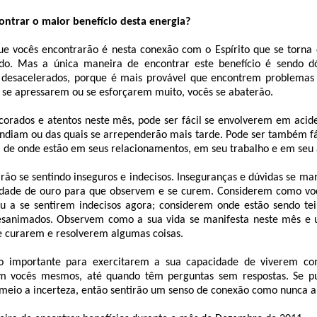
trar o maior benefício desta energia?
ue vocês encontrarão é nesta conexão com o Espírito que se torna 
do. Mas a única maneira de encontrar este benefício é sendo dóc
 desacelerados, porque é mais provável que encontrem problemas 
 se apressarem ou se esforçarem muito, vocês se abaterão.
orados e atentos neste mês, pode ser fácil se envolverem em aciden
ndiam ou das quais se arrependerão mais tarde. Pode ser também fá
a de onde estão em seus relacionamentos, em seu trabalho e em seu
rão se sentindo inseguros e indecisos. Inseguranças e dúvidas se ma
idade de ouro para que observem e se curem. Considerem como v
ou a se sentirem indecisos agora; considerem onde estão sendo t
esanimados. Observem como a sua vida se manifesta neste mês e
e curarem e resolverem algumas coisas.
 importante para exercitarem a sua capacidade de viverem co
 vocês mesmos, até quando têm perguntas sem respostas. Se pu
meio a incerteza, então sentirão um senso de conexão como nunca a