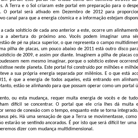
ais. A Terra e o Sol criaram este portal em preparação para o des
. O portal será ativado em Dezembro de 2012 para proporcion
o canal para que a energia cósmica e a informação estejam disponí
 a cada solstício de cada ano anterior a este, ocorre um alinhamen
para a abertura do próximo ano. Vocês podem imaginar uma sér
stão de pé na placa superior, o que representa o campo multidimens
a pilha de placas, um pouco abaixo de 2011 está outro disco para 
solstício de 2009, e assim por diante. Imaginem a pilha de placas c
pudessem nem mesmo imaginar, porque o solstício esteve ocorren
stisse neste planeta. Este portal foi construído por milhões e milh
teve a sua própria energia separada por milênios. E o que está ac
1, é que a energia de todos aqueles, está entrando em alinhame
etanto, estão se alinhando para que possam operar como um portal ú
mento, ou esta mudança, requer muita energia de vocês e de tudo
am difícil se concentrar. O portal que ele cria lhes dá muita e
r senso de conexão com o tempo, enquanto este se torna integrado.
 seus pés. Há uma sensação de que a Terra se movimentasse, como
ão estarão se sentindo ancorados. É por isto que será difícil ter um
 queremos dizer com mudança multidimensional.