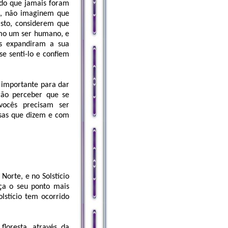
 do que jamais foram
ês, não imaginem que
sto, considerem que
omo um ser humano, e
s expandiram a sua
e senti-lo e confiem
importante para dar
rão perceber que se
ocês precisam ser
isas que dizem e com
Norte, e no Solstício
ça o seu ponto mais
lstício tem ocorrido
floresta, através da