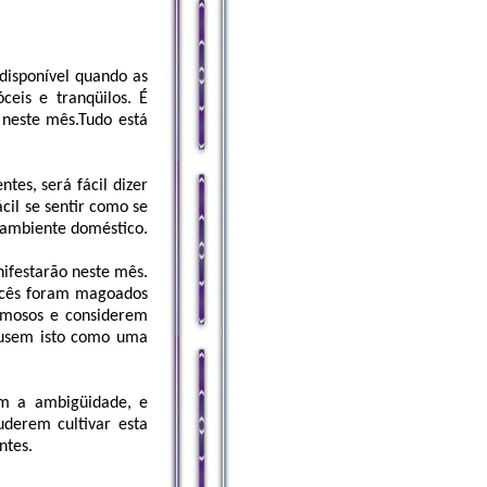
disponível quando as
eis e tranqüilos. É
neste mês.Tudo está
tes, será fácil dizer
cil se sentir como se
 ambiente doméstico.
nifestarão neste mês.
ocês foram magoados
eimosos e considerem
 usem isto como uma
m a ambigüidade, e
derem cultivar esta
ntes.