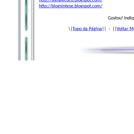
http://stelalecocq.blogspot.com/
http://blogsintese.blogspot.com/
Gostou! Indiq
\|
Topo da Página
|| - ||
Voltar M