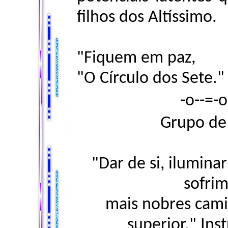
filhos dos Altíssimo.
"Fiquem em paz,
"O Círculo dos Sete."
-o--=-
Grupo de 
"Dar de si, ilumina
sofrim
mais nobres cami
superior." Ins