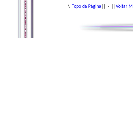
\|
Topo da Página
|| - ||
Voltar M