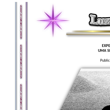
EXP
UMA S
Publi