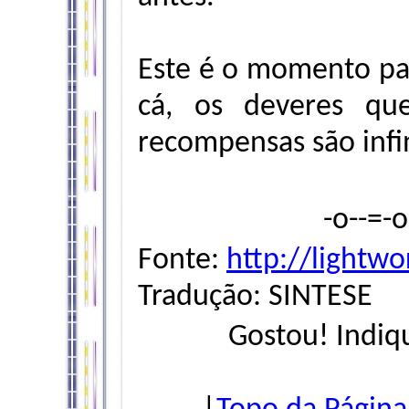
Este é o momento par
cá, os deveres qu
recompensas são infi
-o--=-
Fonte:
http://lightwo
Tradução: SINTESE
Gostou! Indiq