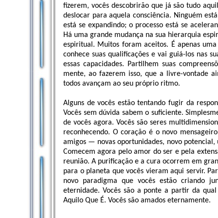
fizerem, vocês descobrirão que já são tudo aqui
deslocar para aquela consciência. Ninguém est
está se expandindo; o processo está se acelera
Há uma grande mudança na sua hierarquia espirit
espiritual. Muitos foram aceitos. É apenas uma
conhece suas qualificações e vai guiá-los nas 
essas capacidades. Partilhem suas compreensõ
mente, ao fazerem isso, que a livre-vontade 
todos avançam ao seu próprio ritmo.
Alguns de vocês estão tentando fugir da respon
Vocês sem dúvida sabem o suficiente. Simplesm
de vocês agora. Vocês são seres multidimensio
reconhecendo. O coração é o novo mensageiro 
amigos — novas oportunidades, novo potencial, 
Comecem agora pelo amor do ser e pela extens
reunião. A purificação e a cura ocorrem em gr
para o planeta que vocês vieram aqui servir. P
novo paradigma que vocês estão criando j
eternidade. Vocês são a ponte a partir da qua
Aquilo Que É. Vocês são amados eternamente.