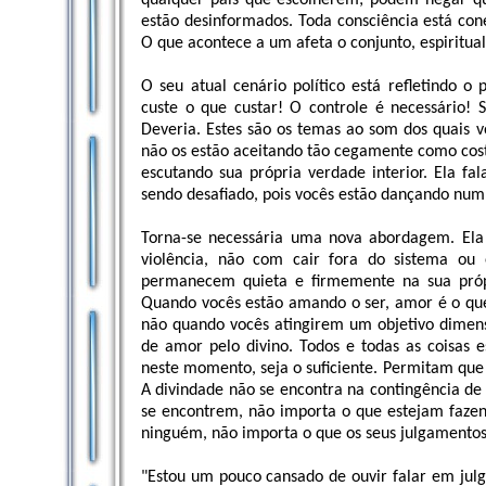
qualquer país que escolherem; podem negar q
estão desinformados. Toda consciência está con
O que acontece a um afeta o conjunto, espiritual
O seu atual cenário político está refletindo
custe o que custar! O controle é necessário! 
Deveria. Estes são os temas ao som dos quais 
não os estão aceitando tão cegamente como cost
escutando sua própria verdade interior. Ela f
sendo desafiado, pois vocês estão dançando num 
Torna-se necessária uma nova abordagem. El
violência, não com cair fora do sistema ou
permanecem quieta e firmemente na sua próp
Quando vocês estão amando o ser, amor é o que
não quando vocês atingirem um objetivo dimens
de amor pelo divino. Todos e todas as coisas 
neste momento, seja o suficiente. Permitam que 
A divindade não se encontra na contingência d
se encontrem, não importa o que estejam fazen
ninguém, não importa o que os seus julgamentos
"Estou um pouco cansado de ouvir falar em jul