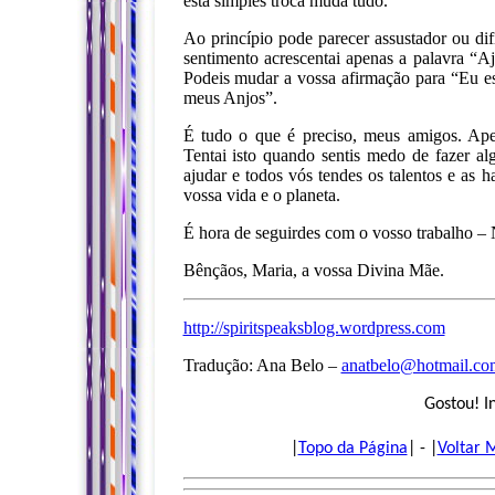
esta simples troca muda tudo.
Ao princípio pode parecer assustador ou dif
sentimento acrescentai apenas a palavra “A
Podeis mudar a vossa afirmação para “Eu est
meus Anjos”.
É tudo o que é preciso, meus amigos. A
Tentai isto quando sentis medo de fazer a
ajudar e todos vós tendes os talentos e as h
vossa vida e o planeta.
É hora de seguirdes com o vosso trabalho – 
Bênçãos, Maria, a vossa Divina Mãe.
http://spiritspeaksblog.wordpress.com
Tradução: Ana Belo –
anatbelo@hotmail.co
Gostou! I
|
Topo da Página
| - |
Voltar 