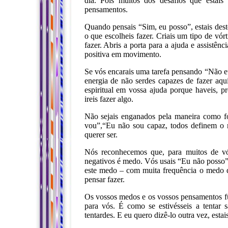
dia. Pois muitos dos desafios que estais
pensamentos.
Quando pensais “Sim, eu posso”, estais dest
o que escolheis fazer. Criais um tipo de vór
fazer. Abris a porta para a ajuda e assistênc
positiva em movimento.
Se vós encarais uma tarefa pensando “Não eu
energia de não serdes capazes de fazer aqu
espiritual em vossa ajuda porque haveis, p
ireis fazer algo.
Não sejais enganados pela maneira como f
vou”,“Eu não sou capaz, todos definem o m
querer ser.
Nós reconhecemos que, para muitos de vó
negativos é medo. Vós usais “Eu não posso
este medo – com muita frequência o medo do
pensar fazer.
Os vossos medos e os vossos pensamentos f
para vós. É como se estivésseis a tentar 
tentardes. E eu quero dizê-lo outra vez, esta