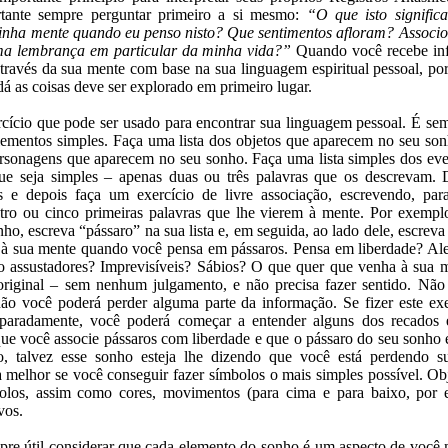
rtante sempre perguntar primeiro a si mesmo:
“O que isto signifi
inha mente quando eu penso nisto? Que sentimentos afloram? Associo 
ma lembrança em particular da minha vida?”
Quando você recebe in
través da sua mente com base na sua linguagem espiritual pessoal, por 
á as coisas deve ser explorado em primeiro lugar.
cício que pode ser usado para encontrar sua linguagem pessoal. É se
ementos simples. Faça uma lista dos objetos que aparecem no seu son
rsonagens que aparecem no seu sonho. Faça uma lista simples dos ev
ue seja simples – apenas duas ou três palavras que os descrevam
s e depois faça um exercício de livre associação, escrevendo, pa
atro ou cinco primeiras palavras que lhe vierem à mente. Por exempl
ho, escreva “pássaro” na sua lista e, em seguida, ao lado dele, escreva
 à sua mente quando você pensa em pássaros. Pensa em liberdade? Al
o assustadores? Imprevisíveis? Sábios? O que quer que venha à sua 
original – sem nenhum julgamento, e não precisa fazer sentido. Não 
o você poderá perder alguma parte da informação. Se fizer este exe
paradamente, você poderá começar a entender alguns dos recados
e você associe pássaros com liberdade e que o pássaro do seu sonho 
o, talvez esse sonho esteja lhe dizendo que você está perdendo su
a melhor se você conseguir fazer símbolos o mais simples possível. Ob
olos, assim como cores, movimentos (para cima e para baixo, por 
vos.
pre útil considerar que cada elemento do sonho é um aspecto de você