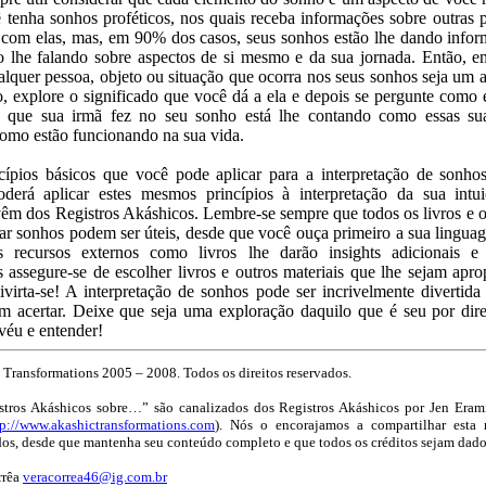
 tenha sonhos proféticos, nos quais receba informações sobre outras 
 com elas, mas, em 90% dos casos, seus sonhos estão lhe dando info
o lhe falando sobre aspectos de si mesmo e da sua jornada. Então, e
alquer pessoa, objeto ou situação que ocorra nos seus sonhos seja um a
, explore o significado que você dá a ela e depois se pergunte como 
 que sua irmã fez no seu sonho está lhe contando como essas sua
omo estão funcionando na sua vida.
ncípios básicos que você pode aplicar para a interpretação de sonho
poderá aplicar estes mesmos princípios à interpretação da sua intui
êm dos Registros Akáshicos. Lembre-se sempre que todos os livros e o
tar sonhos podem ser úteis, desde que você ouça primeiro a sua lingua
 recursos externos como livros lhe darão insights adicionais e
s assegure-se de escolher livros e outros materiais que lhe sejam apro
ivirta-se! A interpretação de sonhos pode ser incrivelmente divertida
m acertar. Deixe que seja uma exploração daquilo que é seu por dire
véu e entender!
Transformations 2005 – 2008. Todos os direitos reservados.
stros Akáshicos sobre…” são canalizados dos Registros Akáshicos por Jen Era
tp://www.
akashictransformations.com
). Nós o encorajamos a compartilhar est
dos, desde que mantenha seu conteúdo completo e que todos os créditos sejam dados
rrêa
veracorrea46@ig.com.br