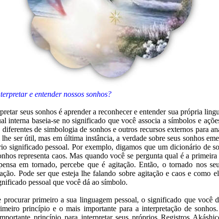
erpretar e entender nossos sonhos?
rpretar seus sonhos é aprender a reconhecer e entender sua própria ling
ual interna baseia-se no significado que você associa a símbolos e açõe
 diferentes de simbologia de sonhos e outros recursos externos para an
lhe ser útil, mas em última instância, a verdade sobre seus sonhos em
rio significado pessoal. Por exemplo, digamos que um dicionário de s
nhos representa caos. Mas quando você se pergunta qual é a primeira
ensa em tornado, percebe que é agitação. Então, o tornado nos seu
tação. Pode ser que esteja lhe falando sobre agitação e caos e como e
gnificado pessoal que você dá ao símbolo.
 procurar primeiro a sua linguagem pessoal, o significado que você 
rimeiro princípio e o mais importante para a interpretação de sonho
mportante princípio para interpretar seus próprios Registros Akáshi