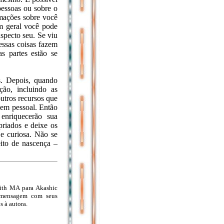
pessoas ou sobre o
rmações sobre você
m geral você pode
specto seu. Se viu
essas coisas fazem
s partes estão se
s. Depois, quando
ção, incluindo as
utros recursos que
gem pessoal. Então
 enriquecerão sua
priados e deixe os
 e curiosa. Não se
ito de nascença –
mith MA para Akashic
a mensagem com seus
 à autora.