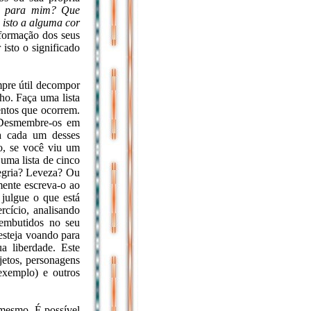
ca para mim? Que
isto a alguma cor
formação dos seus
isto o significado
mpre útil decompor
ho. Faça uma lista
entos que ocorrem.
. Desmembre-os em
ra cada um desses
o, se você viu um
 uma lista de cinco
egria? Leveza? Ou
mente escreva-o ao
julgue o que está
rcício, analisando
 embutidos no seu
esteja voando para
a liberdade. Este
jetos, personagens
exemplo) e outros
 mesmo. É possível