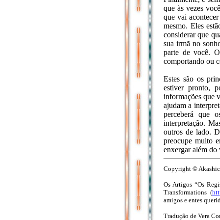
que às vezes você
que vai acontecer
mesmo. Eles estã
considerar que qu
sua irmã no sonho
parte de você. O
comportando ou c
Estes são os pri
estiver pronto, 
informações que v
ajudam a interpre
perceberá que os
interpretação. Ma
outros de lado. D
preocupe muito e
enxergar além do 
Copyright © Akashic 
Os Artigos “Os Regi
Transformations (
ht
amigos e entes queri
Tradução de Vera Co