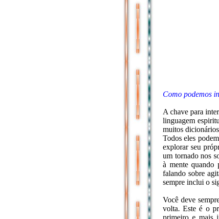
Como podemos int
A chave para inte
linguagem espirit
muitos dicionários
Todos eles podem 
explorar seu próp
um tornado nos so
à mente quando p
falando sobre agi
sempre inclui o si
Você deve sempre
volta. Este é o p
primeiro e mais i