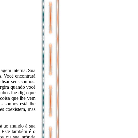
uagem interna. Sua
s. Você encontrará
alisar seus sonhos.
ergirá quando você
onhos lhe diga que
 coisa que lhe vem
s sonhos está lhe
les coexistem, mas
dá ao mundo à sua
s. Este também é o
cos ou sua própria