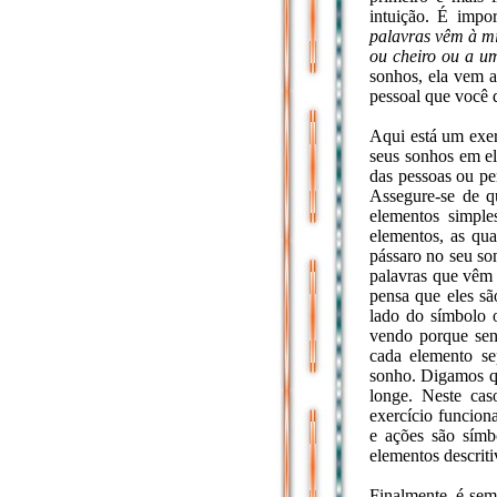
intuição. É impo
palavras vêm à m
ou cheiro ou a u
sonhos, ela vem a
pessoal que você d
Aqui está um exer
seus sonhos em el
das pessoas ou pe
Assegure-se de q
elementos simple
elementos, as qu
pássaro no seu son
palavras que vêm
pensa que eles sã
lado do símbolo 
vendo porque senã
cada elemento se
sonho. Digamos qu
longe. Neste cas
exercício funcion
e ações são símb
elementos descriti
Finalmente, é sem