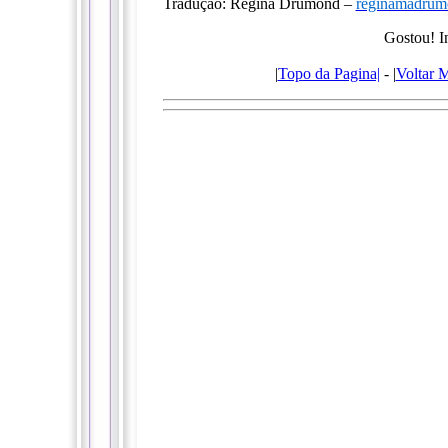
Tradução: Regina Drumond –
reginamadru
Gostou! I
|
Topo da Pagina|
- |
Voltar 