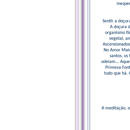
inesper
Sentir a doçur
A doçura 
organismo fís
vegetal, an
Ascensionados,
No Amor Maior
santos, os
odeiam... Aque
Primeva Font
tudo que há. 
A meditação, o 