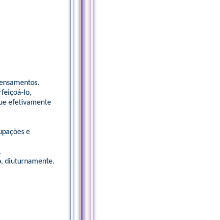
pensamentos.
feiçoá-lo,
que efetivamente
upações e
.
o, diuturnamente.