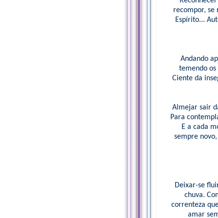
Reconhecer 
recompor, se r
Espírito... 
Andando apa
temendo os d
Ciente da ins
Almejar sair d
Para contempla
E a cada mo
sempre novo, 
Deixar-se flu
chuva. Com
correnteza que
amar sem 