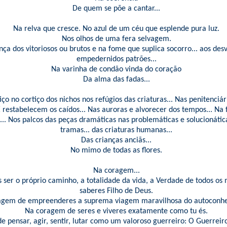
De quem se põe a cantar...
Na relva que cresce. No azul de um céu que esplende pura luz.
Nos olhos de uma fera selvagem.
ça dos vitoriosos ou brutos e na fome que suplica socorro... aos desv
empedernidos patrões...
Na varinha de condão vinda do coração
Da alma das fadas...
iço no cortiço dos nichos nos refúgios das criaturas... Nas penitenciári
 restabelecem os caídos... Nas auroras e alvorecer dos tempos... Na 
.. Nos palcos das peças dramáticas nas problemáticas e solucionáti
tramas... das criaturas humanas...
Das crianças anciãs...
No mimo de todas as flores.
Na coragem...
 ser o próprio caminho, a totalidade da vida, a Verdade de todos os m
saberes Filho de Deus.
agem de empreenderes a suprema viagem maravilhosa do autoconh
Na coragem de seres e viveres exatamente como tu és.
 pensar, agir, sentir, lutar como um valoroso guerreiro: O Guerreir