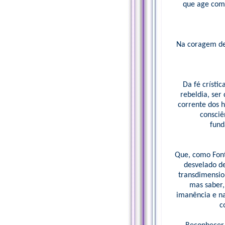
que age com 
Na coragem de 
Da fé crísti
rebeldia, ser
corrente dos 
consciê
fund
Que, como Font
desvelado de
transdimension
mas saber,
imanência e na
c