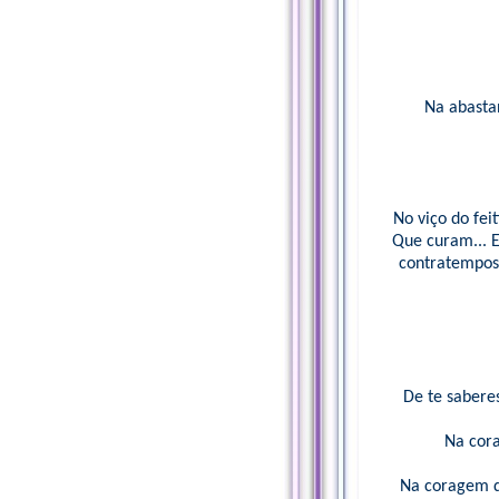
Na abastan
No viço do feit
Que curam... E
contratempos.
De te saberes
Na cor
Na coragem de