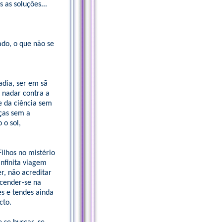
as soluções...
ado, o que não se
dia, ser em sã
 nadar contra a
 da ciência sem
nças sem a
 o sol,
ilhos no mistério
infinita viagem
er, não acreditar
scender-se na
es e tendes ainda
cto.