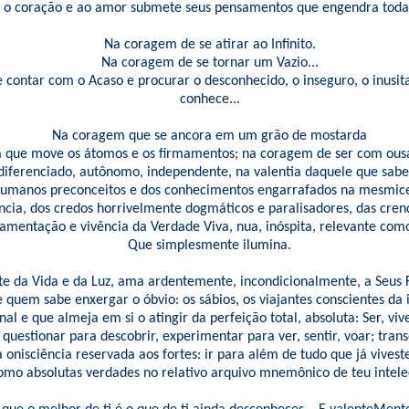
o coração e ao amor submete seus pensamentos que engendra todas 
Na coragem de se atirar ao Infinito.
Na coragem de se tornar um Vazio...
contar com o Acaso e procurar o desconhecido, o inseguro, o inusit
conhece...
Na coragem que se ancora em um grão de mostarda
ca que move os átomos e os firmamentos; na coragem de ser com ousa
 diferenciado, autônomo, independente, na valentia daquele que sabe
humanos preconceitos e dos conhecimentos engarrafados na mesmice
ncia, dos credos horrivelmente dogmáticos e paralisadores, das cre
amentação e vivência da Verdade Viva, nua, inóspita, relevante como
Que simplesmente ilumina.
e da Vida e da Luz, ama ardentemente, incondicionalmente, a Seus F
 quem sabe enxergar o óbvio: os sábios, os viajantes conscientes da 
al e que almeja em si o atingir da perfeição total, absoluta: Ser, viv
 questionar para descobrir, experimentar para ver, sentir, voar; tran
 onisciência reservada aos fortes: ir para além de tudo que já vivest
omo absolutas verdades no relativo arquivo mnemônico de teu intele