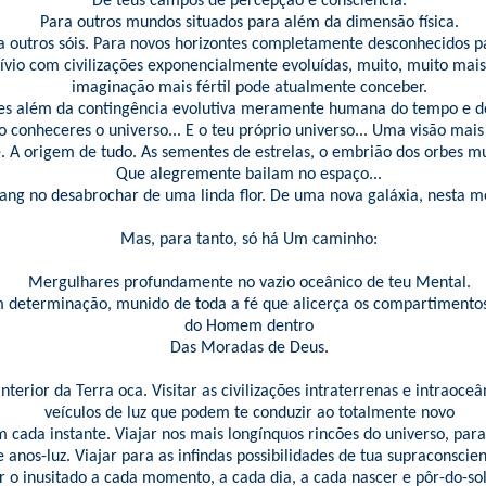
De teus campos de percepção e consciência.
Para outros mundos situados para além da dimensão física.
a outros sóis. Para novos horizontes completamente desconhecidos pa
ívio com civilizações exponencialmente evoluídas, muito, muito mais
imaginação mais fértil pode atualmente conceber.
res além da contingência evolutiva meramente humana do tempo e d
 conheceres o universo... E o teu próprio universo... Uma visão mai
. A origem de tudo. As sementes de estrelas, o embrião dos orbes mu
Que alegremente bailam no espaço...
ang no desabrochar de uma linda flor. De uma nova galáxia, nesta me
Mas, para tanto, só há Um caminho:
Mergulhares profundamente no vazio oceânico de teu Mental.
determinação, munido de toda a fé que alicerça os compartimentos
do Homem dentro
Das Moradas de Deus.
interior da Terra oca. Visitar as civilizações intraterrenas e intraoceâ
veículos de luz que podem te conduzir ao totalmente novo
 cada instante. Viajar nos mais longínquos rincões do universo, para
e anos-luz. Viajar para as infindas possibilidades de tua supraconscien
r o inusitado a cada momento, a cada dia, a cada nascer e pôr-do-so