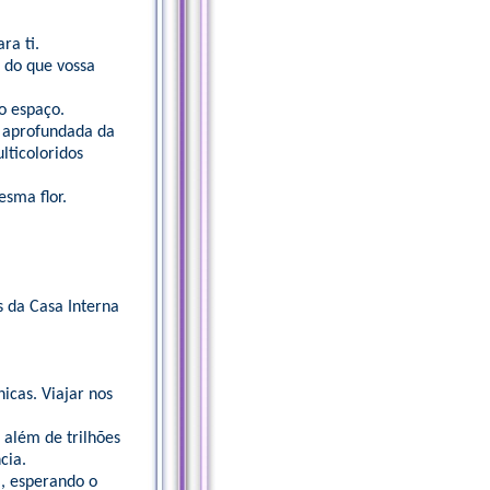
ra ti.
 do que vossa
o espaço.
s aprofundada da
lticoloridos
sma flor.
 da Casa Interna
nicas. Viajar nos
 além de trilhões
cia.
l, esperando o