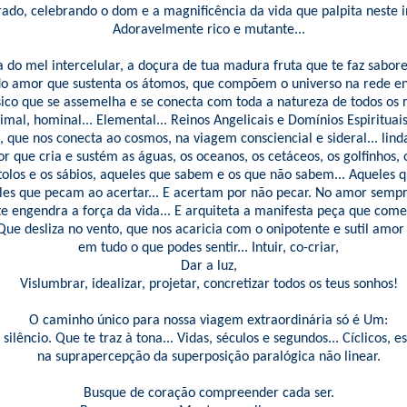
ado, celebrando o dom e a magnificência da vida que palpita neste in
Adoravelmente rico e mutante...
a do mel intercelular, a doçura de tua madura fruta que te faz sabor
do amor que sustenta os átomos, que compõem o universo na rede en
ico que se assemelha e se conecta com toda a natureza de todos os r
imal, hominal... Elemental... Reinos Angelicais e Domínios Espirituai
 que nos conecta ao cosmos, na viagem consciencial e sideral... lind
 que cria e sustém as águas, os oceanos, os cetáceos, os golfinhos, 
 tolos e os sábios, aqueles que sabem e os que não sabem... Aquele
les que pecam ao acertar... E acertam por não pecar. No amor sempr
e engendra a força da vida... E arquiteta a manifesta peça que come
Que desliza no vento, que nos acaricia com o onipotente e sutil amor
em tudo o que podes sentir... Intuir, co-criar,
Dar a luz,
Vislumbrar, idealizar, projetar, concretizar todos os teus sonhos!
O caminho único para nossa viagem extraordinária só é Um:
silêncio. Que te traz à tona... Vidas, séculos e segundos... Cíclicos, es
na suprapercepção da superposição paralógica não linear.
Busque de coração compreender cada ser.