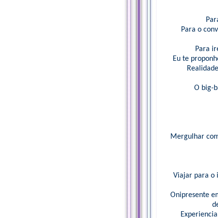
Par
Para o conv
Para i
Eu te proponho
Realidade
O big-b
Mergulhar com 
Viajar para o 
Onipresente em
d
Experiencia