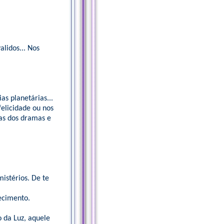
alidos... Nos
as planetárias...
felicidade ou nos
cas dos dramas e
istérios. De te
ecimento.
o da Luz, aquele