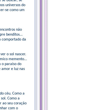
 se buscar, se
nos universos do
ecer-se como um
encontros não
pre benditos...
em comportado da
ver o sol nascer.
ósmico memento...
 o paraíso do
e amor e luz nas
s do céu. Como a
 sol. Como a
r ao seu coração
onhar com o