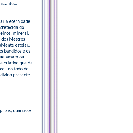
stante...
ear a eternidade.
tretecida do
einos: mineral,
s dos Mestres
aMente estelar...
os bandidos e os
s que amam ou
e criativo que da
ça...no todo do
 divino presente
pirais, quânticos,