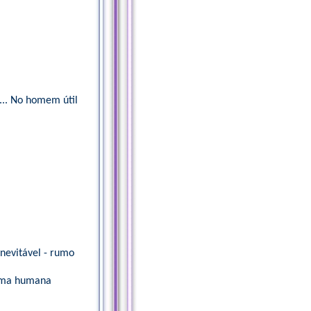
... No homem útil
inevitável - rumo
 uma humana