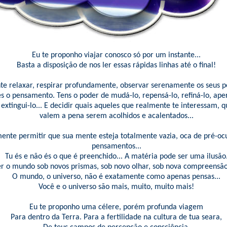
Eu te proponho viajar conosco só por um instante...
Basta a disposição de nos ler essas rápidas linhas até o final!
te relaxar, respirar profundamente, observar serenamente os seus 
s o pensamento. Tens o poder de mudá-lo, repensá-lo, refiná-lo, aper
extingui-lo... E decidir quais aqueles que realmente te interessam, 
valem a pena serem acolhidos e acalentados...
ente permitir que sua mente esteja totalmente vazia, oca de pré-oc
pensamentos...
Tu és e não és o que é preenchido... A matéria pode ser uma ilusão
r o mundo sob novos prismas, sob novo olhar, sob nova compreensã
O mundo, o universo, não é exatamente como apenas pensas...
Você e o universo são mais, muito, muito mais!
Eu te proponho uma célere, porém profunda viagem
Para dentro da Terra. Para a fertilidade na cultura de tua seara,