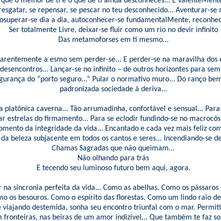
que o melhor de ti é o que de ti ainda desconheces... E valenteMente
esgatar, se repensar, se pescar no teu desconhecido... Aventurar-se 
Autosuperar-se dia a dia, autoconhecer-se fundamentalMente, reconh
Ser totalmente Livre, deixar-se fluir como um rio no devir infinito
Das metamoforses em ti mesmo...
rentemente a esmo sem perder-se... E perder-se na maravilha dos 
esencontros... Lançar-se no infinito – de outros horizontes para sem
egurança do “porto seguro...” Pular o normativo muro... Do ranço b
padronizada sociedade à deriva...
a platônica caverna... Tão arrumadinha, confortável e sensual... Para 
r estrelas do firmamento... Para se eclodir fundindo-se no macroc
mento da integridade da vida... Encantado e cada vez mais feliz com
da beleza subjacente em todos os cantos e seres... Incendiando-se d
Chamas Sagradas que não queimam...
Não olhando para trás
E tecendo seu luminoso futuro bem aqui, agora.
ir na sincronia perfeita da vida... Como as abelhas. Como os pássaro
o os besouros. Como o espírito das florestas. Como um lindo raio de
 viajando destemida, sonha seu encontro triunfal com o mar. Permiti
fronteiras, nas beiras de um amor indizível... Que também te faz s