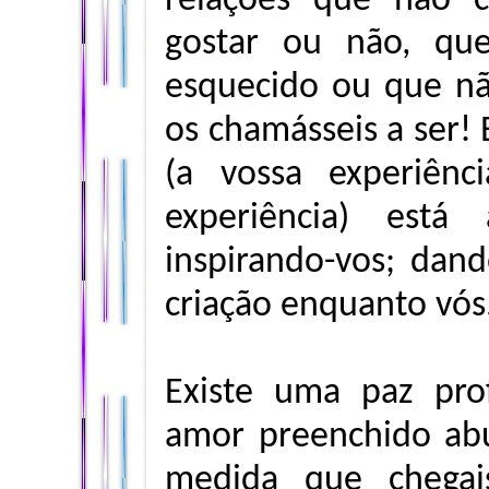
relações que não c
gostar ou não, qu
esquecido ou que nã
os chamásseis a ser! 
(a vossa experiên
experiência) est
inspirando-vos; dand
criação enquanto vós
Existe uma paz pr
amor preenchido ab
medida que chegai