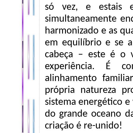
só vez, e estais e
simultaneamente en
harmonizado e as qua
em equilíbrio e se 
cabeça – este é o v
experiência. É c
alinhamento familia
própria natureza p
sistema energético e 
do grande oceano da 
criação é re-unido!