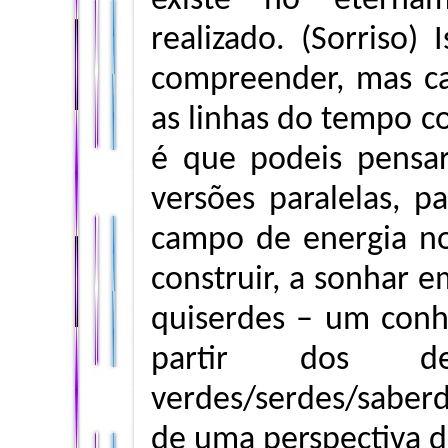
existe no eternam
realizado. (Sorriso) 
compreender, mas c
as linhas do tempo c
é que podeis pens
versões paralelas, 
campo de energia no
construir, a sonhar e
quiserdes – um con
partir dos de
verdes/serdes/saber
de uma perspectiva d