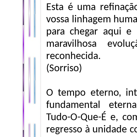
Esta é uma refinaçã
vossa linhagem human
para chegar aqui e
maravilhosa evol
reconhecida.
(Sorriso)
O tempo eterno, inte
fundamental eter
Tudo-O-Que-É e, com
regresso à unidade c