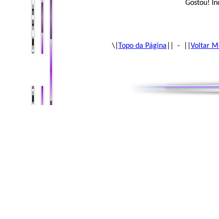
Gostou! In
\|
Topo da Página
|| - ||
Voltar M