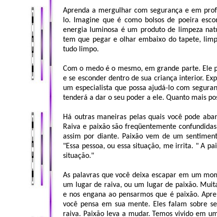
Aprenda a mergulhar com segurança e em prof
lo. Imagine que é como bolsos de poeira escon
energia luminosa é um produto de limpeza natu
tem que pegar e olhar embaixo do tapete, limp
tudo limpo.
Com o medo é o mesmo, em grande parte. Ele po
e se esconder dentro de sua criança interior. Ex
um especialista que possa ajudá-lo com segura
tenderá a dar o seu poder a ele. Quanto mais pos
Há outras maneiras pelas quais você pode aba
Raiva e paixão são freqüentemente confundidas.
assim por diante. Paixão vem de um sentiment
"Essa pessoa, ou essa situação, me irrita. " A p
situação."
As palavras que você deixa escapar em um mome
um lugar de raiva, ou um lugar de paixão. Muit
e nos engana ao pensarmos que é paixão. Apren
você pensa em sua mente. Eles falam sobre se 
raiva. Paixão leva a mudar. Temos vivido em u