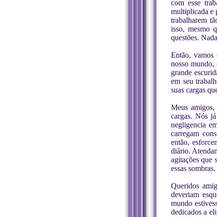
com esse trab
multiplicada e
trabalharem 
isso, mesmo q
questões. Nada
Então, vamos 
nosso mundo, e
grande escuri
em seu trabalh
suas cargas qu
Meus amigos, e
cargas. Nós j
negligencia em
carregam cons
então, esforce
diário. Atenda
agitações que 
essas sombras.
Queridos amig
deveriam esqu
mundo estivess
dedicados a el