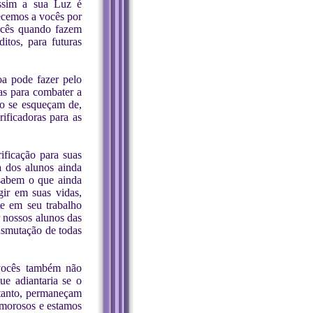
assim a sua Luz é
ecemos a vocês por
cês quando fazem
itos, para futuras
oa pode fazer pelo
as para combater a
o se esqueçam de,
rificadoras para as
ificação para suas
 dos alunos ainda
 sabem o que ainda
ir em suas vidas,
te em seu trabalho
 nossos alunos das
nsmutação de todas
 vocês também não
ue adiantaria se o
rtanto, permaneçam
amorosos e estamos