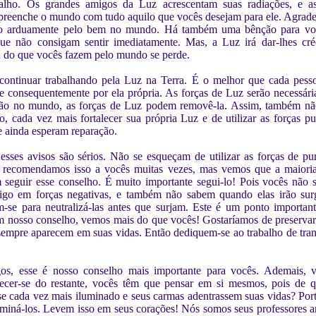
alho. Os grandes amigos da Luz acrescentam suas radiações, e 
 preenche o mundo com tudo aquilo que vocês desejam para ele. Agrad
tão arduamente pelo bem no mundo. Há também uma bênção para vo
ue não consigam sentir imediatamente. Mas, a Luz irá dar-lhes créd
 do que vocês fazem pelo mundo se perde.
continuar trabalhando pela Luz na Terra. É o melhor que cada pess
 consequentemente por ela própria. As forças de Luz serão necessári
dão no mundo, as forças de Luz podem removê-la. Assim, também nã
o, cada vez mais fortalecer sua própria Luz e de utilizar as forças pu
e ainda esperam reparação.
sses avisos são sérios. Não se esqueçam de utilizar as forças de pur
á recomendamos isso a vocês muitas vezes, mas vemos que a maioria
 seguir esse conselho. É muito importante segui-lo! Pois vocês não
igo em forças negativas, e também não sabem quando elas irão surg
m-se para neutralizá-las antes que surjam. Este é um ponto importan
m nosso conselho, vemos mais do que vocês! Gostaríamos de preservar
sempre aparecem em suas vidas. Então dediquem-se ao trabalho de tra
os, esse é nosso conselho mais importante para vocês. Ademais,
ecer-se do restante, vocês têm que pensar em si mesmos, pois de q
e cada vez mais iluminado e seus carmas adentrassem suas vidas? Po
iminá-los. Levem isso em seus corações! Nós somos seus professores 