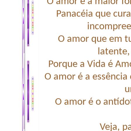
O amor é a maior for
Panacéia que cura
incompreen
O amor que em tu
latente,
Porque a Vida é Am
O amor é a essência 
u
O amor é o antídot
Veja, p