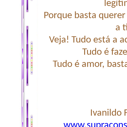
legít
Porque basta querer e
a 
Veja! Tudo está a a
Tudo é faze
Tudo é amor, bast
Ivanildo
www.supraconsc