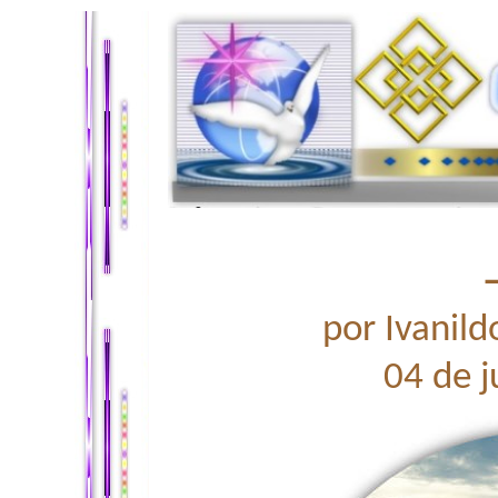
–
por Ivanil
04 de 