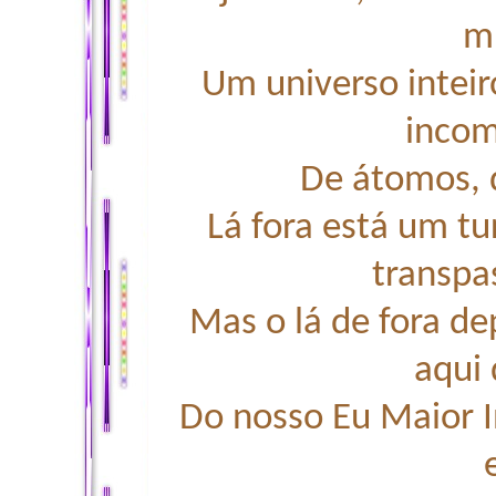
m
Um universo intei
incom
De átomos, d
Lá fora está um tu
transpas
Mas o lá de fora d
aqui 
Do nosso Eu Maior I