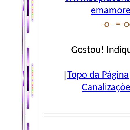
emamore
-o--=-
Gostou! Indiq
|
Topo da Página
Canalizaçõe