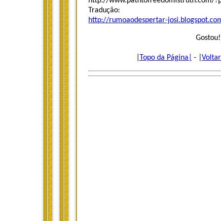
http://www.pathtofreedomistruth.com/?
Tradução:
http://rumoaodespertar-josi.blogspot.co
Gostou!
|
Topo da Página|
- |
Volta