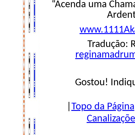
“Acenda uma Chama 
Ardent
www.1111Aka
Tradução: 
reginamadru
Gostou! Indiq
|
Topo da Página
Canalizaçõe