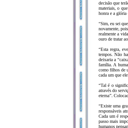
decisão que ter
materiais, o qu
honra e a glória
“Sim, eu sei que
novamente, pois
realmente a vid
ouro de tratar a
“Esta regra, ev
tempos. Não hav
deixaria a “cai
família. A huma
como filhos de 
cada um que ele
“Tal é o signif
através do serv
eterna”. Colocad
“Existe uma gra
responsáveis at
Cada um é respo
passo mais impor
humanos pensant