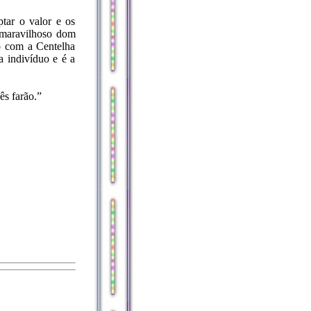
tar o valor e os
e maravilhoso dom
o com a Centelha
a indivíduo e é a
s farão.”