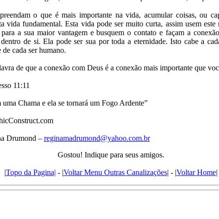
reendam o que é mais importante na vida, acumular coisas, ou cap
sta vida fundamental. Esta vida pode ser muito curta, assim usem est
io para a sua maior vantagem e busquem o contato e façam a conexã
dentro de si. Ela pode ser sua por toda a eternidade. Isto cabe a cad
e de cada ser humano.
avra de que a conexão com Deus é a conexão mais importante que você
sso 11:11
 uma Chama e ela se tornará um Fogo Ardente”
icConstruct.com
ina Drumond –
reginamadrumond@yahoo.com.br
Gostou! Indique para seus amigos.
|
Topo da Pagina|
- |
Voltar Menu Outras Canalizações
| - |
Voltar Home
|