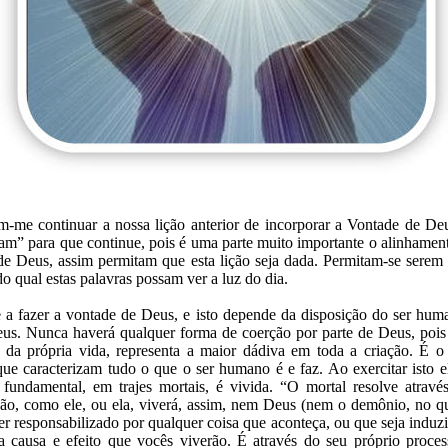
m-me continuar a nossa lição anterior de incorporar a Vontade de De
am” para que continue, pois é uma parte muito importante o alinhamen
e Deus, assim permitam que esta lição seja dada. Permitam-se sere
do qual estas palavras possam ver a luz do dia.
e a fazer a vontade de Deus, e isto depende da disposição do ser hu
us. Nunca haverá qualquer forma de coerção por parte de Deus, pois
da própria vida, representa a maior dádiva em toda a criação. É o l
que caracterizam tudo o que o ser humano é e faz. Ao exercitar isto el
fundamental, em trajes mortais, é vivida. “O mortal resolve atravé
ão, como ele, ou ela, viverá, assim, nem Deus (nem o demônio, no qu
er responsabilizado por qualquer coisa que aconteça, ou que seja induz
da causa e efeito que vocês viverão. É através do seu próprio proc