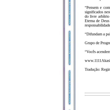
“Pensem e comp
significados ne
do livre arbítr
Eterna de Deus 
responsabilidad
“Difundam a pal
Grupo de Progre
“Vocês acendem
www.1111Akash
Tradução: Reg