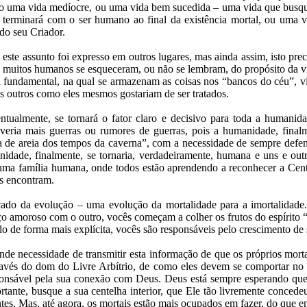
ão uma vida medíocre, ou uma vida bem sucedida – uma vida que busq
e terminará com o ser humano ao final da existência mortal, ou uma 
 do seu Criador.
 este assunto foi expresso em outros lugares, mas ainda assim, isto prec
 muitos humanos se esqueceram, ou não se lembram, do propósito da vi
a fundamental, na qual se armazenam as coisas nos “bancos do céu”, v
os outros como eles mesmos gostariam de ser tratados.
entualmente, se tornará o fator claro e decisivo para toda a humani
eria mais guerras ou rumores de guerras, pois a humanidade, finalm
xa de areia dos tempos da caverna”, com a necessidade de sempre defen
nidade, finalmente, se tornaria, verdadeiramente, humana e uns e out
uma família humana, onde todos estão aprendendo a reconhecer a Cen
s encontram.
icado da evolução – uma evolução da mortalidade para a imortalidade.
iço amoroso com o outro, vocês começam a colher os frutos do espírito 
o de forma mais explícita, vocês são responsáveis pelo crescimento de 
nde necessidade de transmitir esta informação de que os próprios morta
ravés do dom do Livre Arbítrio, de como eles devem se comportar no 
nsável pela sua conexão com Deus. Deus está sempre esperando que 
tante, busque a sua centelha interior, que Ele tão livremente concedeu
es. Mas, até agora, os mortais estão mais ocupados em fazer, do que em