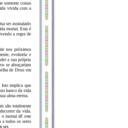
ue somente coisas
vida vivida com a
isa ser assinalado
da mortal. Esta é
ivendo a regra de
dade nos próximos
ente, evoluiria e
der a sua própria
ros se abraçariam
telha de Deus em
 Isto implica que
“no banco da vida
sua alma eterna.
is são totalmente
decorrer da vida.
o mortal dê este
 a todos os seres
 ser.