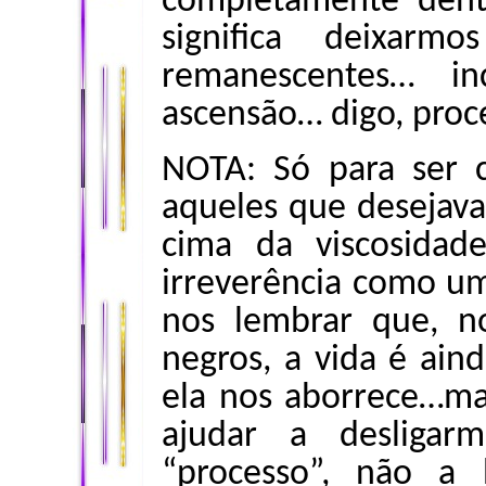
completamente dent
significa deixarm
remanescentes… in
ascensão… digo, proc
NOTA: Só para ser c
aqueles que desejav
cima da viscosida
irreverência como u
nos lembrar que, n
negros, a vida é ai
ela nos aborrece…ma
ajudar a desligar
“processo”, não a 