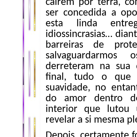
caírem por terra, c
ser concedida a op
esta linda ent
idiossincrasias… dian
barreiras de pro
salvaguardarmos 
derreteram na sua 
final, tudo o que 
suavidade, no entan
do amor dentro d
interior que lutou
revelar a si mesma p
Depois, certamente fo