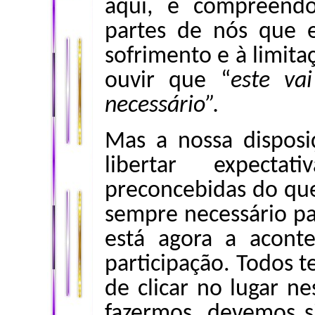
aqui, e compreend
partes de nós que e
sofrimento e à limita
ouvir que “
este va
necessário”.
Mas a nossa disposi
libertar expecta
preconcebidas do que 
sempre necessário p
está agora a acont
participação. Todos t
de clicar no lugar n
fazermos, devemos s