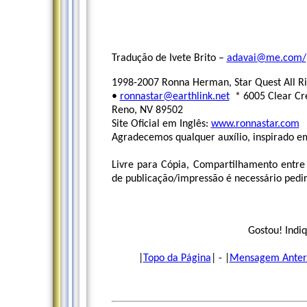
Tradução de Ivete Brito –
adavai@me.com
/
1998-2007 Ronna Herman, Star Quest All Ri
•
ronnastar@earthlink.net
* 6005 Clear Cre
Reno, NV 89502
Site Oficial em Inglês:
www.ronnastar.com
Agradecemos qualquer auxílio, inspirado em
Livre para Cópia, Compartilhamento entre
de publicação/impressão é necessário pedir 
Gostou! Indiq
|
Topo da Página
| - |
Mensagem Anter