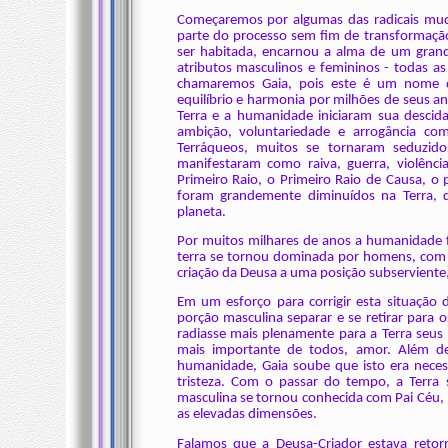
Começaremos por algumas das radicais mud
parte do processo sem fim de transformação
ser habitada, encarnou a alma de um grand
atributos masculinos e femininos - todas as 
chamaremos Gaia, pois este é um nome qu
equilíbrio e harmonia por milhões de seus 
Terra e a humanidade iniciaram sua descida
ambição, voluntariedade e arrogância co
Terráqueos, muitos se tornaram seduzido
manifestaram como raiva, guerra, violênci
Primeiro Raio, o Primeiro Raio de Causa, o 
foram grandemente diminuídos na Terra, 
planeta.
Por muitos milhares de anos a humanidade 
terra se tornou dominada por homens, com u
criação da Deusa a uma posição subserviente
Em um esforço para corrigir esta situação de
porção masculina separar e se retirar para 
radiasse mais plenamente para a Terra seus 
mais importante de todos, amor. Além d
humanidade, Gaia soube que isto era neces
tristeza. Com o passar do tempo, a Terra
masculina se tornou conhecida com Pai Céu, p
as elevadas dimensões.
Falamos que a Deusa-Criador estava retor