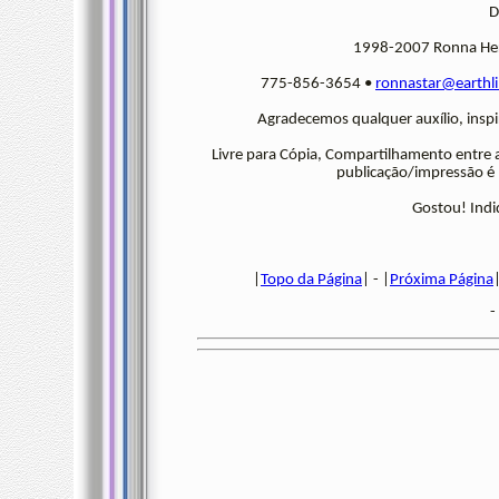
D
1998-2007 Ronna Herm
775-856-3654 •
ronnastar@earthli
Agradecemos qualquer auxílio, inspi
Livre para Cópia, Compartilhamento entre 
publicação/impressão é n
Gostou! Indi
|
Topo da Página
| - |
Próxima Página
|
-