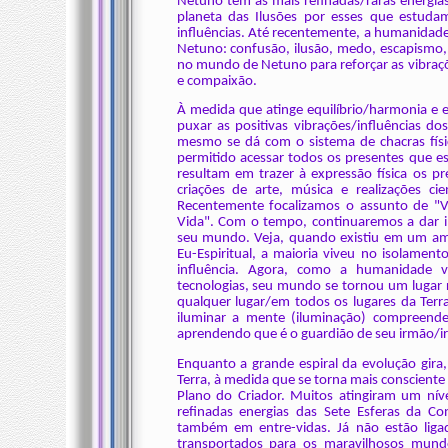
Netuno tem as mais refinadas/raras energias
planeta das Ilusões por esses que estuda
influências. Até recentemente, a humanidade 
Netuno: confusão, ilusão, medo, escapismo, 
no mundo de Netuno para reforçar as vibraçõe
e compaixão.
À medida que atinge equilíbrio/harmonia e e
puxar as positivas vibrações/influências dos
mesmo se dá com o sistema de chacras físi
permitido acessar todos os presentes que es
resultam em trazer à expressão física os pr
criações de arte, música e realizações ci
Recentemente focalizamos o assunto de "
Vida". Com o tempo, continuaremos a dar 
seu mundo. Veja, quando existiu em um amb
Eu-Espiritual, a maioria viveu no isolamen
influência. Agora, como a humanidade 
tecnologias, seu mundo se tornou um lugar
qualquer lugar/em todos os lugares da Ter
iluminar a mente (iluminação) compreend
aprendendo que é o guardião de seu irmão/i
Enquanto a grande espiral da evolução gira
Terra, à medida que se torna mais consciente 
Plano do Criador. Muitos atingiram um nív
refinadas energias das Sete Esferas da C
também em entre-vidas. Já não estão liga
transportados para os maravilhosos mundo