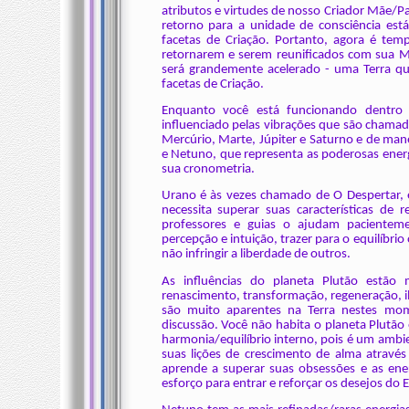
atributos e virtudes de nosso Criador Mãe/P
retorno para a unidade de consciência est
facetas de Criação. Portanto, agora é temp
retornarem e serem reunificados com sua M
será grandemente acelerado - uma Terra qu
facetas de Criação.
Enquanto você está funcionando dentro 
influenciado pelas vibrações que são chamada
Mercúrio, Marte, Júpiter e Saturno e de man
e Netuno, que representa as poderosas ener
sua cronometria.
Urano é às vezes chamado de O Despertar, 
necessita superar suas características de r
professores e guias o ajudam pacientemen
percepção e intuição, trazer para o equilíbri
não infringir a liberdade de outros.
As influências do planeta Plutão estão
renascimento, transformação, regeneração, i
são muito aparentes na Terra nestes momen
discussão. Você não habita o planeta Plutão
harmonia/equilíbrio interno, pois é um ambien
suas lições de crescimento de alma através
aprende a superar suas obsessões e as ene
esforço para entrar e reforçar os desejos do 