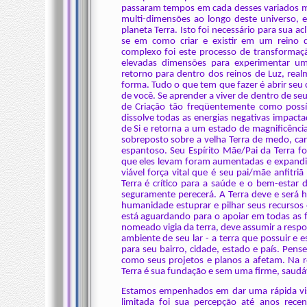
passaram tempos em cada desses variados m
multi-dimensões ao longo deste universo, 
planeta Terra. Isto foi necessário para sua a
se em como criar e existir em um reino 
complexo foi este processo de transformaçã
elevadas dimensões para experimentar uma
retorno para dentro dos reinos de Luz, rea
forma. Tudo o que tem que fazer é abrir seu 
de você. Se aprender a viver de dentro de seu
de Criação tão freqüentemente como possív
dissolve todas as energias negativas impacta
de Si e retorna a um estado de magnificênci
sobreposto sobre a velha Terra de medo, car
espantoso. Seu Espírito Mãe/Pai da Terra fo
que eles levam foram aumentadas e expandid
viável força vital que é seu pai/mãe anfitri
Terra é crítico para a saúde e o bem-estar 
seguramente perecerá. A Terra deve e será ho
humanidade estuprar e pilhar seus recursos 
está aguardando para o apoiar em todas as f
nomeado vigia da terra, deve assumir a resp
ambiente de seu lar - a terra que possuir e 
para seu bairro, cidade, estado e país. Pens
como seus projetos e planos a afetam. Na rea
Terra é sua fundação e sem uma firme, saudáv
Estamos empenhados em dar uma rápida visã
limitada foi sua percepção até anos rec