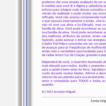
podemos dar uma simples avaliação de um uni
À medida que você lê e digere a sabedoria
esforço para integrar mais desses conceitos 
versão de realidade e pode mudar seu mund
refinada. Você não precisa compreender to
o que ressona internamente e então, vive-l
não só com sua alma e Eu-Elevado, mas co
família de alma. Você pode reconhecer as sua
sua família de alma. Você pode reconhecer as
dos melhores atributos de ambas, assim não
fazendo, pode acessar e entrar nas energias/
Criador Pai/Mãe e concordar em ser um exempl
de avançar para as freqüências de inoficiosi
então vem a verdadeira oportunidade para f
de radiar Amor/Luz de Criação, grandes e pe
Dependerá de você, o Guerreiro Iluminado de
mais elevado para todos. Aceite o presente 
para a saúde e bem-estar da Terra. Agradeça e
vocês durante muitas idades. Afirme e dec
retorno de seu planeta para sua exuberante, 
amor e compaixão para TODOS e todas as c
querido.
EU SOU Arcanjo Miguel.
Fonte Orig