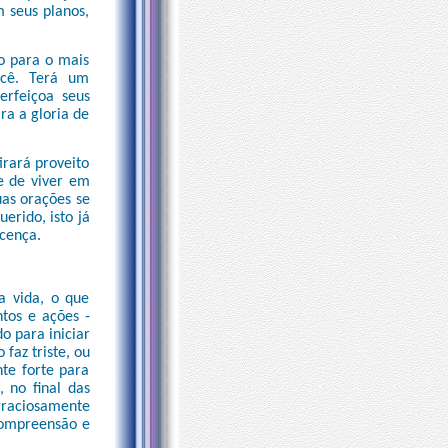
m seus planos,
o para o mais
ocê. Terá um
erfeiçoa seus
ra a gloria de
irará proveito
e de viver em
uas orações se
erido, isto já
scença.
a vida, o que
ntos e ações -
o para iniciar
faz triste, ou
te forte para
 no final das
graciosamente
compreensão e