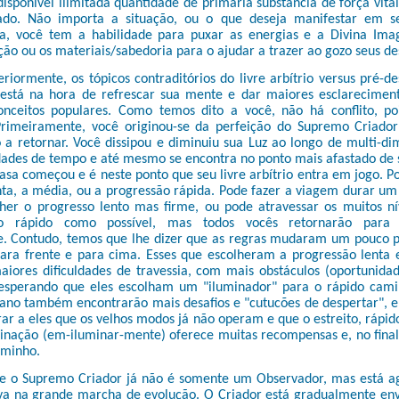
ponível ilimitada quantidade de primária substância de força vital
ado. Não importa a situação, ou o que deseja manifestar em 
ica, você tem a habilidade para puxar as energias e a Divina Im
ão ou os materiais/sabedoria para o ajudar a trazer ao gozo seus de
riormente, os tópicos contraditórios do livre arbítrio versus pré-d
está na hora de refrescar sua mente e dar maiores esclareciment
onceitos populares. Como temos dito a você, não há conflito, p
Primeiramente, você originou-se da perfeição do Supremo Criado
o a retornar. Você dissipou e diminuiu sua Luz ao longo de multi-d
dades de tempo e até mesmo se encontra no ponto mais afastado de 
sa começou e é neste ponto que seu livre arbítrio entra em jogo. P
nta, a média, ou a progressão rápida. Pode fazer a viagem durar u
her o progresso lento mas firme, ou pode atravessar os muitos ní
ão rápido como possível, mas todos vocês retornarão para 
. Contudo, temos que lhe dizer que as regras mudaram um pouco p
ra frente e para cima. Esses que escolheram a progressão lenta 
iores dificuldades de travessia, com mais obstáculos (oportunidad
 esperando que eles escolham um "iluminador" para o rápido cami
no também encontrarão mais desafios e "cutucões de despertar", 
ar a eles que os velhos modos já não operam e que o estreito, ráp
minação (em-iluminar-mente) oferece muitas recompensas e, no final
aminho.
e o Supremo Criador já não é somente um Observador, mas está 
va na grande marcha de evolução. O Criador está gradualmente env