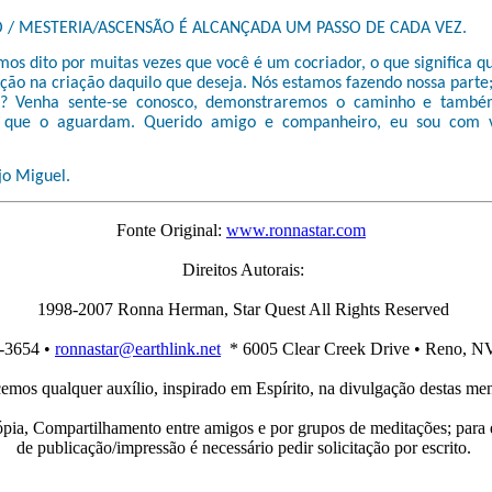
 / MESTERIA/ASCENSÃO É ALCANÇADA UM PASSO DE CADA VEZ.
os dito por muitas vezes que você é um cocriador, o que significa 
ação na criação daquilo que deseja. Nós estamos fazendo nossa parte;
a? Venha sente-se conosco, demonstraremos o caminho e també
es que o aguardam. Querido amigo e companheiro, eu sou com 
o Miguel.
Fonte Original:
www.ronnastar.com
Direitos Autorais:
1998-2007 Ronna Herman, Star Quest All Rights Reserved
-3654 •
ronnastar@earthlink.net
* 6005 Clear Creek Drive • Reno, N
mos qualquer auxílio, inspirado em Espírito, na divulgação destas me
pia, Compartilhamento entre amigos e por grupos de meditações; para 
de publicação/impressão é necessário pedir solicitação por escrito.