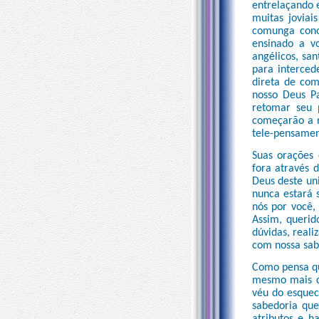
entrelaçando 
muitas joviai
comunga conos
ensinado a v
angélicos, sa
para interced
direta de com
nosso Deus P
retomar seu 
começarão a m
tele-pensamen
Suas orações 
fora através 
Deus deste un
nunca estará 
nós por você,
Assim, querid
dúvidas, reali
com nossa sab
Como pensa que
mesmo mais co
véu do esquec
sabedoria que