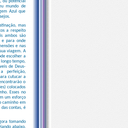
, ou potencial
seu mundo de
agem Azul que
sejos.
estinação, mas
os a respeito
ois ambos são
r e para onde
imensões e nas
sua viagem. A
ode escolher a
m longo tempo,
veis de Deus-
a perfeição,
ara cutucar a
encontrarão o
es) colocados
nho. Esses no
em um esforço
ido caminho em
 das contas, é
agora tomando
iando abaixo,