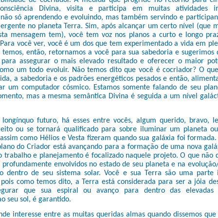
abilidade de cocriador. À medida que progride no retorno para c
onsciência Divina, visita e participa em muitas atividades i
, não só aprendendo e evoluindo, mas também servindo e participan
ergente no planeta Terra. Sim, após alcançar um certo nível (que 
sta mensagem tem), você tem voz nos planos a curto e longo pra
. Para você ver, você é um dos que tem experimentado a vida em pl
o temos, então, retornamos a você para sua sabedoria e sugerimos 
para assegurar o mais elevado resultado e oferecer o maior pot
mo um todo evoluir. Não temos dito que você é cocriador? O que 
vida, a sabedoria e os padrões energéticos pesados e então, alimen
ar um computador cósmico. Estamos somente falando de seu plan
omento, mas a mesma semântica Divina é seguida a um nível galácti
longínquo futuro, há esses entre vocês, algum querido, bravo, le
eito ou se tornará qualificado para sobre iluminar um planeta o
, assim como Hélios e Vesta fizeram quando sua galáxia foi formada
plano do Criador está avançando para a formação de uma nova galá
o trabalho e planejamento é focalizado naquele projeto. O que não 
 profundamente envolvidos no estado de seu planeta e na evolução
o dentro de seu sistema solar. Você e sua Terra são uma parte 
 pois como temos dito, a Terra está considerada para ser a jóia de
egurar que sua espiral ou avanço para dentro das elevadas
 seu sol, é garantido.
nde interesse entre as muitas queridas almas quando dissemos que 