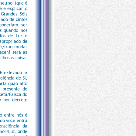
seu sol (que é
e e explicar o
 Grandes Sóis
mado de cintos
 poderiam ser
os quando nos
plos de Luz e
 apropriado de
er/transmudar
ecerá será as
ilhosas coisas
Eu-Elevado e
ciência de Si,
rta quão alto
 presente de
ceta/Faísca do
r por decreto
o entre nós é
ndo você entra
onsciência da
mor/Luz, onde