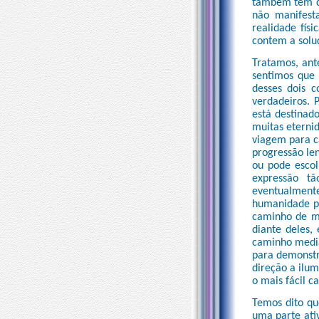
também tem dis
não manifest
realidade fís
contem a soluç
Tratamos, ante
sentimos que 
desses dois c
verdadeiros. 
está destinad
muitas eterni
viagem para ca
progressão le
ou pode escol
expressão t
eventualmente
humanidade pa
caminho de ma
diante deles,
caminho media
para demonstr
direção a ilu
o mais fácil c
Temos dito qu
uma parte ati