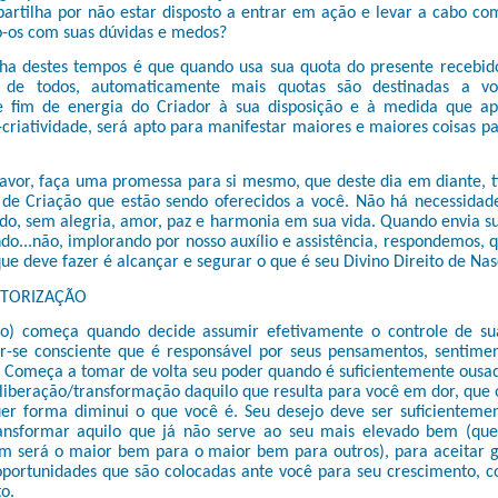
partilha por não estar disposto a entrar em ação e levar a cabo co
o-os com suas dúvidas e medos?
ha destes tempos é que quando usa sua quota do presente recebid
 de todos, automaticamente mais quotas são destinadas a v
 fim de energia do Criador à sua disposição e à medida que ap
-criatividade, será apto para manifestar maiores e maiores coisas pa
favor, faça uma promessa para si mesmo, que deste dia em diante, t
 de Criação que estão sendo oferecidos a você. Não há necessidad
do, sem alegria, amor, paz e harmonia em sua vida. Quando envia s
ndo...não, implorando por nosso auxílio e assistência, respondemos, qu
que deve fazer é alcançar e segurar o que é seu Divino Direito de Na
UTORIZAÇÃO
o) começa quando decide assumir efetivamente o controle de su
nar-se consciente que é responsável por seus pensamentos, sentime
 Começa a tomar de volta seu poder quando é suficientemente ousad
liberação/transformação daquilo que resulta para você em dor, que o 
er forma diminui o que você é. Seu desejo deve ser suficientemen
ransformar aquilo que já não serve ao seu mais elevado bem (que,
m será o maior bem para o maior bem para outros), para aceitar 
 oportunidades que são colocadas ante você para seu crescimento, 
o.