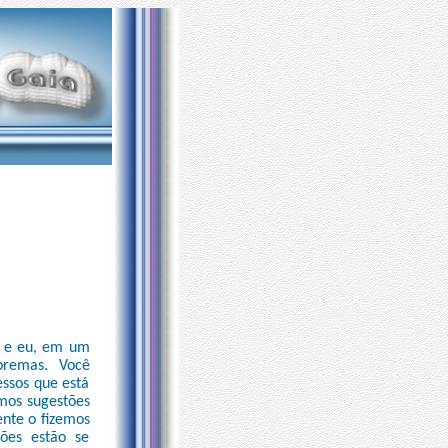
ê e eu, em um
premas. Você
essos que está
mos sugestões
ente o fizemos
ões estão se