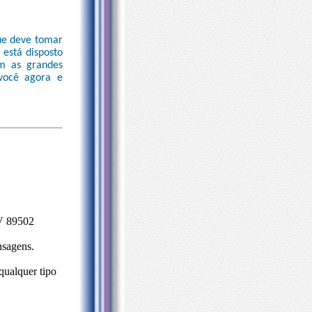
que deve tomar
 está disposto
m as grandes
você agora e
V 89502
nsagens.
qualquer tipo