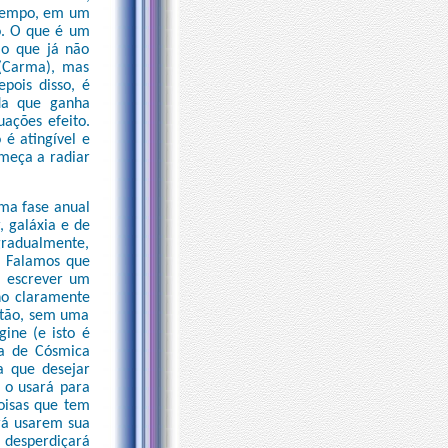
m tempo, em um
ão. O que é um
ão que já não
 (Carma), mas
pois disso, é
da que ganha
uações efeito.
 é atingível e
omeça a radiar
uma fase anual
, galáxia e de
gradualmente,
. Falamos que
a escrever um
no claramente
estão, sem uma
ine (e isto é
ia de Cósmica
a que desejar
 o usará para
oisas que tem
irá usarem sua
e desperdiçará