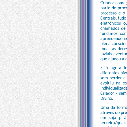
Criador começo
parte do proc
processo e o 
Centrais, tudo
eletrônicos 
chamados de 
fundimos com
aprendendo ne
plena conscie
todas as dore
joviais aventu
que ajudou a c
Está agora i
diferentes nív
sem perder a 
evoluiu na e
individualizad
Criador - sem
Divino.
Uma da formas
através do pr
em suja pirâ
terceira/quar