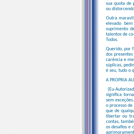
sua quota de 
ou distorcend
Outra maravil
elevado bem
suprimento de
talentos de co
Todos.
Querido, por 
dos presentes
carência e me
súplicas, pedi
é seu, tudo o 
A PROPRIA A
(Eu-Autorizad
significa tor
sem exceções.
o processo de 
que de qualqu
libertar ou t
contas, també
os desafios e
aprimorament