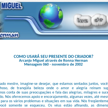
COMO USARÁ SEU PRESENTE DO CRIADOR?
Arcanjo Miguel através de Ronna Herman
Mensagem 060 - novembro de 2002
do mestre, imagine-se desejar, que estamos sentados juntos, voc
lhoso, de tranqüila beleza onde o amor e alegria reinam su
nos conta de suas preocupações e fala das alegrias, milagres e suc
o. Nós oferecemos apoio e encorajamento, algumas vezes, até mes
s para os vários problemas e situações em sua vida. Nós freqüentem
você somente se esqueceu. Os véus estão afinando, as dimens