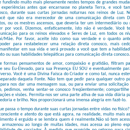
e fundindo muito mais plenamente nestes tempos de grandes muda
s experiências antes que encarnasse no planeta Terra, e você ta
co, durante suas curtas jornadas noturnas nos reinos de Luz. N
ocê que não era merecedor de uma comunicação direta com De
ntos, ou os mestres ascensos, que deveria ter um intermediário ou
er por você. Dizemos, enfaticamente, isto não é verdade. Você 
unicação para os reinos elevados e Seres de Luz, em todos os níve
ai/Mãe. Por favor, aceite isto como sua verdade e o quanto an
poder para restabelecer uma relação direta conosco, mais ced
anifestar em sua vida e será provado a você que tem a habilidad
to ou suas habilidades telepáticas para comunicação direta conosco.
e formas pensamentos de amor, compaixão e gratidão, filtram p
de seu Eu-Elevado, para sua Presença EU SOU e eventualmente pa
iverso. Você é uma Divina Faísca do Criador e como tal, nunca est
separado daquela Fonte. Não tem que pedir para qualquer outro pa
 para nos dar uma mensagem sua, ou para enviar uma solicitação 
o, pedimos, venha sentar-se conosco freqüentemente; compartilhe
zações e visões. Permita-nos ser uma parte ativa de sua vida diária p
edoria e brilho. Nos proporcionará uma imensa alegria em fazê-lo.
 passa o tempo durante suas curtas jornadas entre vidas no físico?
nsciente e atento do que está agora, na realidade, muito mais a
imento é erguido e se lembra quem é realmente.Não só tem acess
 armazenou ao longo de muitas idades, mas acessa ao pleno esp