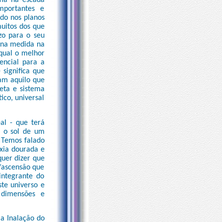
ima na escada
mportantes e
do nos planos
muitos dos que
zo para o seu
ena medida na
qual o melhor
encial para a
significa que
tam aquilo que
eta e sistema
co, universal
al - que terá
u o sol de um
. Temos falado
xia dourada e
quer dizer que
/ascensão que
integrante do
ste universo e
 dimensões e
a Inalação do