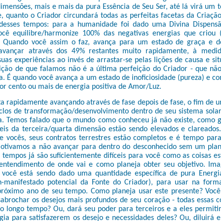
dimensões, mais e mais da pura Essência de Seu Ser, até lá virá u
e, quanto o Criador circundará todas as perfeitas facetas da Criaç
 desses tempos: para a humanidade foi dado uma Divina Dispens
ocê equilibre/harmonize 100% das negativas energias que criou
 Quando você assim o faz, avança para um estado de graça e de
 avançar através dos 49% restantes muito rapidamente, à medi
uas experiências ao invés de arrastar-se pelas lições de causa e sit
ição de que falamos não é a última perfeição do Criador - que não
a. É quando você avança a um estado de inoficiosidade (pureza) e c
r cento ou mais de energia positiva de Amor/Luz.
a rapidamente avançando através de fase depois de fase, o fim de 
clos de transformação/desenvolvimento dentro de seu sistema solar
. Temos falado que o mundo como conheceu já não existe, como 
veis da terceira/quarta dimensão estão sendo elevados e clareados
e vocês, seus contratos terrestres estão completos e é tempo par
otivamos a não avançar para dentro do desconhecido sem um pla
s tempos já são suficientemente difíceis para você como as coisas 
 entendimento de onde vai e como planeja obter seu objetivo. Imag
 você está sendo dado uma quantidade específica de pura Energ
in-manifestado potencial da Fonte do Criador), para usar na form
próximo ano de seu tempo. Como planeja usar este presente? Você
abrochar os desejos mais profundos de seu coração - todas essas c
ão longo tempo? Ou, dará seu poder para terceiros e a eles permit
gia para satisfazerem os desejo e necessidades deles? Ou, diluirá 