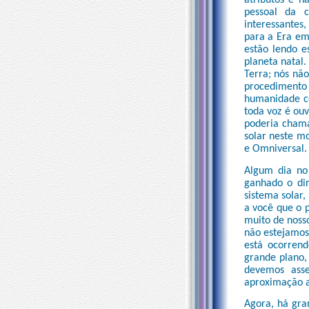
atributos e h
pessoal da c
interessantes
para a Era em
estão lendo e
planeta natal
Terra; nós nã
procedimento 
humanidade co
toda voz é ou
poderia cham
solar neste m
e Omniversal.
Algum dia no 
ganhado o dir
sistema solar
a você que o 
muito de noss
não estejamos
está ocorrend
grande plano,
devemos ass
aproximação ao
Agora, há gra