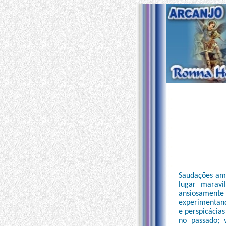
Saudações ama
lugar maravi
ansiosamente 
experimentand
e perspicácia
no passado; 