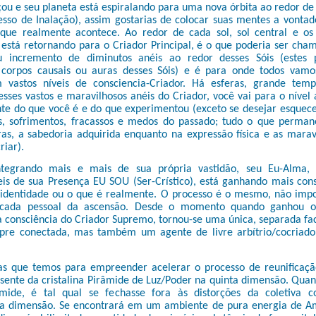
u e seu planeta está espiralando para uma nova órbita ao redor de 
esso de Inalação), assim gostarias de colocar suas mentes a vontad
que realmente acontece. Ao redor de cada sol, sol central e os
 está retornando para o Criador Principal, é o que poderia ser cha
ou incremento de diminutos anéis ao redor desses Sóis (estes
corpos causais ou auras desses Sóis) e é para onde todos vam
 vastos níveis de consciencia-Criador. Há esferas, grande tem
sses vastos e maravilhosos anéis do Criador, você vai para o nível
nte do que você é e do que experimentou (exceto se desejar esquec
s, sofrimentos, fracassos e medos do passado; tudo o que perman
ras, a sabedoria adquirida enquanto na expressão física e as marav
riar).
ntegrando mais e mais de sua própria vastidão, seu Eu-Alma, 
eis de sua Presença EU SOU (Ser-Crístico), está ganhando mais cons
identidade ou o que é realmente. O processo é o mesmo, não impo
scada pessoal da ascensão. Desde o momento quando ganhou o
a consciência do Criador Supremo, tornou-se uma única, separada fa
pre conectada, mas também um agente de livre arbítrio/cocriado
 que temos para empreender acelerar o processo de reunificaçã
esente da cristalina Pirâmide de Luz/Poder na quinta dimensão. Qua
mide, é tal qual se fechasse fora às distorções da coletiva c
ta dimensão. Se encontrará em um ambiente de pura energia de A