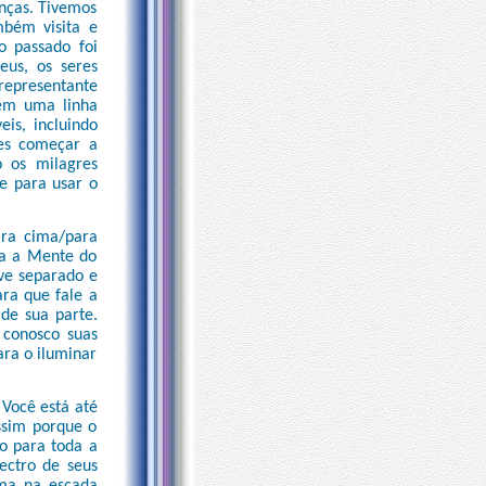
nças. Tivemos
mbém visita e
o passado foi
us, os seres
 representante
tem uma linha
is, incluindo
tes começar a
o os milagres
e para usar o
ara cima/para
ra a Mente do
eve separado e
ra que fale a
de sua parte.
 conosco suas
ara o iluminar
 Você está até
ssim porque o
o para toda a
ectro de seus