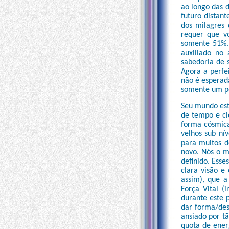
ao longo das 
futuro distant
dos milagres
requer que v
somente 51%.
auxiliado no
sabedoria de s
Agora a perfe
não é esperad
somente um po
Seu mundo est
de tempo e ci
forma cósmica
velhos sub ní
para muitos d
novo. Nós o m
definido. Esse
clara visão e
assim), que a
Força Vital (
durante este 
dar forma/des
ansiado por t
quota de ener