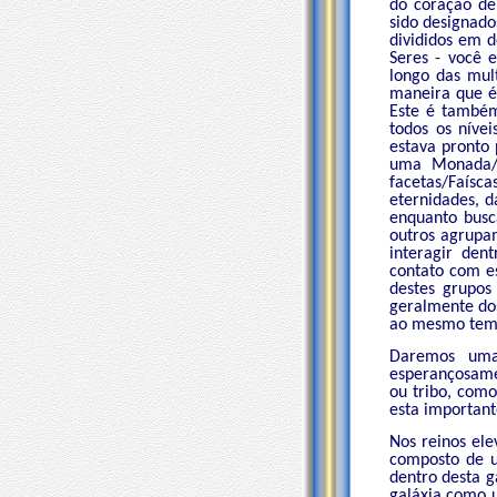
do coração de
sido designad
divididos em 
Seres - você 
longo das mul
maneira que é
Este é também
todos os níve
estava pronto
uma Monada/A
facetas/Faísc
eternidades, 
enquanto busc
outros agrupam
interagir de
contato com es
destes grupos
geralmente dos
ao mesmo tem
Daremos uma
esperançosame
ou tribo, com
esta important
Nos reinos el
composto de u
dentro desta g
galáxia como 