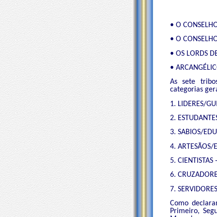
• O CONSELH
• O CONSELH
• OS LORDS D
• ARCANGÉLIC
As sete tribo
categorias gera
1. LIDERES/GU
2. ESTUDANTES
3. SABIOS/EDU
4. ARTESÃOS/ES
5. CIENTISTAS
6. CRUZADORES
7. SERVIDORES
Como declara
Primeiro, Seg