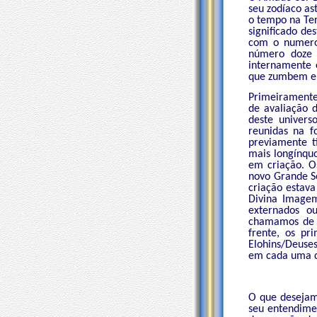
seu zodíaco as
o tempo na Ter
significado d
com o numero 
número doze c
internamente e
que zumbem e 
Primeiramente
de avaliação 
deste univers
reunidas na f
previamente t
mais longínqu
em criação. O
novo Grande So
criação estava
Divina Imagem
externados o
chamamos de S
frente, os pr
Elohins/Deuses
em cada uma de
O que desejam
seu entendimen