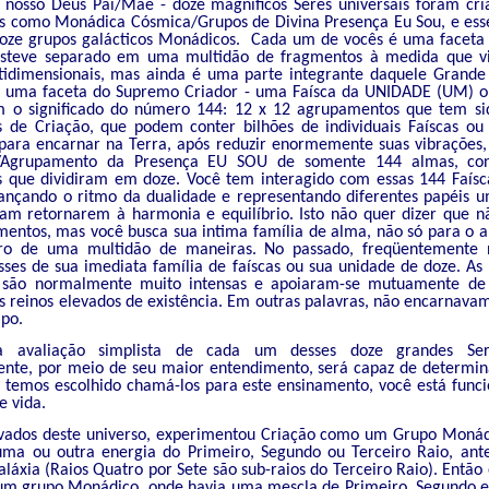
 nosso Deus Pai/Mãe - doze magníficos Seres universais foram cr
os como Monádica Cósmica/Grupos de Divina Presença Eu Sou, e ess
doze grupos galácticos Monádicos. Cada um de vocês é uma faceta
esteve separado em uma multidão de fragmentos à medida que vi
tidimensionais, mas ainda é uma parte integrante daquele Grand
 uma faceta do Supremo Criador - uma Faísca da UNIDADE (UM) 
 o significado do número 144: 12 x 12 agrupamentos que tem s
is de Criação, que podem conter bilhões de individuais Faíscas o
 para encarnar na Terra, após reduzir enormemente suas vibrações,
grupamento da Presença EU SOU de somente 144 almas, cons
as que dividiram em doze. Você tem interagido com essas 144 Faísc
dançando o ritmo da dualidade e representando diferentes papéis u
am retornarem à harmonia e equilíbrio. Isto não quer dizer que n
entos, mas você busca sua intima família de alma, não só para o a
ntro de uma multidão de maneiras. No passado, freqüentemente
ses de sua imediata família de faíscas ou sua unidade de doze. As 
 são normalmente muito intensas e apoiaram-se mutuamente de 
 reinos elevados de existência. Em outras palavras, não encarnavam
po.
 avaliação simplista de cada um desses doze grandes Ser
nte, por meio de seu maior entendimento, será capaz de determin
o temos escolhido chamá-los para este ensinamento, você está func
e vida.
evados deste universo, experimentou Criação como um Grupo Monád
ma ou outra energia do Primeiro, Segundo ou Terceiro Raio, ant
aláxia (Raios Quatro por Sete são sub-raios do Terceiro Raio). Entã
um grupo Monádico, onde havia uma mescla de Primeiro, Segundo e 