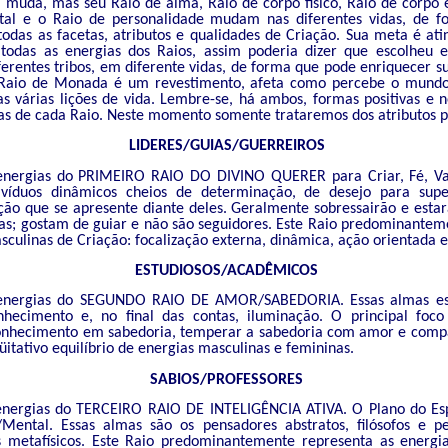
muda, mas seu Raio de alma, Raio de corpo físico, Raio de corpo 
al e o Raio de personalidade mudam nas diferentes vidas, de f
odas as facetas, atributos e qualidades de Criação. Sua meta é atin
odas as energias dos Raios, assim poderia dizer que escolheu 
ferentes tribos, em diferente vidas, de forma que pode enriquecer s
 Raio de Monada é um revestimento, afeta como percebe o mund
s várias lições de vida. Lembre-se, há ambos, formas positivas e n
ias de cada Raio. Neste momento somente trataremos dos atribut
LIDERES/GUIAS/GUERREIROS
nergias do PRIMEIRO RAIO DO DIVINO QUERER para Criar, Fé, Val
ivíduos dinâmicos cheios de determinação, de desejo para sup
ção que se apresente diante deles. Geralmente sobressairão e estar
as; gostam de guiar e não são seguidores. Este Raio predominantem
sculinas de Criação: focalização externa, dinâmica, ação orientada e
ESTUDIOSOS/ACADÊMICOS
energias do SEGUNDO RAIO DE AMOR/SABEDORIA. Essas almas es
hecimento e, no final das contas, iluminação. O principal foc
onhecimento em sabedoria, temperar a sabedoria com amor e compa
itativo equilíbrio de energias masculinas e femininas.
SABIOS/PROFESSORES
nergias do TERCEIRO RAIO DE INTELIGÊNCIA ATIVA. O Plano do Esp
Mental. Essas almas são os pensadores abstratos, filósofos e p
 metafísicos. Este Raio predominantemente representa as energi