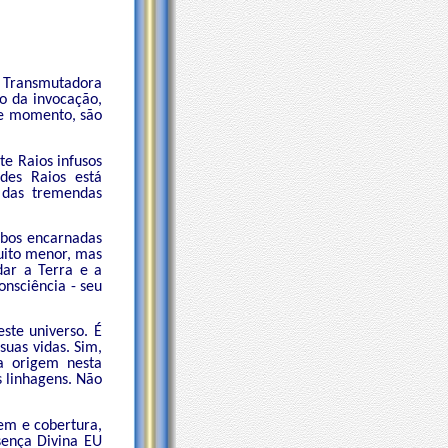
 Transmutadora
o da invocação,
te momento, são
te Raios infusos
des Raios está
 das tremendas
ibos encarnadas
muito menor, mas
ar a Terra e a
nsciência - seu
ste universo. É
uas vidas. Sim,
a origem nesta
s linhagens. Não
em e cobertura,
sença Divina EU