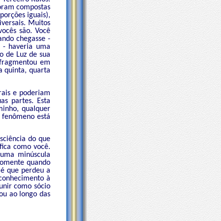
foram compostas
orções iguais),
versais. Muitos
ocês são. Você
ando chegasse -
a - haveria uma
co de Luz de sua
e fragmentou em
 quinta, quarta
rais e poderiam
as partes. Esta
minho, qualquer
e fenômeno está
sciência do que
ifica como você.
e uma minúscula
 somente quando
 é que perdeu a
 conhecimento à
unir como sócio
ou ao longo das