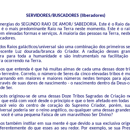
SERVIDORES/BUSCADORES (liberadores)
nergias do SEGUNDO RAIO DE AMOR/ SABEDORIA. Este é o Raio da
 é o mais predominante Raio na Terra neste momento. Este é o rai
m elevadas formas e serviços. A maioria das pessoas na Terra, nes
cadores.
dos Raios galácticos/universal são uma combinação dos primeiros se
scente Luz dourada/branca do Criador. A radiação desses gran
ora para toda a humanidade e são instrumentais na facilitação
a ocorrendo na Terra.
os que entenda é que há muitas almas de cada uma dessas doze tr
 terrestre. Correto, o número de Seres da cinco elevadas tribos é 
carnando em maiores e maiores números nestes tempos para ajud
avés de suas dores de nascimento - o nascimento dentro da Deus-co
de Ser.
cês originou-se de uma dessas Doze Tribos Sagradas de Criação ne
que está com você desde o princípio e que o tem afetado em todas s
você veio do centro de coração do Supremo Criador, porém, su
iversal poderia ser o reino angélico, ou qualquer uma dessas grande
e você é uma pequena Faísca de um maravilhoso Ser Divino?
os também instilar em sua mente é que devido a sua exclusiva orig
ferentemente do que esses ao seu redor. Por exemplo, se sua Pre