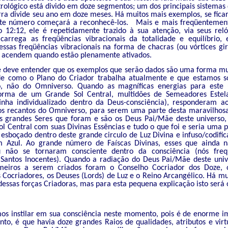
trológico está divido em doze segmentos; um dos principais sistema
ra divide seu ano em doze meses. Há muitos mais exemplos, se ficar
este número começará a reconhecê-los. Mais e mais freqüenteme
12:12, ele é repetidamente trazido à sua atenção, via seus relóg
arrega as freqüências vibracionais da totalidade e equilíbrio,
ssas freqüências vibracionais na forma de chacras (ou vórtices gir
acendem quando estão plenamente ativados.
 deve entender que os exemplos que serão dados são uma forma mui
de como o Plano do Criador trabalha atualmente e que estamos 
o, não do Omniverso. Quando as magníficas energias para este 
orma de um Grande Sol Central, multidões de Semeadores Estela
inha individualizado dentro da Deus-consciência), responderam 
os recantos do Omniverso, para serem uma parte desta maravilhos
s grandes Seres que foram e são os Deus Pai/Mãe deste universo
l Central com suas Divinas Essências e tudo o que foi e seria uma 
 esboçado dentro deste grande circulo de Luz Divina e infuso/codif
 Azul. Ao grande número de Faíscas Divinas, esses que ainda n
u não se tornaram consciente dentro da consciência (nós fre
antos Inocentes). Quando a radiação do Deus Pai/Mãe deste univ
imeiros a serem criados foram o Conselho Cocriador dos Doze, 
 Cocriadores, os Deuses (Lords) de Luz e o Reino Arcangélico. Há mu
ssas forças Criadoras, mas para esta pequena explicação isto será o
os instilar em sua consciência neste momento, pois é de enorme i
to, é que havia doze grandes Raios de qualidades, atributos e virt