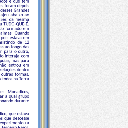
iados e que tem
es foram depois
 desses Grandes
ajou abaixo ao
e Ser, da mesma
ou TUDO-QUE-É.
ido formado em
u almas. Quando
 pois estava em
istindo de 12
as ao longo das
m para o outro,
ão interaja com
poiar, mas para
 não entrou em
relações dentro
outras formas,
 todos na Terra
es Monadicos,
ar a qual grupo
ionando durante
ico, que estava
es que descesse
o experimentou a
Terceiro Raios.