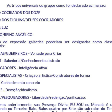
As tribos universais ou grupos como foi declarado acima são:
O COCRIADOR DOS DOZE
O DOS ELOHINS/DEUSES COCRIADORES
E LUZ
O/REINO ANGÉLICO.
s de expressão galáctica poderiam ser designadas como classi
is:
IAS/GUERREIROS - Vontade para Criar
 - Sabedoria/Conhecimento abstrato
CADORES - Inteligência ativa
PECIALISTAS - Criação artística/Construtores de forma
 - Conhecimento concreto
 - Devoção/idealismo
/PESQUISADORES - Liberdade/redenção/purificação.
mos anteriormente, sua Presença Divina EU SOU ou Monada é 
undo ou Terceiro Raio. Raios quatro por Sete são sub-raios do Ter