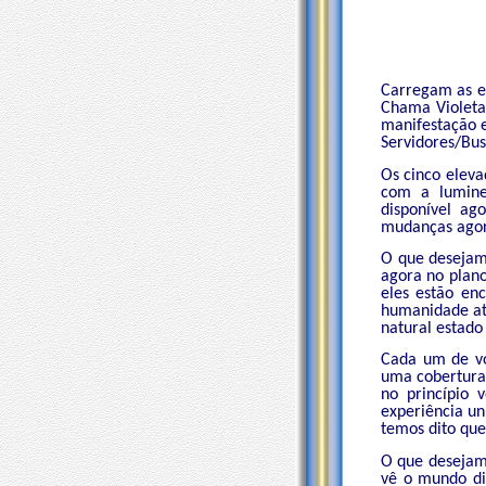
Carregam as e
Chama Violeta
manifestação e
Servidores/Bus
Os cinco eleva
com a lumine
disponível ag
mudanças agor
O que desejam
agora no plano
eles estão en
humanidade atr
natural estado 
Cada um de vo
uma cobertura 
no princípio 
experiência un
temos dito qu
O que desejam
vê o mundo di