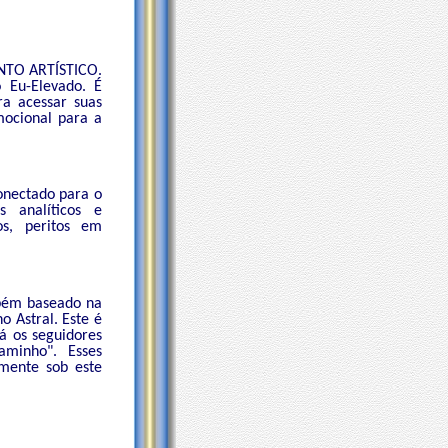
NTO ARTÍSTICO.
 Eu-Elevado. É
ra acessar suas
mocional para a
nectado para o
s analíticos e
ros, peritos em
bém baseado na
 Astral. Este é
rá os seguidores
minho". Esses
emente sob este