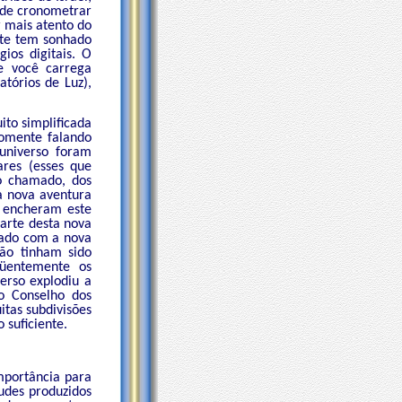
s de cronometrar
 mais atento do
nte tem sonhado
ios digitais. O
 e você carrega
atórios de Luz),
to simplificada
somente falando
universo foram
res (esses que
ao chamado, dos
a nova aventura
, encheram este
parte desta nova
icado com a nova
ão tinham sido
qüentemente os
erso explodiu a
o Conselho dos
itas subdivisões
 suficiente.
mportância para
udes produzidos