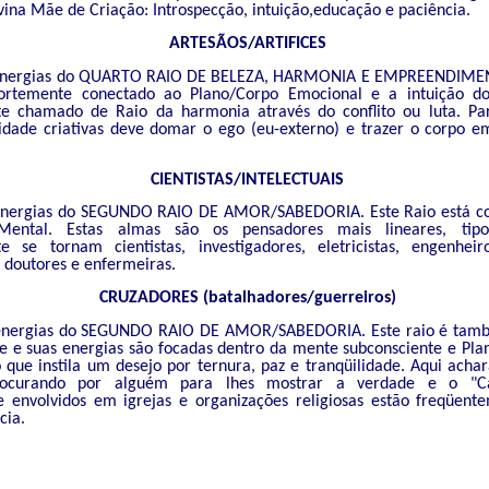
vina Mãe de Criação: Introspecção, intuição,educação e paciência.
ARTESÃOS/ARTIFICES
energias do QUARTO RAIO DE BELEZA, HARMONIA E EMPREENDIME
ortemente conectado ao Plano/Corpo Emocional e a intuição do
e chamado de Raio da harmonia através do conflito ou luta. Pa
lidade criativas deve domar o ego (eu-externo) e trazer o corpo e
CIENTISTAS/INTELECTUAIS
nergias do SEGUNDO RAIO DE AMOR/SABEDORIA. Este Raio está co
Mental. Estas almas são os pensadores mais lineares, tipo
e se tornam cientistas, investigadores, eletricistas, engenhei
 doutores e enfermeiras.
CRUZADORES (batalhadores/guerreiros)
energias do SEGUNDO RAIO DE AMOR/SABEDORIA. Este raio é tam
 e suas energias são focadas dentro da mente subconsciente e Plano
 que instila um desejo por ternura, paz e tranqüilidade. Aqui acha
rocurando por alguém para lhes mostrar a verdade e o "Ca
 envolvidos em igrejas e organizações religiosas estão freqüent
cia.