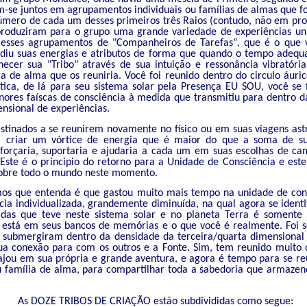
m-se juntos em agrupamentos individuais ou famílias de almas que 
mero de cada um desses primeiros três Raios (contudo, não em prop
oduziram para o grupo uma grande variedade de experiências uni
sses agrupamentos de "Companheiros de Tarefas", que é o que v
ndiu suas energias e atributos de forma que quando o tempo adequ
hecer sua "Tribo" através de sua intuição e ressonância vibratóri
ra de alma que os reuniria. Você foi reunido dentro do circulo áuri
ica, de lá para seu sistema solar pela Presença EU SOU, você s
res faíscas de consciência à medida que transmitiu para dentro da
ensional de experiências.
stinados a se reunirem novamente no físico ou em suas viagens ast
a criar um vórtice de energia que é maior do que a soma de su
forçaria, suportaria e ajudaria a cada um em suas escolhas de ca
 Este é o principio do retorno para a Unidade de Consciência e est
obre todo o mundo neste momento.
os que entenda é que gastou muito mais tempo na unidade de con
cia individualizada, grandemente diminuída, na qual agora se ident
adas que teve neste sistema solar e no planeta Terra é soment
 está em seus bancos de memórias e o que você é realmente. Foi
a submergiram dentro da densidade da terceira/quarta dimensional
a conexão para com os outros e a Fonte. Sim, tem reunido muito
ajou em sua própria e grande aventura, e agora é tempo para se re
u família de alma, para compartilhar toda a sabedoria que armazen
As DOZE TRIBOS DE CRIAÇÃO estão subdivididas como segue: