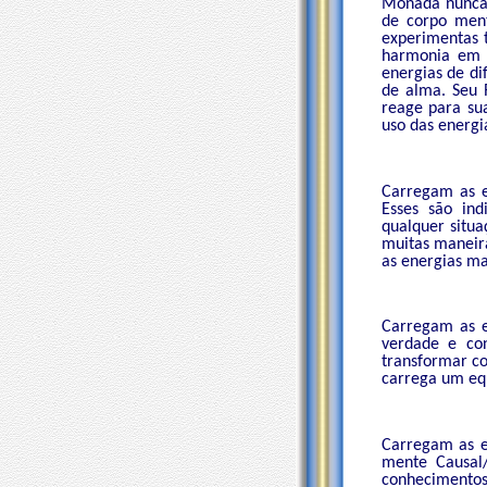
Monada nunca 
de corpo ment
experimentas t
harmonia em t
energias de di
de alma. Seu
reage para sua
uso das energ
Carregam as e
Esses são ind
qualquer situa
muitas maneir
as energias ma
Carregam as 
verdade e con
transformar c
carrega um eqü
Carregam as e
mente Causal/
conhecimentos