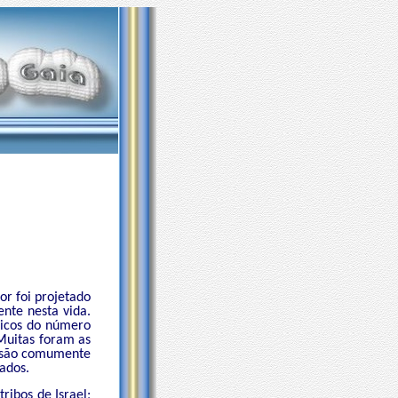
r foi projetado
nte nesta vida.
nicos do número
Muitas foram as
e são comumente
ados.
ribos de Israel;