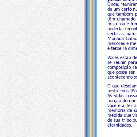
Onde, reunira
de um certo nú
que também pr
têm chamado e
misturou e fu
poderia recon
certa assinatu
Monada Galáct
menores e meno
e terceira dim
Vocês estão de
se reunir par
composição re
que possa ser.
acontecendo s
O que desejam
nesta consciên
As vidas pass
porção do que
você e a Terr
memória de su
medida que vi
de sua tribo o
eternidades.