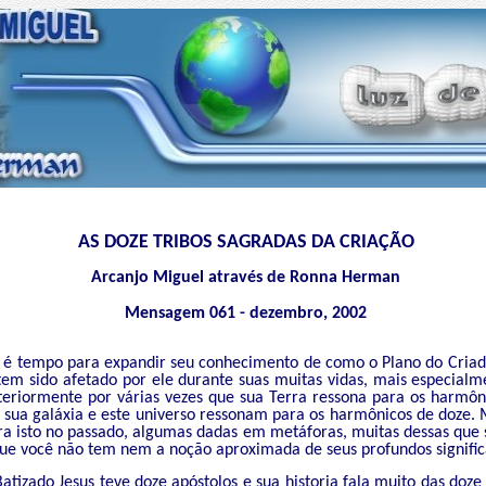
AS DOZE TRIBOS SAGRADAS DA CRIAÇÃO
Arcanjo Miguel através de Ronna Herman
Mensagem 061 - dezembro, 2002
é tempo para expandir seu conhecimento de como o Plano do Criado
em sido afetado por ele durante suas muitas vidas, mais especialme
teriormente por várias vezes que sua Terra ressona para os harmô
 sua galáxia e este universo ressonam para os harmônicos de doze. 
ara isto no passado, algumas dadas em metáforas, muitas dessas qu
ue você não tem nem a noção aproximada de seus profundos signific
tizado Jesus teve doze apóstolos e sua historia fala muito das doze t