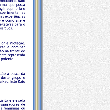
emocional, Raio
orma que possa
gir equilíbrio e
experimentar as
uas experiências
o e como age e
egativas para o
os positivos:
or e Proteção.
erar e dominar
ão na frente de
ente representa
 potente.
tão à busca da
o deste grupo é
ixão. Este Raio
írito e elevada
esquisadores de
as femininas ou