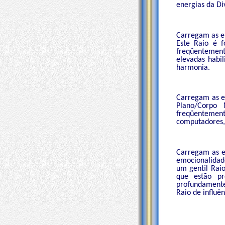
energias da Di
Carregam as 
Este Raio é f
freqüentement
elevadas habi
harmonia.
Carregam as e
Plano/Corpo 
freqüentement
computadores,
Carregam as 
emocionalidade
um gentil Raio
que estão p
profundamente
Raio de influên