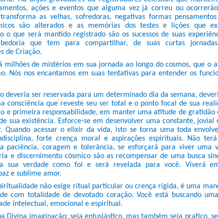
amentos, ações e eventos que alguma vez já correu ou ocorrerã
 transforma as velhas, sofredoras, negativas formas pensamentos
smicos são alterados e as memórias dos testes e lições que e
o o que será mantido registrado são os sucessos de suas experiênc
bedoria que tem para compartilhar, de suas curtas jornada
s de Criação.
 milhões de mistérios em sua jornada ao longo do cosmos, que o a
o. Nós nos encantamos em suas tentativas para entender os funci
o deveria ser reservada para um determinado dia da semana, dever
a consciência que reveste seu ser total e o ponto focal de sua real
gio e primeira responsabilidade, em manter uma atitude de gratidão
e sua existência. Esforce-se em desenvolver uma constante, jovial 
. Quando acessar o elixir da vida, isto se torna uma toda envolv
disciplina, forte crença moral e aspirações espirituais. Não terá
a paciência, coragem e tolerância, se esforçará para viver uma v
ria e discernimento cósmico são as recompensar de uma busca sin
Viva sua verdade como foi e será revelada para você. Viverá
paz e sublime amor.
iritualidade não exige ritual particular ou crença rígida, é uma man
de com totalidade de devotado coração. Você está buscando uma
ade intelectual, emocional e espiritual.
a Divina imaginação: seja entusiástico, mas também seja pratico, se