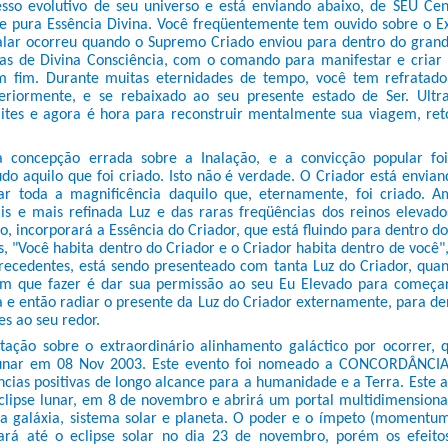
esso evolutivo de seu universo e está enviando abaixo, de SEU Ce
e pura Essência Divina. Você freqüentemente tem ouvido sobre o Ex
alar ocorreu quando o Supremo Criado enviou para dentro do grand
cas de Divina Consciência, com o comando para manifestar e cria
m fim. Durante muitas eternidades de tempo, você tem refratado
eriormente, e se rebaixado ao seu presente estado de Ser. Ultr
mites e agora é hora para reconstruir mentalmente sua viagem, re
 concepção errada sobre a Inalação, e a convicção popular fo
udo aquilo que foi criado. Isto não é verdade. O Criador está envia
ar toda a magnificência daquilo que, eternamente, foi criado. A
s e mais refinada Luz e das raras freqüências dos reinos elevad
ico, incorporará a Essência do Criador, que está fluindo para dentro do
s, "Você habita dentro do Criador e o Criador habita dentro de você"
ecedentes, está sendo presenteado com tanta Luz do Criador, quan
m que fazer é dar sua permissão ao seu Eu Elevado para começar
a e então radiar o presente da Luz do Criador externamente, para d
es ao seu redor.
tação sobre o extraordinário alinhamento galáctico por ocorrer, 
 lunar em 08 Nov 2003. Este evento foi nomeado a CONCORDÂNC
cias positivas de longo alcance para a humanidade e a Terra. Este 
eclipse lunar, em 8 de novembro e abrirá um portal multidimensiona
ua galáxia, sistema solar e planeta. O poder e o ímpeto (momentum
cará até o eclipse solar no dia 23 de novembro, porém os efeito