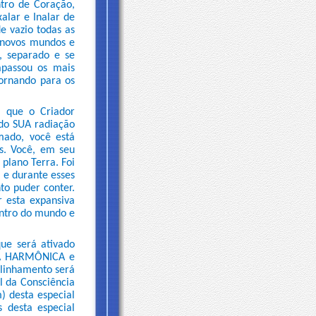
ntro de Coração,
alar e Inalar de
e vazio todas as
r novos mundos e
, separado e se
apassou os mais
tornando para os
i que o Criador
ndo SUA radiação
mado, você está
os. Você, em seu
 plano Terra. Foi
, e durante esses
to puder conter.
 esta expansiva
entro do mundo e
que será ativado
IA HARMÔNICA e
alinhamento será
l da Consciência
) desta especial
s desta especial