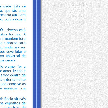
lidade. Está se
ia, que são uma
armonia auxiliam
o, pois induzem
 O universo está
itas formas. A
ue a mantém fora
ão e braços para
aprender a viver
que deve lutar e
xo universal de
ue desejar.
do o amor for a
 do amor. Medo é
o amor dentro de
dia externamente
 muda como vê as
ia amorosa cria
istência através
os depósitos de
m um registro de