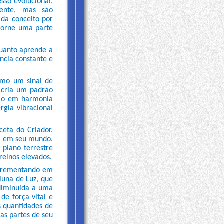
sso evolucional,
mente, mas são
ada conceito por
torne uma parte
quanto aprende a
ância constante e
como um sinal de
o cria um padrão
stão em harmonia
gia vibracional
eta do Criador.
ia em seu mundo.
 plano terrestre
reinos elevados.
incrementando em
oluna de Luz, que
 diminuída a uma
de força vital e
s quantidades de
as partes de seu