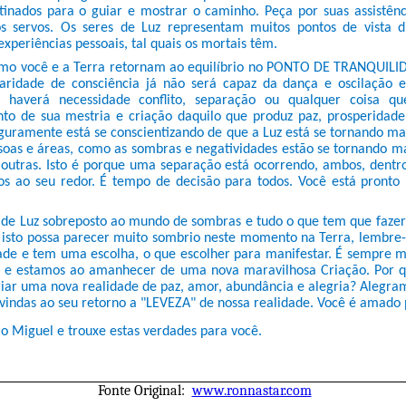
tinados para o guiar e mostrar o caminho. Peça por suas assistênc
s servos. Os seres de Luz representam muitos pontos de vista d
 experiências pessoais, tal quais os mortais têm.
mo você e a Terra retornam ao equilíbrio no PONTO DE TRANQUILID
aridade de consciência já não será capaz da dança e oscilação e
 haverá necessidade conflito, separação ou qualquer coisa q
to de sua mestria e criação daquilo que produz paz, prosperidade
eguramente está se conscientizando de que a Luz está se tornando m
soas e áreas, como as sombras e negatividades estão se tornando m
 outras. Isto é porque uma separação está ocorrendo, ambos, dent
os ao seu redor. É tempo de decisão para todos. Você está pronto
e Luz sobreposto ao mundo de sombras e tudo o que tem que fazer
 isto possa parecer muito sombrio neste momento na Terra, lembre-
dade e tem uma escolha, o que escolher para manifestar. É sempre m
e estamos ao amanhecer de uma nova maravilhosa Criação. Por q
criar uma nova realidade de paz, amor, abundância e alegria? Alegr
vindas ao seu retorno a "LEVEZA" de nossa realidade. Você é amado
o Miguel e trouxe estas verdades para você.
Fonte Original:
www.ronnastar.com