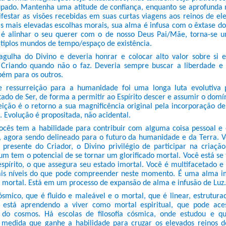
pado. Mantenha uma atitude de confiança, enquanto se aprofunda 
estar as visões recebidas em suas curtas viagens aos reinos de ele
s mais elevadas escolhas morais, sua alma é infusa com o êxtase do
 é alinhar o seu querer com o de nosso Deus Pai/Mãe, torna-se u
ltiplos mundos de tempo/espaço de existência.
gulha do Divino e deveria honrar e colocar alto valor sobre si e
Criando quando não o faz. Deveria sempre buscar a liberdade e 
ém para os outros.
 ressurreição para a humanidade foi uma longa luta evolutiva 
tado de Ser, de forma a permitir ao Espírito descer e assumir o domí
reição é o retorno a sua magnificência original pela incorporação d
s. Evolução é propositada, não acidental.
cês tem a habilidade para contribuir com alguma coisa pessoal e 
o, agora sendo delineado para o futuro da humanidade e da Terra.
o presente do Criador, o Divino privilégio de participar na criaçã
um tem o potencial de se tornar um glorificado mortal. Você está se
spírito, o que assegura seu estado imortal. Você é multifacetado e
is níveis do que pode compreender neste momento. É uma alma 
 mortal. Está em um processo de expansão de alma e infusão de Luz.
smico, que é fluido e maleável e o mortal, que é linear, estrutura
 está aprendendo a viver como mortal espiritual, que pode aces
 do cosmos. Há escolas de filosofia cósmica, onde estudou e q
medida que ganhe a habilidade para cruzar os elevados reinos d