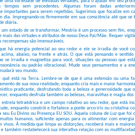
e uma variedade de elevadas verdades, para o ajudar em seu proce
es tempos sem precedentes. Algumas foram dadas anterior
te importantes para serem repetidas. Sugerimos que focalize em c
 dia. Impregnando-os firmemente em sua consciência até que se 
de diária.
 um estado de se transformar. Mestria é um processo sem fim, en
e mais das virtudes e atributos de nosso Deus Pai/Mãe. Requer vigil
as recompensas são imensuráveis.
 que há energia potencial ao seu redor e ele se irradia de você 
): acima, abaixo, na frente e atrás. O que está pensando e sentid
que se irradia e magnetiza para você, situações ou pessoas que e
ssonância ou padrão vibracional. Mude seus pensamentos e a ener
 mudará seu mundo.
 quê está na Terra. Lembre-se de que é uma extensão ou uma fac
tamento de sua nova realidade, enquanto cria mais e maior harmon
ístico praticante, desfrutando toda a beleza e generosidade que o
ecer, enquanto desfruta também as belezas, maravilhas e magia dos 
estrela tetraédrica e um campo rotativo ao seu redor, que está 
ude, enquanto constrói e fortalece a ponte arco-íris ou cristalina c
a seu Eu Divino ou Presença EU SOU. Aquela coluna de Luz que foi
 muitos humanos, suficiente apenas para os alimentar com energia 
 vivos. À medida que limpa as distorções, receberá mais e maiore
 e também restabelecerá sua interativa relação com as multifacetad