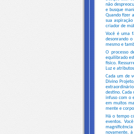
não despreocu
e busque manif
Quando fizer a
sua aspiração
criador de mú
Você é uma fa
desonrando o 
mesmo e tamb
O processo de
equilibrado es
físico. Ressur
Luz e atributo
Cada um de vo
Divino Projet
extraordinári
destino. Cada 
infuso com o e
em muitos ma
mente e corpo
Há o tempo có
eventos. Você
magnificência
novamente, à 