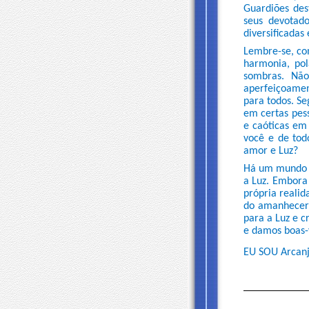
Guardiões des
seus devotado
diversificadas
Lembre-se, co
harmonia, pol
sombras. Não
aperfeiçoamen
para todos. S
em certas pes
e caóticas em
você e de tod
amor e Luz?
Há um mundo d
a Luz. Embora
própria reali
do amanhecer 
para a Luz e 
e damos boas-
EU SOU Arcanj