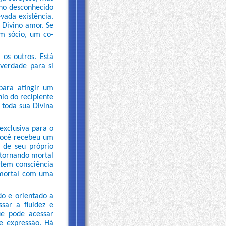
no desconhecido
vada existência.
 Divino amor. Se
m sócio, um co-
 os outros. Está
verdade para si
para atingir um
nio do recipiente
e toda sua Divina
exclusiva para o
 Você recebeu um
o de seu próprio
 tornando mortal
 tem consciência
imortal com uma
do e orientado a
sar a fluidez e
ue pode acessar
e expressão. Há