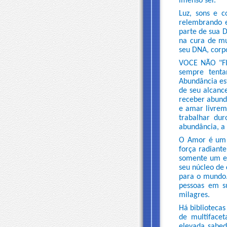
imenso ser.
Luz, sons e c
relembrando e
parte de sua D
na cura de mu
seu DNA, corpo
VOCE NÃO "FIC
sempre tenta
Abundância es
de seu alcanc
receber abundâ
e amar livrem
trabalhar dur
abundância, a 
O Amor é um e
força radiant
somente um es
seu núcleo de
para o mundo.
pessoas em s
milagres.
Há bibliotecas
de multifacet
elevada sabed