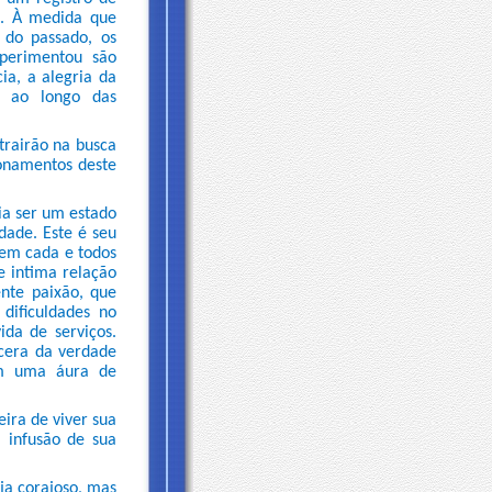
o. À medida que
 do passado, os
xperimentou são
ia, a alegria da
s ao longo das
trairão na busca
onamentos deste
ia ser um estado
idade. Este é seu
 em cada e todos
e intima relação
ente paixão, que
 dificuldades no
ida de serviços.
cera da verdade
 em uma áura de
eira de viver sua
 infusão de sua
ja corajoso, mas