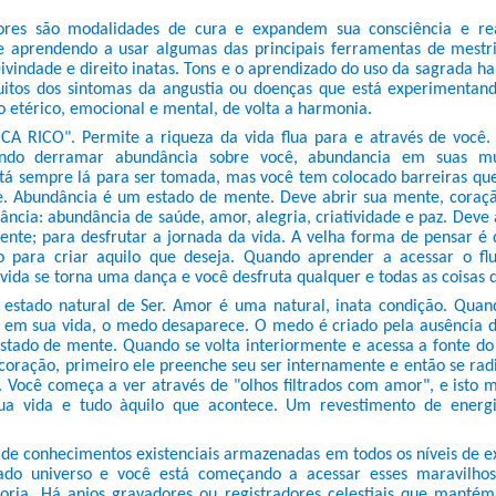
ores são modalidades de cura e expandem sua consciência e rea
 aprendendo a usar algumas das principais ferramentas de mestr
ivindade e direito inatas. Tons e o aprendizado do uso da sagrada h
itos dos sintomas da angustia ou doenças que está experimentand
 etérico, emocional e mental, de volta a harmonia.
A RICO". Permite a riqueza da vida flua para e através de você.
ndo derramar abundância sobre você, abundancia em suas mu
tá sempre lá para ser tomada, mas você tem colocado barreiras q
e. Abundância é um estado de mente. Deve abrir sua mente, coraç
ncia: abundância de saúde, amor, alegria, criatividade e paz. Deve 
ente; para desfrutar a jornada da vida. A velha forma de pensar é 
o para criar aquilo que deseja. Quando aprender a acessar o flu
vida se torna uma dança e você desfruta qualquer e todas as coisas q
stado natural de Ser. Amor é uma natural, inata condição. Quan
e em sua vida, o medo desaparece. O medo é criado pela ausência
tado de mente. Quando se volta interiormente e acessa a fonte d
 coração, primeiro ele preenche seu ser internamente e então se ra
 Você começa a ver através de "olhos filtrados com amor", e isto
ua vida e tudo àquilo que acontece. Um revestimento de energ
 de conhecimentos existenciais armazenadas em todos os níveis de ex
ado universo e você está começando a acessar esses maravilhos
oria. Há anjos gravadores ou registradores celestiais que manté