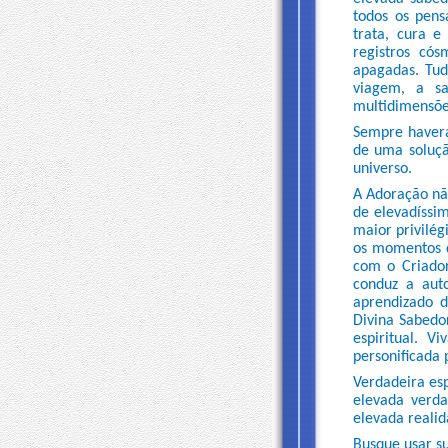
todos os pens
trata, cura e
registros có
apagadas. Tud
viagem, a sa
multidimensõe
Sempre haverá
de uma soluçã
universo.
A Adoração nã
de elevadíssim
maior privilé
os momentos d
com o Criador
conduz a auto
aprendizado d
Divina Sabedo
espiritual. 
personificada 
Verdadeira esp
elevada verda
elevada realid
Busque usar su