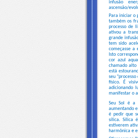
infusão ene
ascensão/evolu
Para iniciar o
também os fr
processo de l
ativou a tran
grande infusã
tem sido acel
começasse a 
Isto correspo
cor azul aqu
chamado alto 
está estouran
seu "processo
físico. É vi
adicionando l
manifestar o a
Seu Sol é a 
aumentando em
é pedir que s
sílica. Sílic
estiverem ativ
harmônica e e