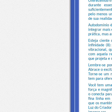
Oferecemos-lh
durante ess
suficientemen
pelo menos um
de sua realida
Autodomínio é
integrar mais 
prática, mas 
Esteja ciente
infinidade (8
vibracional, 
com aquela re
que projeta e
Lembre-se por
Abrace o exci
Torne-se um m
tem para ofer
Você tem uma 
força e magnit
o conecta par
fina linha em
que os mantém
Luz do Criador