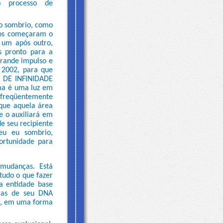
o processo de
ado sombrio, como
tos começaram o
 um após outro,
s pronto para a
grande impulso e
 2002, para que
L DE INFINIDADE
lma é uma luz em
(freqüentemente
rque aquela área
e o auxiliará em
e seu recipiente
seu eu sombrio,
ortunidade para
mudanças. Está
tudo o que fazer
a entidade base
piras de seu DNA
or, em uma forma