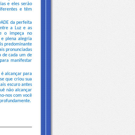
ias e eles serão
iferentes e têm
ADE da perfeita
ntre a Luz e as
ue o impeça no
 e plena alegria
ais predominante
ais pronunciadas
ro de cada um de
 para manifestar
 é alcançar para
se que criou sua
ais escuro antes
uê não alcançar
amo-nos com você
 profundamente.