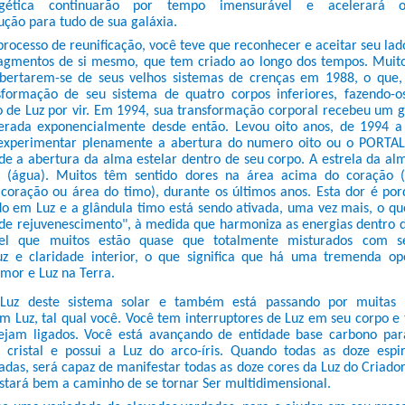
rgética continuarão por tempo imensurável e acelerará 
ção para tudo de sua galáxia.
 processo de reunificação, você teve que reconhecer e aceitar seu l
agmentos de si mesmo, que tem criado ao longo dos tempos. Mui
ibertarem-se de seus velhos sistemas de crenças em 1988, o que,
sformação de seu sistema de quatro corpos inferiores, fazendo-o
o de Luz por vir. Em 1994, sua transformação corporal recebeu um 
erada exponencialmente desde então. Levou oito anos, de 1994 a
experimentar plenamente a abertura do numero oito ou o PORTA
nde a abertura da alma estelar dentro de seu corpo. A estrela da a
a (água). Muitos têm sentido dores na área acima do coração 
coração ou área do timo), durante os últimos anos. Esta dor é po
do em Luz e a glândula timo está sendo ativada, uma vez mais, o qu
 de rejuvenescimento", à medida que harmoniza as energias dentro d
sível que muitos estão quase que totalmente misturados com 
uz e claridade interior, o que significa que há uma tremenda op
mor e Luz na Terra.
Luz deste sistema solar e também está passando por muitas 
 Luz, tal qual você. Você tem interruptores de Luz em seu corpo e 
ejam ligados. Você está avançando de entidade base carbono par
a é cristal e possui a Luz do arco-íris. Quando todas as doze es
adas, será capaz de manifestar todas as doze cores da Luz do Criad
stará bem a caminho de se tornar Ser multidimensional.