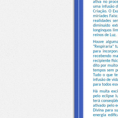
ativa no proc
uma infusão d
Criação. O Ex
miríades Faís
realidades se
diminuído ext
longínquos li
reinos de Luz.
Houve alguma
"Respiraria" t
para incorpor
recebendo mai
recipiente fís
dito por muito
tempos sem pr
Tudo o que te
infusão de vid
para todos ess
Há muita exci
pelo eclipse
terá conseqüên
ativado pelo 
Divina para s
energia edifi