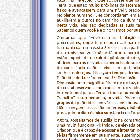
vazar, fluir e evoluir. Que soubesse que
Terra, que estão muito próximas da ascensã
físico e avançassem para um nível vibrac
recipiente humano. Eles concordaram em an
auxiliarem a outros no caminho da Ilumin
nesta vida, elas são dedicadas as suas 
Sabemos quem você é e o honramos por sua 
Contamos que "Você está na Inalação 
precedentes, onde tem o potencial para r
harmonia com seu vasto Ser e ser uma parte
deste universo. Você não está pronto para dei
estão impedindo de sair do pântano de dor,
abrirem para as elevadas sabedorias de sua 
de consciência estão cheios com potenc
sonhos e desejos. Há algum tempo, demos 
Pirâmide de Luz/Poder, na 5ª Dimensão. 
Dimensão uma magnífica Pirâmide de Luz, qu
de cristal reservada para cada um de você
incondicional para a Terra e toda a human
Trabalho" e sua pequena, privada, Pirâmi
grupos de pirâmides, em vários seminários
Não se engane, essas são poderosas, dinâmic
pura, primordial cósmica substância de Força
Agora, gostaríamos de auxilia-lo na constru
uma multi-funcional Pirâmide, de elevada or
Criador, que é capaz de acessar e integrar, 
tê-las firmemente em sua mente, sugerimos