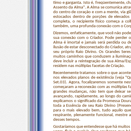
timo e garganta. Isto é, freqüentemente, 
Assento da Alma". A Alma se comunica atra
do centro de coração e com a mente, via glâ
estocados dentro de porções de elevados 
completa, o recipiente físico começa a co
também, uma profunda conexão com o Corp
Dizemos, enfaticamente, que você não pode s
sua conexão com o Criador. Pode perder o
Alma é imortal e jamais será perdida ou d
ilusão de estar desconectado do Criador, atr
seu próprio Raio Divino. Os Grandes Seres
muitos caminhos que conduzem a iluminaçã
deve incluir a reintegração de sua Alma/Esp
residem nas múltiplas facetas de Criação.
Recentemente tratamos sobre o que acontece
nos elevados planos de existência (veja "
Set.03). Agora, focalizaremos somente ne
começaram a reconexão com as múltiplas f
grandes mudanças, não tem que deixar seu
avançando, rapidamente, ao longo do cami
explicamos o significado da Promessa Doura
toda a Essência de seu Raio Divino (Prese
para o mais elevado bem, tudo aquilo que
respirante, plenamente funcional, mestre a
desses tempos.
Gostaríamos que entendesse que há muitos n