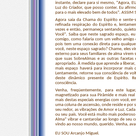
instante, declare para si mesmo, "Agora, 
Luz do Criador, que posso conter. Eu afir
para o mais elevado bem de todos". ASSIM 
Agora saia da Chama do Espírito e sente-s
refinada respiração do Espírito e, lentame
vezes e então, permaneça sentando, quiet
Você". Saiba que neste sagrado espaço, e
comigo, como falaria com um velho amigo e
pois tem uma conexão direta para qualquer
você, neste espaço sagrado? Chame, eles v
externo para seus familiares de alma virem
que suas SobreAlmas e as outras facetas 
apropriado. À medida que aprende a liberar,
mais espaço haverá para incorporar mais 
Lentamente, retorne sua consciência de vol
deste dinâmico presente de Espírito. 
consciência.
Venha, freqüentemente, para este luga
magnetizado para sua Pirâmide e mais real e
mais destas especiais energias com você, em
uma coluna de ascensão, onde reside e por s
seu redor, as vibrações de Amor e Luz. Cada
ou seu país. Você está muito mais poderoso
Alma" vibrar e cantarolar ao longo de seu c
vindo ao nosso mundo, querido. Venha, av
EU SOU Arcanjo Miguel.