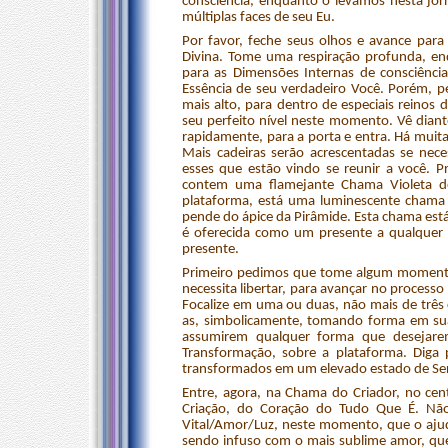
consciência, enquanto o levamos nesta jo
múltiplas faces de seu Eu.
Por favor, feche seus olhos e avance par
Divina. Tome uma respiração profunda, e
para as Dimensões Internas de consciência.
Essência de seu verdadeiro Você. Porém, pe
mais alto, para dentro de especiais reinos
seu perfeito nível neste momento. Vê diant
rapidamente, para a porta e entra. Há muitas
Mais cadeiras serão acrescentadas se nec
esses que estão vindo se reunir a você. 
contem uma flamejante Chama Violeta de
plataforma, está uma luminescente chama b
pende do ápice da Pirâmide. Esta chama est
é oferecida como um presente a qualquer u
presente.
Primeiro pedimos que tome algum momento 
necessita libertar, para avançar no processo
Focalize em uma ou duas, não mais de três 
as, simbolicamente, tomando forma em su
assumirem qualquer forma que desejarem
Transformação, sobre a plataforma. Diga 
transformados em um elevado estado de Ser
Entre, agora, na Chama do Criador, no ce
Criação, do Coração do Tudo Que É. Não
Vital/Amor/Luz, neste momento, que o ajuda
sendo infuso com o mais sublime amor, que