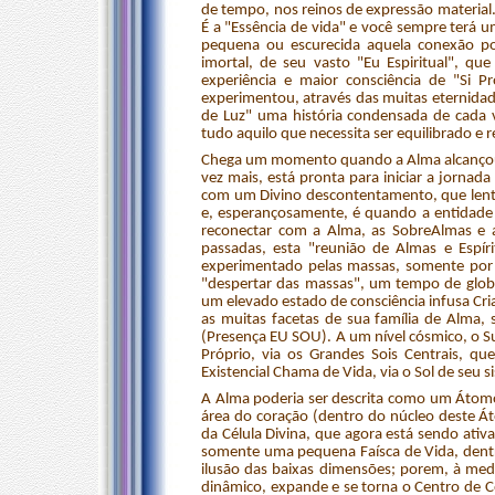
de tempo, nos reinos de expressão material.
É a "Essência de vida" e você sempre terá 
pequena ou escurecida aquela conexão po
imortal, de seu vasto "Eu Espiritual", q
experiência e maior consciência de "Si P
experimentou, através das muitas eternida
de Luz" uma história condensada de cada v
tudo aquilo que necessita ser equilibrado e
Chega um momento quando a Alma alcançou 
vez mais, está pronta para iniciar a jornad
com um Divino descontentamento, que lent
e, esperançosamente, é quando a entidade
reconectar com a Alma, as SobreAlmas e a
passadas, esta "reunião de Almas e Espír
experimentado pelas massas, somente por 
"despertar das massas", um tempo de global
um elevado estado de consciência infusa Cri
as muitas facetas de sua família de Alma,
(Presença EU SOU). A um nível cósmico, o S
Próprio, via os Grandes Sois Centrais, qu
Existencial Chama de Vida, via o Sol de seu s
A Alma poderia ser descrita como um Átomo 
área do coração (dentro do núcleo deste Á
da Célula Divina, que agora está sendo ati
somente uma pequena Faísca de Vida, dentr
ilusão das baixas dimensões; porem, à medi
dinâmico, expande e se torna o Centro de Cor