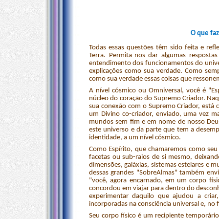
O que faz
Todas essas questões têm sido feita e ref
Terra. Permita-nos dar algumas respostas
entendimento dos funcionamentos do univers
explicações como sua verdade. Como semp
como sua verdade essas coisas que ressone
A nível cósmico ou Omniversal, você é "Esp
núcleo do coração do Supremo Criador. Naqu
sua conexão com o Supremo Criador, está ci
um Divino co-criador, enviado, uma vez ma
mundos sem fim e em nome de nosso Deus P
este universo e da parte que tem a desem
identidade, a um nível cósmico.
Como Espírito, que chamaremos como seu "
facetas ou sub-raios de si mesmo, deixand
dimensões, galáxias, sistemas estelares e 
dessas grandes "SobreAlmas" também envia
"você, agora encarnado, em um corpo físi
concordou em viajar para dentro do desconhe
experimentar daquilo que ajudou a criar
incorporadas na consciência universal e, no 
Seu corpo físico é um recipiente temporári