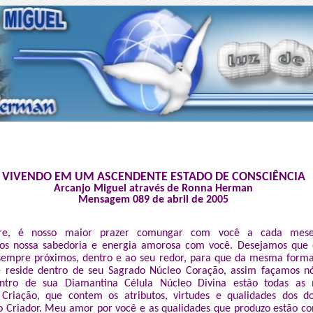
VIVENDO EM UM ASCENDENTE ESTADO DE CONSCIÊNCIA
Arcanjo Miguel através de Ronna Herman
Mensagem 089 de abril de 2005
e, é nosso maior prazer comungar com você a cada mese
os nossa sabedoria e energia amorosa com você. Desejamos que e
sempre próximos, dentro e ao seu redor, para que da mesma form
 reside dentro de seu Sagrado Núcleo Coração, assim façamos nó
entro de sua Diamantina Célula Núcleo Divina estão todas as 
Criação, que contem os atributos, virtudes e qualidades dos d
o Criador. Meu amor por você e as qualidades que produzo estão co