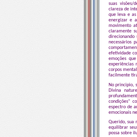
suas visões/
clareza de in
que leva e as
energizar e 
movimento at
claramente s
direcionando
necessários p
comportamen
efetividade c
emoções que 
experiências
corpos mental
facilmente tir
No principio, 
Divina natu
profundament
condições" c
espectro de a
emocionais ne
Querido, sua 
equilibrar se
possa sobre il