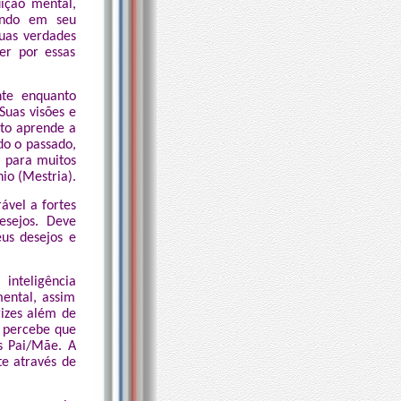
ição mental,
sando em seu
uas verdades
er por essas
nte enquanto
Suas visões e
to aprende a
do o passado,
 para muitos
io (Mestria).
ável a fortes
esejos. Deve
us desejos e
inteligência
ental, assim
rizes além de
, percebe que
s Pai/Mãe. A
e através de