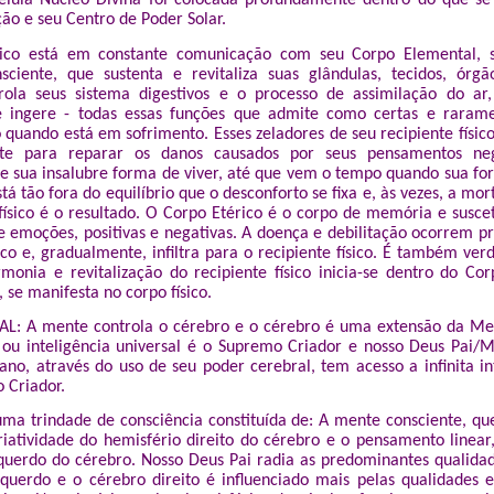
lula Núcleo Divina foi colocada profundamente dentro do que se 
ão e seu Centro de Poder Solar.
ico está em constante comunicação com seu Corpo Elemental, 
ciente, que sustenta e revitaliza suas glândulas, tecidos, órgã
ola seus sistema digestivos e o processo de assimilação do ar
e ingere - todas essas funções que admite como certas e raram
o quando está em sofrimento. Esses zeladores de seu recipiente físic
te para reparar os danos causados por seus pensamentos neg
 e sua insalubre forma de viver, até que vem o tempo quando sua forç
stá tão fora do equilíbrio que o desconforto se fixa e, às vezes, a m
físico é o resultado. O Corpo Etérico é o corpo de memória e suscet
 emoções, positivas e negativas. A doença e debilitação ocorrem 
co e, gradualmente, infiltra para o recipiente físico. É também ver
rmonia e revitalização do recipiente físico inicia-se dentro do Cor
se manifesta no corpo físico.
: A mente controla o cérebro e o cérebro é uma extensão da Men
ou inteligência universal é o Supremo Criador e nosso Deus Pai/
o, através do uso de seu poder cerebral, tem acesso a infinita in
 Criador.
ma trindade de consciência constituída de: A mente consciente, q
riatividade do hemisfério direito do cérebro e o pensamento linear,
querdo do cérebro. Nosso Deus Pai radia as predominantes qualida
querdo e o cérebro direito é influenciado mais pelas qualidades 