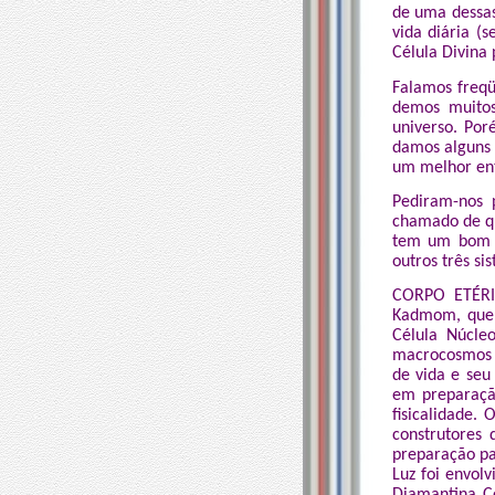
de uma dessas
vida diária (
Célula Divina 
Falamos freqü
demos muitos
universo. Po
damos alguns
um melhor en
Pediram-nos 
chamado de qu
tem um bom e
outros três si
CORPO ETÉRIC
Kadmom, que 
Célula Núcle
macrocosmos e
de vida e seu 
em preparaçã
fisicalidade
construtores
preparação pa
Luz foi envol