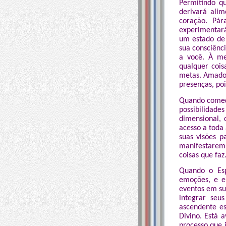
Permitindo q
derivará ali
coração. Pá
experimentará
um estado de
sua consciênc
a você. À me
qualquer cois
metas. Amado,
presenças, po
Quando começar
possibilidade
dimensional, 
acesso a toda 
suas visões 
manifestarem 
coisas que faz
Quando o Esp
emoções, e e
eventos em su
integrar seu
ascendente e
Divino. Está 
processo que 