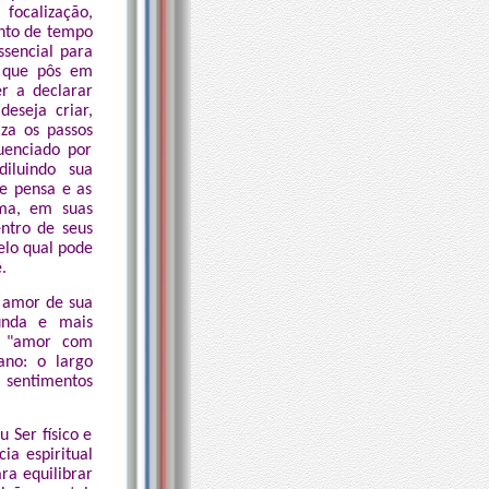
focalização,
nto de tempo
ssencial para
, que pôs em
r a declarar
eseja criar,
za os passos
uenciado por
iluindo sua
ue pensa e as
rma, em suas
ntro de seus
elo qual pode
.
l amor de sua
unda e mais
e "amor com
ano: o largo
s sentimentos
 Ser físico e
ia espiritual
ra equilibrar