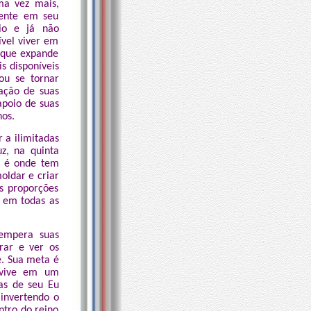
ma vez mais,
dente em seu
io e já não
ível viver em
 que expande
s disponíveis
ou se tornar
zação de suas
apoio de suas
hos.
 a ilimitadas
uz, na quinta
s é onde tem
oldar e criar
s proporções
o em todas as
tempera suas
rar e ver os
. Sua meta é
e vive em um
as de seu Eu
 invertendo o
ntro do reino