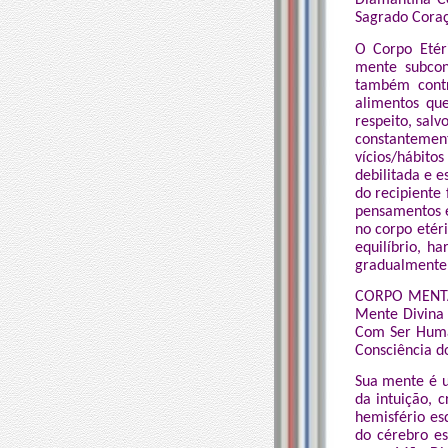
Diamantina Cé
Sagrado Coraç
O Corpo Etér
mente subcons
também contr
alimentos qu
respeito, salv
constantemen
vícios/hábitos
debilitada e e
do recipiente 
pensamentos e
no corpo etéri
equilíbrio, ha
gradualmente, 
CORPO MENTAL
Mente Divina 
Com Ser Human
Consciência do
Sua mente é u
da intuição, c
hemisfério es
do cérebro es