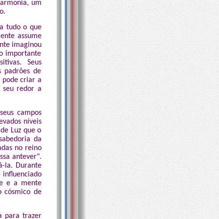
harmonia, um
o.
na tudo o que
iente assume
ente imaginou
ão importante
tivas. Seus
s padrões de
 pode criar a
o seu redor a
 seus campos
evados níveis
 de Luz que o
sabedoria da
adas no reino
ssa antever".
-la. Durante
 influenciado
te e a mente
to cósmico de
 para trazer