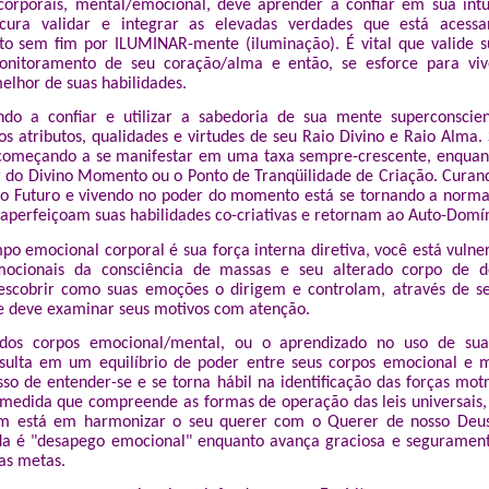
orporais, mental/emocional, deve aprender a confiar em sua intu
cura validar e integrar as elevadas verdades que está aces
o sem fim por ILUMINAR-mente (iluminação). É vital que valide s
onitoramento de seu coração/alma e então, se esforce para viv
elhor de suas habilidades.
ndo a confiar e utilizar a sabedoria de sua mente superconscie
os atributos, qualidades e virtudes de seu Raio Divino e Raio Alma. 
 começando a se manifestar em uma taxa sempre-crescente, enquan
r do Divino Momento ou o Ponto de Tranqüilidade de Criação. Curan
o Futuro e vivendo no poder do momento está se tornando a norma
aperfeiçoam suas habilidades co-criativas e retornam ao Auto-Domín
o emocional corporal é sua força interna diretiva, você está vulner
mocionais da consciência de massas e seu alterado corpo de d
escobrir como suas emoções o dirigem e controlam, através de se
e deve examinar seus motivos com atenção.
 dos corpos emocional/mental, ou o aprendizado no uso de sua 
sulta em um equilíbrio de poder entre seus corpos emocional e m
sso de entender-se e se torna hábil na identificação das forças mot
 medida que compreende as formas de operação das leis universais
m está em harmonizar o seu querer com o Querer de nosso Deu
da é "desapego emocional" enquanto avança graciosa e segurament
as metas.