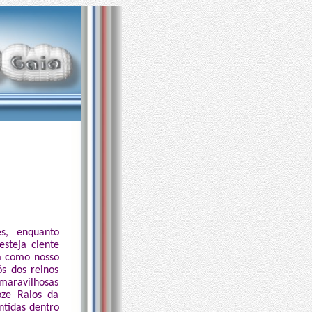
s, enquanto
steja ciente
a como nosso
s dos reinos
maravilhosas
oze Raios da
ntidas dentro