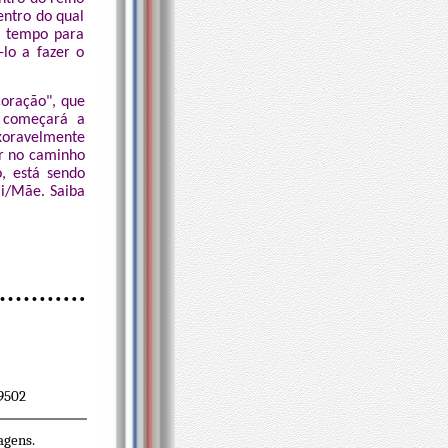
entro do qual
um tempo para
lo a fazer o
coração", que
 começará a
xoravelmente
ar no caminho
, está sendo
ai/Mãe. Saiba
89502
agens.