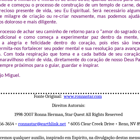
ade e começou o processo de construção de um templo de carne, d
ecioso presente de vida, seu Eu Espiritual. Será necessário alg
le milagre de criação ou re-criar novamente, mas podemos ajudá-
s doloroso e mais diligente.
processo de achar seu caminho de retorno para o “amor do sagrado 
dicional e como começa a experimentar paz dentro da mente,
 a alegria e felicidade dentro do coração, pois eles são ine
ermita-nos fortalecer seu poder mental e sua resolução para avanç
o. Com toda respiração que toma e a cada batida de seu coração
maravilhoso elixir de vida, diretamente do coração de nosso Deus P
empre próximos para o guiar, guardar e inspirar.
o Miguel.
Fonte Original:
www.ronnastar.com
Direitos Autorais:
1998-2007 Ronna Herman, Star Quest All Rights Reserved
56-3654 •
ronnastar@earthlink.net
* 6005 Clear Creek Drive • Reno, NV 
emos qualquer auxílio, inspirado em Espírito, na divulgação destas mens