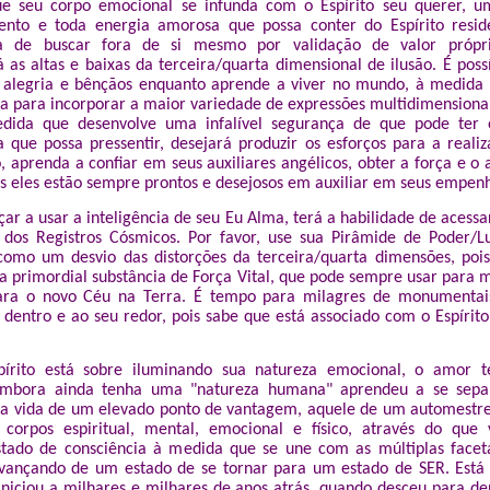
ue seu corpo emocional se infunda com o Espírito seu querer, u
mento e toda energia amorosa que possa conter do Espírito resi
ra de buscar fora de si mesmo por validação de valor própr
 as altas e baixas da terceira/quarta dimensional de ilusão. É poss
 alegria e bênçãos enquanto aprende a viver no mundo, à medida
ia para incorporar a maior variedade de expressões multidimensionai
dida que desenvolve uma infalível segurança de que pode ter 
a que possa pressentir, desejará produzir os esforços para a reali
 aprenda a confiar em seus auxiliares angélicos, obter a força e o 
is eles estão sempre prontos e desejosos em auxiliar em seus empen
 a usar a inteligência de seu Eu Alma, terá a habilidade de acessar
s dos Registros Cósmicos. Por favor, use sua Pirâmide de Poder/L
como um desvio das distorções da terceira/quarta dimensões, poi
a primordial substância de Força Vital, que pode sempre usar para m
para o novo Céu na Terra. É tempo para milagres de monumentai
dentro e ao seu redor, pois sabe que está associado com o Espírit
.
írito está sobre iluminando sua natureza emocional, o amor 
mbora ainda tenha uma "natureza humana" aprendeu a se sepa
a vida de um elevado ponto de vantagem, aquele de um automestre
s corpos espiritual, mental, emocional e físico, através do qu
stado de consciência à medida que se une com as múltiplas facet
avançando de um estado de se tornar para um estado de SER. Está
iniciou a milhares e milhares de anos atrás, quando desceu para de