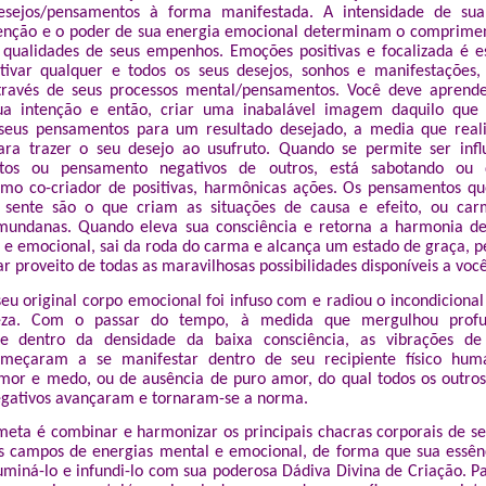
desejos/pensamentos à forma manifestada. A intensidade de sua 
tenção e o poder de sua energia emocional determinam o comprime
 qualidades de seus empenhos. Emoções positivas e focalizada é e
ativar qualquer e todos os seus desejos, sonhos e manifestações
ravés de seus processos mental/pensamentos. Você deve aprende
ua intenção e então, criar uma inabalável imagem daquilo que d
 seus pensamentos para um resultado desejado, a media que reali
ara trazer o seu desejo ao usufruto. Quando se permite ser infl
tos ou pensamento negativos de outros, está sabotando ou d
omo co-criador de positivas, harmônicas ações. Os pensamentos q
sente são o que criam as situações de causa e efeito, ou ca
 mundanas. Quando eleva sua consciência e retorna a harmonia de
 e emocional, sai da roda do carma e alcança um estado de graça, p
ar proveito de todas as maravilhosas possibilidades disponíveis a você
seu original corpo emocional foi infuso com e radiou o incondiciona
reza. Com o passar do tempo, à medida que mergulhou prof
e dentro da densidade da baixa consciência, as vibrações d
omeçaram a se manifestar dentro de seu recipiente físico hum
mor e medo, ou de ausência de puro amor, do qual todos os outro
gativos avançaram e tornaram-se a norma.
meta é combinar e harmonizar os principais chacras corporais de seu
us campos de energias mental e emocional, de forma que sua essênc
uminá-lo e infundi-lo com sua poderosa Dádiva Divina de Criação. Pa