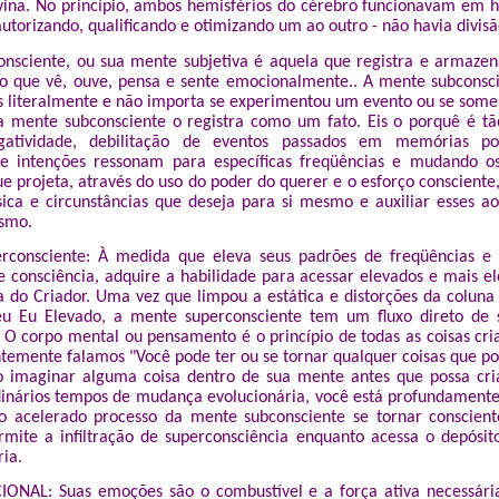
ina. No princípio, ambos hemisférios do cérebro funcionavam em 
utorizando, qualificando e otimizando um ao outro - não havia divisã
nsciente, ou sua mente subjetiva é aquela que registra e armaze
o que vê, ouve, pensa e sente emocionalmente.. A mente subconsc
as literalmente e não importa se experimentou um evento ou se som
a mente subconsciente o registra como um fato. Eis o porquê é t
tividade, debilitação de eventos passados em memórias posi
e intenções ressonam para específicas freqüências e mudando o
e projeta, através do uso do poder do querer e o esforço consciente,
ísica e circunstâncias que deseja para si mesmo e auxiliar esses a
smo.
rconsciente: À medida que eleva seus padrões de freqüências e
e consciência, adquire a habilidade para acessar elevados e mais el
a do Criador. Uma vez que limpou a estática e distorções da coluna
eu Eu Elevado, a mente superconsciente tem um fluxo direto de 
 O corpo mental ou pensamento é o princípio de todas as coisas cri
ntemente falamos "Você pode ter ou se tornar qualquer coisas que po
 imaginar alguma coisa dentro de sua mente antes que possa criá
dinários tempos de mudança evolucionária, você está profundamente
lo acelerado processo da mente subconsciente se tornar conscien
rmite a infiltração de superconsciência enquanto acessa o depósi
ia.
NAL: Suas emoções são o combustível e a força ativa necessária