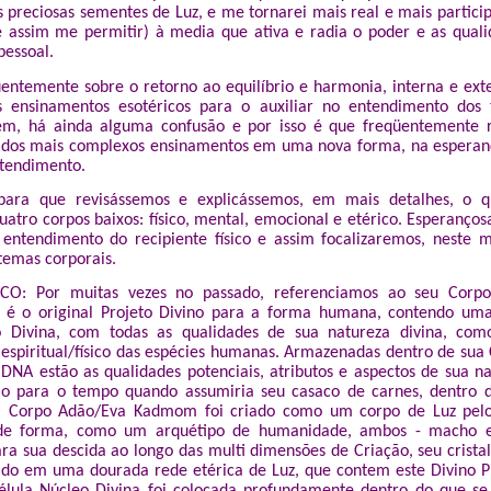
 preciosas sementes de Luz, e me tornarei mais real e mais partici
se assim me permitir) à media que ativa e radia o poder e as qual
pessoal.
entemente sobre o retorno ao equilíbrio e harmonia, interna e ex
 ensinamentos esotéricos para o auxiliar no entendimento dos 
rém, há ainda alguma confusão e por isso é que freqüentemente 
 dos mais complexos ensinamentos em uma nova forma, na esperan
tendimento.
para que revisássemos e explicássemos, em mais detalhes, o 
atro corpos baixos: físico, mental, emocional e etérico. Esperanço
ntendimento do recipiente físico e assim focalizaremos, neste 
stemas corporais.
O: Por muitas vezes no passado, referenciamos ao seu Corpo
é o original Projeto Divino para a forma humana, contendo um
o Divina, com todas as qualidades de sua natureza divina, c
spiritual/físico das espécies humanas. Armazenadas dentro de sua 
DNA estão as qualidades potenciais, atributos e aspectos de sua nat
o para o tempo quando assumiria seu casaco de carnes, dentro d
. O Corpo Adão/Eva Kadmom foi criado como um corpo de Luz pelo
 de forma, como um arquétipo de humanidade, ambos - macho 
ra sua descida ao longo das multi dimensões de Criação, seu crista
vido em uma dourada rede etérica de Luz, que contem este Divino 