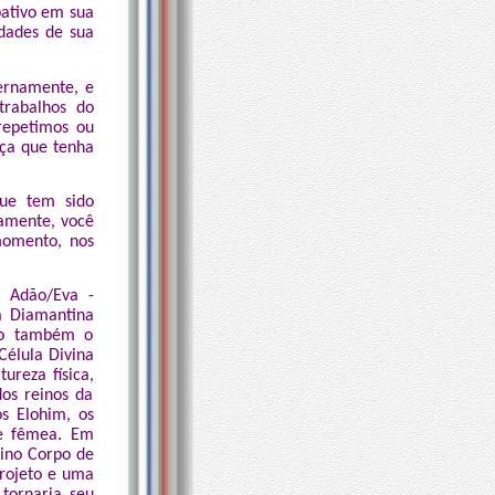
pativo em sua
idades de sua
ternamente, e
trabalhos do
repetimos ou
ça que tenha
que tem sido
samente, você
momento, nos
 Adão/Eva -
a Diamantina
omo também o
Célula Divina
ureza física,
os reinos da
s Elohim, os
e fêmea. Em
lino Corpo de
Projeto e uma