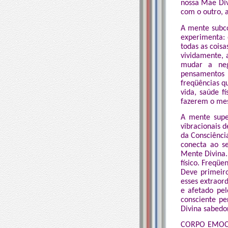
nossa Mãe Div
com o outro, a
A mente subco
experimenta: 
todas as cois
vividamente, 
mudar a nega
pensamentos 
freqüências qu
vida, saúde f
fazerem o me
A mente supe
vibracionais d
da Consciênci
conecta ao s
Mente Divina.
físico. Freqüe
Deve primeiro
esses extraor
e afetado pe
consciente pe
Divina sabedor
CORPO EMOCIO