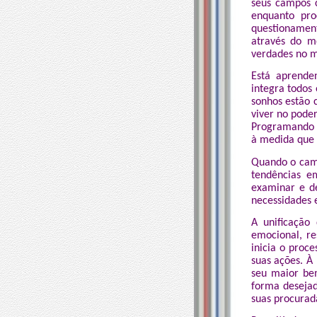
seus campos c
enquanto pro
questionament
através do m
verdades no m
Está aprende
integra todos 
sonhos estão
viver no pode
Programando 
à medida que 
Quando o camp
tendências e
examinar e d
necessidades 
A unificação
emocional, re
inicia o proce
suas ações. À
seu maior be
forma deseja
suas procurad