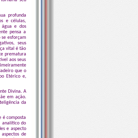
tornaria seu
sua profunda
os e células,
, água e dos
ente pensa a
o se esforçam
ativos, seus
a vital é tão
orte prematura
ível aos seus
primeiramente
dadeiro que o
po Etérico e,
te Divina. A
Mãe em ação.
teligência da
ue é composta
 analítico do
des e aspecto
e aspectos de