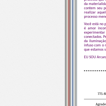
da materialid
contem seu pr
realizar aque
processo meno
Você está no 
é amor incon
experimentar
conectados. P
da iluminaçã
infuso com o 
que estamos s
EU SOU Arcanj
775-8
Agradec